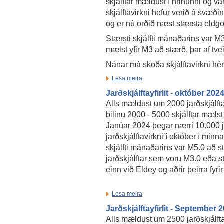
skjálftar mældust í hrinunni og va
skjálftavirkni hefur verið á svæðin
og er nú orðið næst stærsta eldg
Stærsti skjálfti mánaðarins var M3
mælst yfir M3 að stærð, þar af tve
Nánar má skoða skjálftavirkni hé
Lesa meira
Jarðskjálftayfirlit - október 202
Alls mældust um 2000 jarðskjálfta
bilinu 2000 - 5000 skjálftar mæls
Janúar 2024 þegar nærri 10.000 ja
jarðskjálftavirkni í október í min
skjálfti mánaðarins var M5.0 að 
jarðskjálftar sem voru M3.0 eða st
einn við Eldey og aðrir þeirra fyr
Lesa meira
Jarðskjálftayfirlit - September 
Alls mældust um 2500 jarðskjálfta