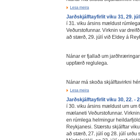
Lesa meira
Jarðskjálftayfirlit viku 31, 29. jú
í 31. viku ársins mældust rúmlega
Veðurstofunnar. Virknin var dreifð
að stærð, 29. júlí við Eldey á Re
Nánar er fjallað um jarðhræringar
uppfærð reglulega.
Nánar má skoða skjálftavirkni hé
Lesa meira
Jarðskjálftayfirlit viku 30, 22. - 2
í 30. viku ársins mældust um um 6
mælaneti Veðurstofunnar. Virknin 
en rúmlega helmingur heildarfjöld
Reykjanesi. Stærstu skjálftar viku
að stærð, 27. júlí og 28. júlí urðu 