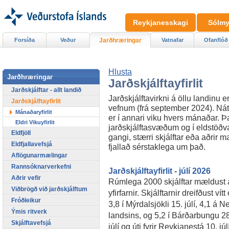
Reykjanesskagi
Sólmy
Forsíða
Veður
Jarðhræringar
Vatnafar
Ofanflóð
Hlusta
Jarðhræringar
Jarðskjálftayfirlit
Jarðskjálftar - allt landið
Jarðskjálftavirkni á öllu landinu er
Jarðskjálftayfirlit
vefnum (frá september 2024). Náttú
Mánaðaryfirlit
er í annari viku hvers mánaðar. Þar
Eldri Vikuyfirlit
jarðskjálftasvæðum og í eldstöðvar
Eldfjöll
gangi, stærri skjálftar eða aðrir m
Eldfjallavefsjá
fjallað sérstaklega um það.
Aflögunarmælingar
Rannsóknarverkefni
Jarðskjálftayfirlit - júlí 2026
Aðrir vefir
Rúmlega 2000 skjálftar mældust á la
Viðbrögð við jarðskjálftum
yfirfarnir. Skjálftarnir dreifðust ví
Fróðleikur
3,8 í Mýrdalsjökli 15. júlí, 4,1 á 
Ýmis ritverk
landsins, og 5,2 í Bárðarbungu 2
Skjálftavefsjá
júlí og úti fyrir Reykjanestá 10. jú