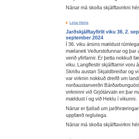
Nánar má skoða skjálftavirkni hé
Lesa meira
Jarðskjálftayfirlit viku 36, 2. se
september 2024
Í 36. viku ársins mældust rúmlega 
mælaneti Veðurstofunnar og þar a
verið yfirfarnir. Er þetta nokkuð færr
viku. Langflestir skjálftarnir vor
Skriðu austan Skjaldbreiðar og vi
var virknin nokkuð dreifð um landið
norðaustanverðri Bárðarbunguösk
virkninni við Grjótárvatn en þar mæ
mældust í og við Heklu í vikunni.
Nánar er fjallað um jarðhræringar
uppfærð reglulega.
Nánar má skoða skjálftavirkni hé