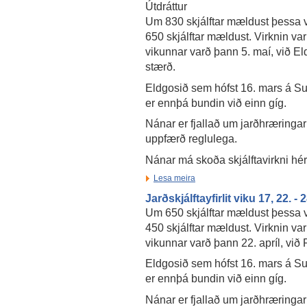
Útdráttur
Um 830 skjálftar mældust þessa vi
650 skjálftar mældust. Virknin var
vikunnar varð þann 5. maí, við E
stærð.
Eldgosið sem hófst 16. mars á Su
er ennþá bundin við einn gíg.
Nánar er fjallað um jarðhræringar
uppfærð reglulega.
Nánar má skoða skjálftavirkni hé
Lesa meira
Jarðskjálftayfirlit viku 17, 22. - 
Um 650 skjálftar mældust þessa vi
450 skjálftar mældust. Virknin var
vikunnar varð þann 22. apríl, vi
Eldgosið sem hófst 16. mars á Su
er ennþá bundin við einn gíg.
Nánar er fjallað um jarðhræringar