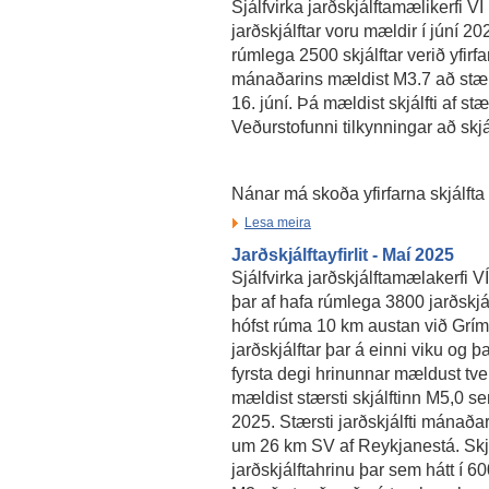
Sjálfvirka jarðskjálftamælikerfi 
jarðskjálftar voru mældir í júní 20
rúmlega 2500 skjálftar verið yfirfar
mánaðarins mældist M3.7 að stær
16. júní. Þá mældist skjálfti af st
Veðurstofunni tilkynningar að skjál
Nánar má skoða yfirfarna skjálfta
Lesa meira
Jarðskjálftayfirlit - Maí 2025
Sjálfvirka jarðskjálftamælakerfi 
þar af hafa rúmlega 3800 jarðskjálf
hófst rúma 10 km austan við Grí
jarðskjálftar þar á einni viku og þ
fyrsta degi hrinunnar mældust tve
mældist stærsti skjálftinn M5,0 se
2025. Stærsti jarðskjálfti mánaða
um 26 km SV af Reykjanestá. Skjál
jarðskjálftahrinu þar sem hátt í 600