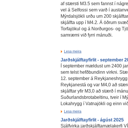
af stærsti M3.5 sem fannst í nágre
vel á Selfossi sem varð í austanver
Mýrdalsjökli urðu um 200 skjálfta
skjálfta upp í M4.2. Á öðrum svæ
Torfajökul og á Norðurgos- og Tjö
samræmi við fyrri mánuði.
Lesa meira
Jarðskjálftayfirlit - september 
Í september mældust um 2400 jarð
sem telst hefðbundinn virkni. Stær
12. september á Reykjaneshrygg
Reykjanestá og var M4,0 að stær
skjálftar yfir M3,0 að stærð í mán
Suðurlandsbrotabeltinu, tveir í Mýr
Lokahrygg í Vatnajökli og einn vi
Lesa meira
Jarðskjálftayfirlit - ágúst 2025
Sjálfvirka jarðskjálftamælakerfi 