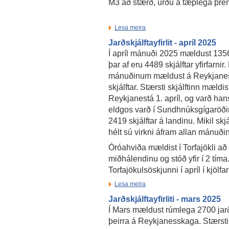
M3 að stærð, urðu á tæplega þre
Lesa meira
Jarðskjálftayfirlit - apríl 2025
Í apríl mánuði 2025 mældust 13561
þar af eru 4489 skjálftar yfirfarnir. 
mánuðinum mældust á Reykjane
skjálftar. Stærsti skjálftinn mældist
Reykjanestá 1. apríl, og varð ha
eldgos varð í Sundhnúksgígaröðin
2419 skjálftar á landinu. Mikil sk
hélt sú virkni áfram allan mánuði
Óróahviða mældist í Torfajökli að
miðhálendinu og stóð yfir í 2 tíma.
Torfajökulsöskjunni í apríl í kjölfa
Lesa meira
Jarðskjálftayfirliti - mars 2025
Í Mars mældust rúmlega 2700 jarð
þeirra á Reykjanesskaga. Stærsti 