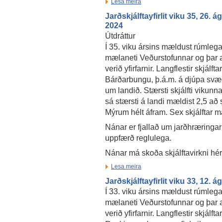
Lesa meira
Jarðskjálftayfirlit viku 35, 26. 
2024
Útdráttur
Í 35. viku ársins mældust rúmlega 
mælaneti Veðurstofunnar og þar a
verið yfirfarnir. Langflestir skjál
Bárðarbungu, þ.á.m. á djúpa svæði
um landið. Stærsti skjálfti vikunn
sá stærsti á landi mældist 2,5 að 
Mýrum hélt áfram. Sex skjálftar mæ
Nánar er fjallað um jarðhræringar
uppfærð reglulega.
Nánar má skoða skjálftavirkni hé
Lesa meira
Jarðskjálftayfirlit viku 33, 12. 
Í 33. viku ársins mældust rúmlega
mælaneti Veðurstofunnar og þar a
verið yfirfarnir. Langflestir skjálfta