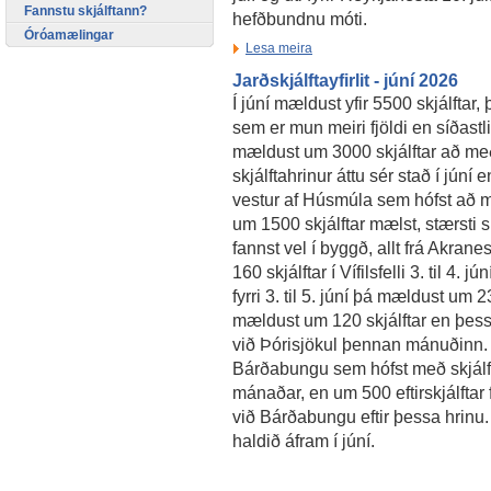
Fannstu skjálftann?
hefðbundnu móti.
Óróamælingar
Lesa meira
Jarðskjálftayfirlit - júní 2026
Í júní mældust yfir 5500 skjálftar, þ
sem er mun meiri fjöldi en síðast
mældust um 3000 skjálftar að með
skjálftahrinur áttu sér stað í júní 
vestur af Húsmúla sem hófst að mo
um 1500 skjálftar mælst, stærsti s
fannst vel í byggð, allt frá Akran
160 skjálftar í Vífilsfelli 3. til 4.
fyrri 3. til 5. júní þá mældust um 2
mældust um 120 skjálftar en þess
við Þórisjökul þennan mánuðinn. D
Bárðabungu sem hófst með skjálfta 
mánaðar, en um 500 eftirskjálftar 
við Bárðabungu eftir þessa hrinu.
haldið áfram í júní.