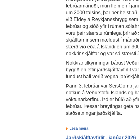
febrúarmánuði, mun fleiri en í jan
um 2000 talsins, þar ber helst að 
við Eldey á Reykjaneshrygg sem h
febrúar og stóð yfir í rúman sólah
voru þeir stærstu rúmlega þrír að 
skjálftarnir sem mældust í mánuðin
stærð við eða á Íslandi en um 3
nokkrir skjálftar og var sá stærsti
Nokkrar tilkynningar bárust Veðurs
byggð en eftir jarðskjálftayfirlit 
fundust hafi verið vegna jarðskjálf
Þann 3. febrúar var SeisComp jarð
notkun á Veðurstofu Íslands og hætt
vöktunarkerfinu. Þó er búið að yfi
febrúar. Þessar breytingar geta ha
staðsetningar jarðskjálfta.
Lesa meira
Jarðskjálftayfirlit - janúar 2026