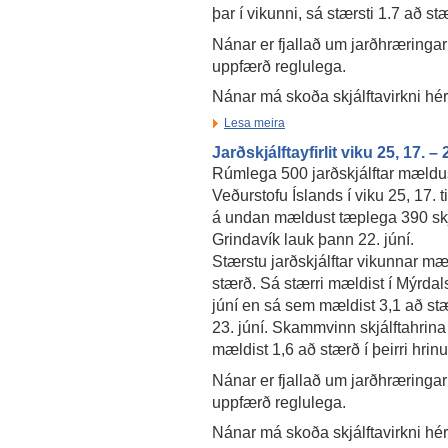
þar í vikunni, sá stærsti 1.7 að st
Nánar er fjallað um jarðhræringar
uppfærð reglulega.
Nánar má skoða skjálftavirkni hé
Lesa meira
Jarðskjálftayfirlit viku 25, 17. –
Rúmlega 500 jarðskjálftar mældu
Veðurstofu Íslands í viku 25, 17. ti
á undan mældust tæplega 390 skjá
Grindavík lauk þann 22. júní.
Stærstu jarðskjálftar vikunnar mæ
stærð. Sá stærri mældist í Mýrdals
júní en sá sem mældist 3,1 að stæ
23. júní. Skammvinn skjálftahrina v
mældist 1,6 að stærð í þeirri hrinu
Nánar er fjallað um jarðhræringar
uppfærð reglulega.
Nánar má skoða skjálftavirkni hé