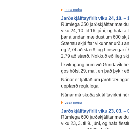
Lesa meira
Jarðskjálftayfirlit viku 24, 10. –
Rúmlega 350 jarðskjálftar mældus
viku 24, 10. til 16. júní, og hafa al
þar á undan mældust um 600 skjálf
Stærstu skjálftar vikunnar urðu a
og 2,74 að stærð, og hinsvegar í 
2,79 að stærð. Nokkuð eðlileg skjá
Í kvikuganginum við Grindavík hefu
gos hófst 29. maí, en það þykir eð
Nánar er fjallað um jarðhræringar
uppfærð reglulega.
Nánar má skoða skjálftavirkni hé
Lesa meira
Jarðskjálftayfirlit viku 23, 03. –
Rúmlega 600 jarðskjálftar mældus
viku 23, 3. til 9. júní, og hafa flest