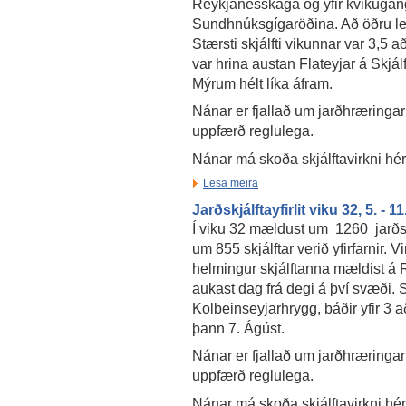
Reykjanesskaga og yfir kvikugan
Sundhnúksgígaröðina. Að öðru ley
Stærsti skjálfti vikunnar var 3,5 
var hrina austan Flateyjar á Skjál
Mýrum hélt líka áfram.
Nánar er fjallað um jarðhræringar
uppfærð reglulega.
Nánar má skoða skjálftavirkni hé
Lesa meira
Jarðskjálftayfirlit viku 32, 5. - 
Í viku 32 mældust um 1260 jarðsk
um 855 skjálftar verið yfirfarnir. 
helmingur skjálftanna mældist á R
aukast dag frá degi á því svæði. 
Kolbeinseyjarhrygg, báðir yfir 3 
þann 7. Ágúst.
Nánar er fjallað um jarðhræringar
uppfærð reglulega.
Nánar má skoða skjálftavirkni hé