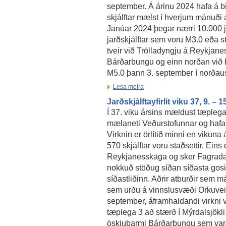
september. Á árinu 2024 hafa á b
skjálftar mælst í hverjum mánuði 
Janúar 2024 þegar nærri 10.000 j
jarðskjálftar sem voru M3.0 eða st
tveir við Trölladyngju á Reykjaness
Bárðarbungu og einn norðan við H
M5.0 þann 3. september í norðau
Lesa meira
Jarðskjálftayfirlit viku 37, 9. –
Í 37. viku ársins mældust tæplega 
mælaneti Veðurstofunnar og hafa næ
Virknin er örlítið minni en vikun
570 skjálftar voru staðsettir. Eins 
Reykjanesskaga og sker Fagradalsf
nokkuð stöðug síðan síðasta gos
síðastliðinn. Aðrir atburðir sem má
sem urðu á vinnslusvæði Orkuvei
september, áframhaldandi virkni vi
tæplega 3 að stærð í Mýrdalsjökli
öskjubarmi Bárðarbungu sem varð