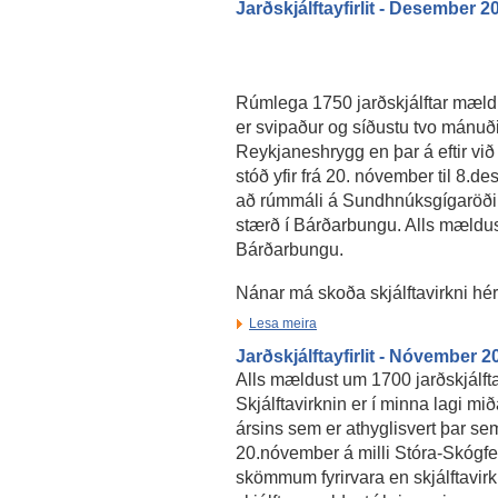
Jarðskjálftayfirlit - Desember 2
Rúmlega 1750 jarðskjálftar mældus
er svipaður og síðustu tvo mánuð
Reykjaneshrygg en þar á eftir við
stóð yfir frá 20. nóvember til 8.
að rúmmáli á Sundhnúksgígaröðinn
stærð í Bárðarbungu. Alls mældust n
Bárðarbungu.
Nánar má skoða skjálftavirkni hé
Lesa meira
Jarðskjálftayfirlit - Nóvember 2
Alls mældust um 1700 jarðskjálfta
Skjálftavirknin er í minna lagi m
ársins sem er athyglisvert þar se
20.nóvember á milli Stóra-Skógfel
skömmum fyrirvara en skjálftavirk