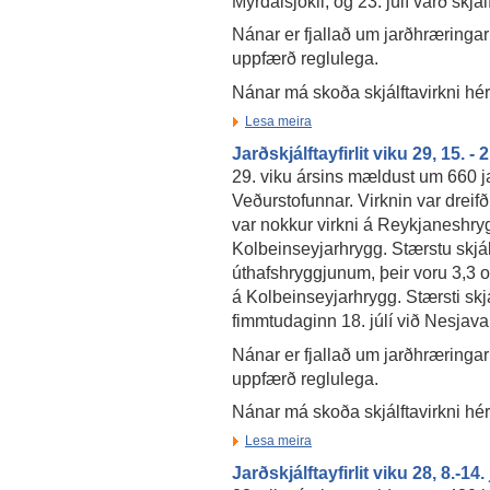
Mýrdalsjökli, og 23. júlí varð skjá
Nánar er fjallað um jarðhræringar
uppfærð reglulega.
Nánar má skoða skjálftavirkni hé
Lesa meira
Jarðskjálftayfirlit viku 29, 15. - 2
29. viku ársins mældust um 660 ja
Veðurstofunnar. Virknin var dreifð
var nokkur virkni á Reykjaneshry
Kolbeinseyjarhrygg. Stærstu skjál
úthafshryggjunum, þeir voru 3,3 o
á Kolbeinseyjarhrygg. Stærsti skj
fimmtudaginn 18. júlí við Nesjaval
Nánar er fjallað um jarðhræringar
uppfærð reglulega.
Nánar má skoða skjálftavirkni hé
Lesa meira
Jarðskjálftayfirlit viku 28, 8.-14.