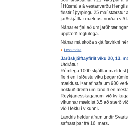
Í Húsmúla á vestanverðu Hengils
flestir í þyrpingu 25 maí stærstu
jarðskjálftar mældust norðan við l
Nánar er fjallað um jarðhræringar
uppfærð reglulega.
Nánar má skoða skjálftavirkni hé
Lesa meira
Jarðskjálftayfirlit viku 20, 13. m
Útdráttur
Rúmlega 1000 skjálftar mældust 
fleiri en í síðustu viku þegar rúml
mældust. Þar af hafa um 980 verið 
nokkuð dreifð um landið en mesta
Reykjanesskaganum, við kvikugang
vikunnar mældist 3,5 að stærð við
við Heklu í vikunni.
Landris heldur áfram undir Svart
safnast þar frá 16. mars.