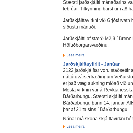
Stærsti jarðskjálfti mánaðarins 
febrúar. Tilkynning barst um að ha
Jarðskjálftavirkni við Grjótárvatn
síðustu mánuði.
Jarðskjálfti af stærð M2,8 í Brenn
Höfuðborgarsvæðinu.
Lesa meira
Jarðskjálftayfirlit - Janúar
2122 jarðskjálftar voru staðsettir a
náttúruvársérfræðingum Veðurstof
er það væg aukning miðað við un
Mesta virknin var á Reykjanesska
Bárðarbungu. Stærsti skjálfti má
Bárðarbungu þann 14. janúar. Alls
þar af 21 talsins í Bárðarbungu.
Nánar má skoða skjálftavirkni hé
Lesa meira