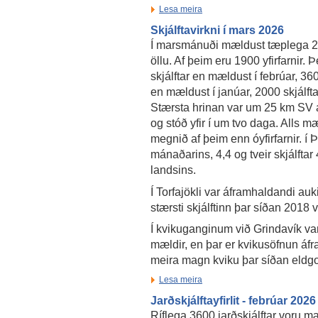
Lesa meira
Skjálftavirkni í mars 2026
Í marsmánuði mældust tæplega 27
öllu. Af þeim eru 1900 yfirfarnir. 
skjálftar en mældust í febrúar, 3600
en mældust í janúar, 2000 skjálft
Stærsta hrinan var um 25 km SV 
og stóð yfir í um tvo daga. Alls m
megnið af þeim enn óyfirfarnir. í Þ
mánaðarins, 4,4 og tveir skjálftar
landsins.
Í Torfajökli var áframhaldandi au
stærsti skjálftinn þar síðan 2018 
Í kvikuganginum við Grindavík var 
mældir, en þar er kvikusöfnun áfr
meira magn kviku þar síðan eldgo
Lesa meira
Jarðskjálftayfirlit - febrúar 2026
Ríflega 3600 jarðskjálftar voru mæ