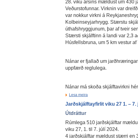
28. viku ársins mældust um 430 ja
Veðurstofunnar. Virknin var dreifð
var nokkur virkni á Reykjaneshry
Kolbeinseyjarhrygg. Stærstu skjál
úthafshryggjunum, þar af tveir se
Stærsti skjálftinn á landi var 2,3
Húsfellsbruna, um 5 km vestur af Ví
Nánar er fjallað um jarðhræringar
uppfærð reglulega.
Nánar má skoða skjálftavirkni hé
Lesa meira
Jarðskjálftayfirlit viku 27 1. – 7.
Útdráttur
Rúmlega 510 jarðskjálftar mældus
viku 27, 1. til 7. júlí 2024.
4 jarðskjálftar mældust stærri en 