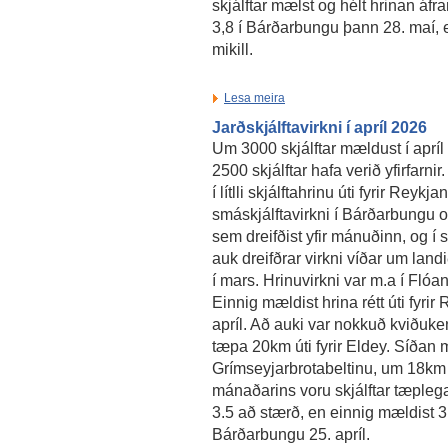
skjálftar mælst og hélt hrinan áfr
3,8 í Bárðarbungu þann 28. maí, en
mikill.
Lesa meira
Jarðskjálftavirkni í apríl 2026
Um 3000 skjálftar mældust í aprí
2500 skjálftar hafa verið yfirfarnir.
í lítlli skjálftahrinu úti fyrir Reykja
smáskjálftavirkni í Bárðarbungu og
sem dreifðist yfir mánuðinn, og í s
auk dreifðrar virkni víðar um landi
í mars. Hrinuvirkni var m.a í Flóan
Einnig mældist hrina rétt úti fyri
apríl. Að auki var nokkuð kviðuke
tæpa 20km úti fyrir Eldey. Síðan m
Grímseyjarbrotabeltinu, um 18km 
mánaðarins voru skjálftar tæplega
3.5 að stærð, en einnig mældist 3.
Bárðarbungu 25. apríl.