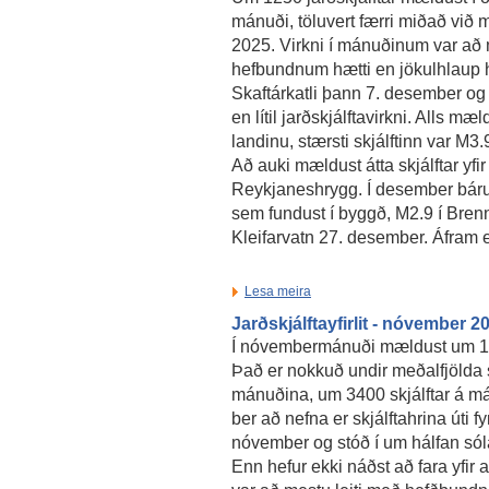
mánuði, töluvert færri miðað við
2025. Virkni í mánuðinum var að 
hefbundnum hætti en jökulhlaup h
Skaftárkatli þann 7. desember o
en lítil jarðskjálftavirkni. Alls mæ
landinu, stærsti skjálftinn var M
Að auki mældust átta skjálftar yfi
Reykjaneshrygg. Í desember bárust
sem fundust í byggð, M2.9 í Bren
Kleifarvatn 27. desember. Áfram 
Lesa meira
Jarðskjálftayfirlit - nóvember 2
Í nóvembermánuði mældust um 190
Það er nokkuð undir meðalfjölda s
mánuðina, um 3400 skjálftar á má
ber að nefna er skjálftahrina úti 
nóvember og stóð í um hálfan sólar
Enn hefur ekki náðst að fara yfir a