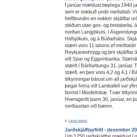
Í janúar mældust tæplega 1940 jar
sem er nokkuð undir meðaltali. V
hefðbundin en nokkrir skjálftar 
stöðum utan gos- og brotabelta, 
norðan Langjökuls, í Ásgeirstung
Hofsjökuls, og á Búðarhálsi. Skjá
stærri voru 11 talsins ef meðtaldir 
Reykjaneshrygg og þrír skjálftar
við Spar og Eggvinbanka. Stærsti 
stærð í Bárðarbungu 31. janúar. Tv
stærð, en þeir voru 4,2 og 4,1 í 
tilkynningar bárust um að jarðskjá
þegar hrina við Lambafell var yfi
fannst í Mosfellsbæ. Tvær tilkynnin
Hveragerði þann 30. janúar, en þá
norðaustan við bæinn.
Lesa meira
Jarðskjálftayfirlit - desember 2
Um 1250 jarðskjálftar mældust í 