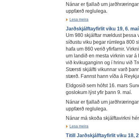
Nánar er fjallað um jarðhræringar
uppfærð reglulega.
Lesa meira
Jarðskjálftayfirlit viku 19, 6. ma
Um 980 skjálftar mældust þessa vi
síðustu viku þegar rúmlega 800 sk
hafa um 860 verið yfirfarnir. Virk
um landið en mesta virknin var 
við kvikuganginn og í hrinu við T
Stærsti skjálfti vikunnar varð þan
stærð. Fannst hann víða á Reyk
Eldgosið sem hófst 16. mars Sund
goslokum lýst yfir þann 9. maí.
Nánar er fjallað um jarðhræringar
uppfærð reglulega.
Nánar má skoða skjálftavirkni hé
Lesa meira
Titill Jarðskjálftayfirlit viku 18, 