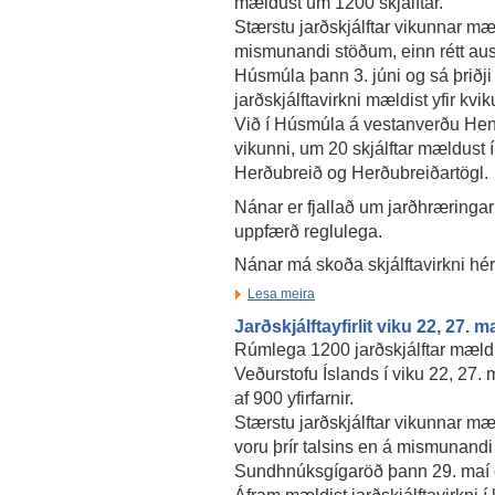
mældust um 1200 skjálftar.
Stærstu jarðskjálftar vikunnar mæl
mismunandi stöðum, einn rétt aust
Húsmúla þann 3. júni og sá þriðji 
jarðskjálftavirkni mældist yfir kv
Við í Húsmúla á vestanverðu Heng
vikunni, um 20 skjálftar mældust 
Herðubreið og Herðubreiðartögl.
Nánar er fjallað um jarðhræringar
uppfærð reglulega.
Nánar má skoða skjálftavirkni hé
Lesa meira
Jarðskjálftayfirlit viku 22, 27. m
Rúmlega 1200 jarðskjálftar mæld
Veðurstofu Íslands í viku 22, 27. m
af 900 yfirfarnir.
Stærstu jarðskjálftar vikunnar mæl
voru þrír talsins en á mismunandi
Sundhnúksgígaröð þann 29. maí o