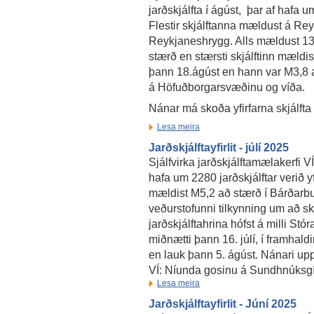
jarðskjálfta í ágúst, þar af hafa um
Flestir skjálftanna mældust á Re
Reykjaneshrygg. Alls mældust 13 s
stærð en stærsti skjálftinn mældis
þann 18.ágúst en hann var M3,8 a
á Höfuðborgarsvæðinu og víða.
Nánar má skoða yfirfarna skjálfta
Lesa meira
Jarðskjálftayfirlit - júlí 2025
Sjálfvirka jarðskjálftamælakerfi V
hafa um 2280 jarðskjálftar verið yf
mældist M5,2 að stærð í Bárðarbung
veðurstofunni tilkynning um að skj
jarðskjálftahrina hófst á milli Stór
miðnætti þann 16. júlí, í framhald
en lauk þann 5. ágúst. Nánari uppl
VÍ: Níunda gosinu á Sundhnúksgí
Lesa meira
Jarðskjálftayfirlit - Júní 2025