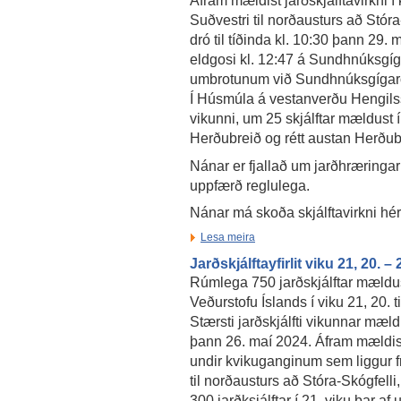
Áfram mældist jarðskjálftavirkni 
Suðvestri til norðausturs að Stóra-
dró til tíðinda kl. 10:30 þann 29
eldgosi kl. 12:47 á Sundhnúksgíg
umbrotunum við Sundhnúksgígaröð 
Í Húsmúla á vestanverðu Hengils
vikunni, um 25 skjálftar mældust 
Herðubreið og rétt austan Herðub
Nánar er fjallað um jarðhræringar
uppfærð reglulega.
Nánar má skoða skjálftavirkni hé
Lesa meira
Jarðskjálftayfirlit viku 21, 20. –
Rúmlega 750 jarðskjálftar mældu
Veðurstofu Íslands í viku 21, 20. t
Stærsti jarðskjálfti vikunnar mældi
þann 26. maí 2024. Áfram mældist 
undir kvikuganginum sem liggur fr
til norðausturs að Stóra-Skógfell
300 jarðksjálftar í 21. viku þar af 