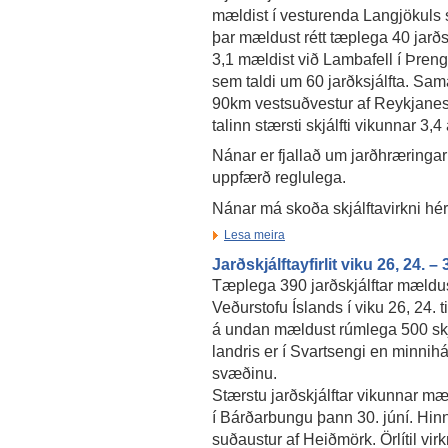
mældist í vesturenda Langjökuls
þar mældust rétt tæplega 40 jarðskj
3,1 mældist við Lambafell í Þreng
sem taldi um 60 jarðksjálfta. Sa
90km vestsuðvestur af Reykjanest
talinn stærsti skjálfti vikunnar 3,4
Nánar er fjallað um jarðhræringar
uppfærð reglulega.
Nánar má skoða skjálftavirkni hé
Lesa meira
Jarðskjálftayfirlit viku 26, 24. –
Tæplega 390 jarðskjálftar mældu
Veðurstofu Íslands í viku 26, 24. ti
á undan mældust rúmlega 500 skj
landris er í Svartsengi en minnihát
svæðinu.
Stærstu jarðskjálftar vikunnar mæ
í Bárðarbungu þann 30. júní. Hinn
suðaustur af Heiðmörk. Örlítil virk