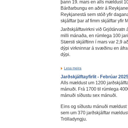
þann 19. mars en alls mældust 10 s
Bárðarbungu en aðrir á Reykjanessk
Reykjanestá sem stóð yfir dagana
skjálftar þar af fimm skjálftar yfir
Jarðskjálftavirkni við Grjótárvatn
milli mánaða, en rúmlega 100 jarð
Stærsti skjálftinn í mars var 2,9 
dýpi virkninnar á svæðinu en áfra
dýpi.
Lesa meira
Jarðskjálftayfirlit - Febrúar 202
Alls mældust um 1200 jarðskjálft
mánuði. Frá 1700 til rúmlega 4000
mánuði síðustu sex mánuði.
Eins og síðustu mánuði mældust f
sem um 370 jarðskjálftar mældust,
Trölladyngju.