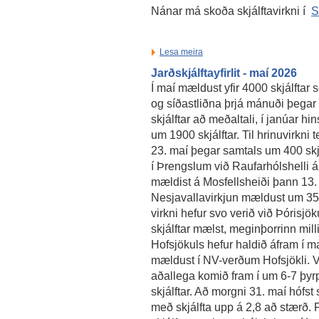
Nánar má skoða skjálftavirkni í
S
Lesa meira
Jarðskjálftayfirlit - maí 2026
Í maí mældust yfir 4000 skjálftar 
og síðastliðna þrjá mánuði þega
skjálftar að meðaltali, í janúar 
um 1900 skjálftar. Til hrinuvirkni
23. maí þegar samtals um 400 skj
í Þrengslum við Raufarhólshelli á m
mældist á Mosfellsheiði þann 13. m
Nesjavallavirkjun mældust um 35 s
virkni hefur svo verið við Þóris
skjálftar mælst, meginþorrinn mill
Hofsjökuls hefur haldið áfram í maí
mældust í NV-verðum Hofsjökli. V
aðallega komið fram í um 6-7 þyr
skjálftar. Að morgni 31. maí hófst
með skjálfta upp á 2,8 að stærð. 