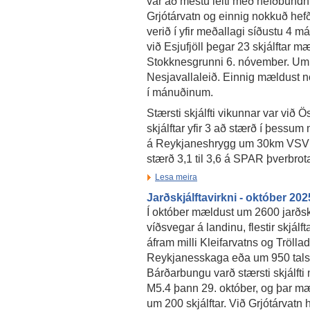
var að mestu leiti með hefðbundnu
Grjótárvatn og einnig nokkuð hefð
verið í yfir meðallagi síðustu 4 m
við Esjufjöll þegar 23 skjálftar m
Stokknesgrunni 6. nóvember. Um 
Nesjavallaleið. Einnig mældust no
í mánuðinum.
Stærsti skjálfti vikunnar var við 
skjálftar yfir 3 að stærð í þessu
á Reykjaneshrygg um 30km VSV af
stærð 3,1 til 3,6 á SPAR þverbrot
Lesa meira
Jarðskjálftavirkni - október 202
Í október mældust um 2600 jarðskj
víðsvegar á landinu, flestir skjálf
áfram milli Kleifarvatns og Trölla
Reykjanesskaga eða um 950 talsi
Bárðarbungu varð stærsti skjálfti
M5.4 þann 29. október, og þar mæ
um 200 skjálftar. Við Grjótárvatn 