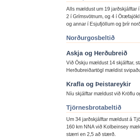
Alls mældust um 19 jarðskjálftar í
2 í Grímsvötnum, og 4 í Öræfajökl
og annar í Esjufjöllum og þrír nor
Norðurgosbeltið
Askja og Herðubreið
Við Öskju mældust 14 skjálftar, s
Herðubreiðartögl mældist svipaður 
Krafla og Þeistareykir
Níu skjálftar mældust við Kröflu o
Tjörnesbrotabeltið
Um 34 jarðskjálftar mældust á Tjör
160 km NNA við Kolbeinsey mældus
stærri en 2,5 að stærð.