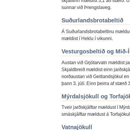
skjálftinn mældist 3,1 að stærð. 
sunnar við Þrengslaveg.
Suðurlandsbrotabeltið
Á Suðurlandsbrotabeltinu mældust u
mældist í Heklu í vikunni.
Vesturgosbeltið og Mið-
Austan við Grjótarvatn mældist ja
Skjaldbreið mældist einn jarðskjá
norðaustan við Geitlandsjökul en 
þann 3. júlí. Einn þeirra af stærð 
Mýrdalsjökull og Torfaj
Tveir jarðskjálftar mældust í Mýrda
smáskjálftar mældust á Torfajöku
Vatnajökull