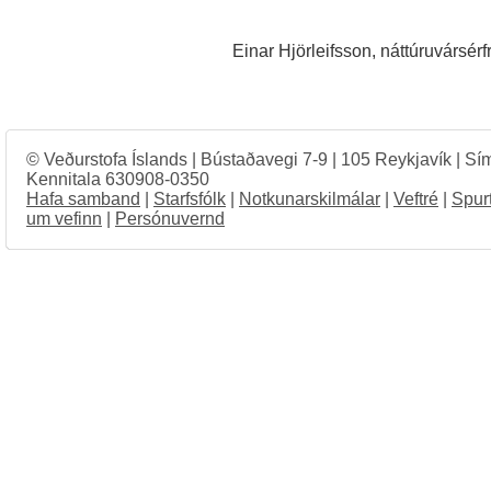
Einar Hjörleifsson, náttúruvársérf
© Veðurstofa Íslands | Bústaðavegi 7-9 | 105 Reykjavík | Sí
Kennitala 630908-0350
Hafa samband
|
Starfsfólk
|
Notkunarskilmálar
|
Veftré
|
Spur
um vefinn
|
Persónuvernd