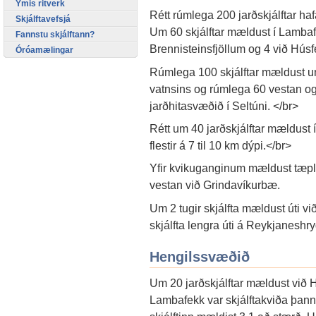
Ýmis ritverk
Rétt rúmlega 200 jarðskjálftar ha
Skjálftavefsjá
Um 60 skjálftar mældust í Lambafe
Fannstu skjálftann?
Brennisteinsfjöllum og 4 við Húsf
Óróamælingar
Rúmlega 100 skjálftar mældust um
vatnsins og rúmlega 60 vestan o
jarðhitasvæðið í Seltúni. </br>
Rétt um 40 jarðskjálftar mældust í 
flestir á 7 til 10 km dýpi.</br>
Yfir kvikuganginum mældust tæpleg
vestan við Grindavíkurbæ.
Um 2 tugir skjálfta mældust úti vi
skjálfta lengra úti á Reykjaneshr
Hengilssvæðið
Um 20 jarðskjálftar mældust við H
Lambafekk var skjálftakviða þann 5