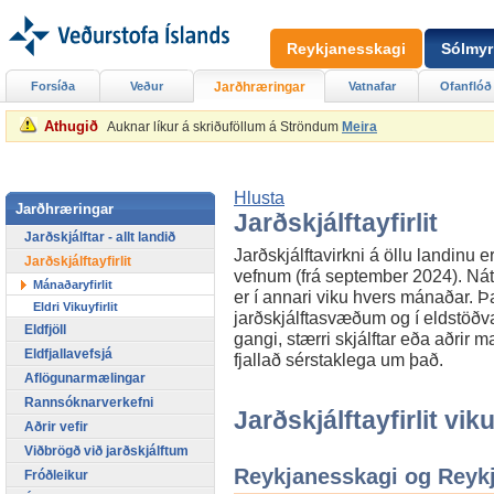
Reykjanesskagi
Sólmyr
Forsíða
Veður
Jarðhræringar
Vatnafar
Ofanflóð
Athugið
Auknar líkur á skriðuföllum á Ströndum
Meira
Hlusta
Jarðhræringar
Jarðskjálftayfirlit
Jarðskjálftar - allt landið
Jarðskjálftavirkni á öllu landinu er
Jarðskjálftayfirlit
vefnum (frá september 2024). Náttú
Mánaðaryfirlit
er í annari viku hvers mánaðar. Þar
Eldri Vikuyfirlit
jarðskjálftasvæðum og í eldstöðvar
Eldfjöll
gangi, stærri skjálftar eða aðrir m
Eldfjallavefsjá
fjallað sérstaklega um það.
Aflögunarmælingar
Rannsóknarverkefni
Jarðskjálftayfirlit viku
Aðrir vefir
Viðbrögð við jarðskjálftum
Reykjanesskagi og Reyk
Fróðleikur