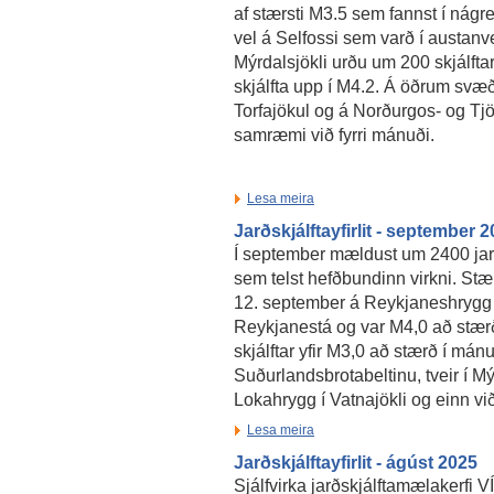
af stærsti M3.5 sem fannst í nágre
vel á Selfossi sem varð í austanver
Mýrdalsjökli urðu um 200 skjálfta
skjálfta upp í M4.2. Á öðrum svæ
Torfajökul og á Norðurgos- og Tjö
samræmi við fyrri mánuði.
Lesa meira
Jarðskjálftayfirlit - september 
Í september mældust um 2400 jarð
sem telst hefðbundinn virkni. Stær
12. september á Reykjaneshrygg
Reykjanestá og var M4,0 að stær
skjálftar yfir M3,0 að stærð í mán
Suðurlandsbrotabeltinu, tveir í Mýr
Lokahrygg í Vatnajökli og einn vi
Lesa meira
Jarðskjálftayfirlit - ágúst 2025
Sjálfvirka jarðskjálftamælakerfi 