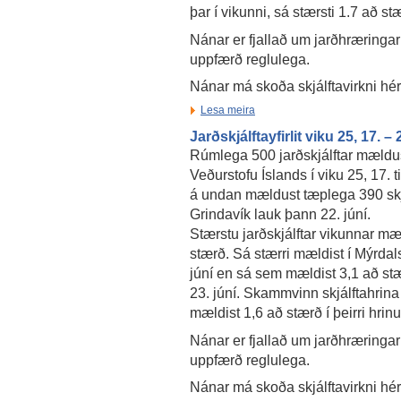
þar í vikunni, sá stærsti 1.7 að st
Nánar er fjallað um jarðhræringar
uppfærð reglulega.
Nánar má skoða skjálftavirkni hé
Lesa meira
Jarðskjálftayfirlit viku 25, 17. –
Rúmlega 500 jarðskjálftar mældu
Veðurstofu Íslands í viku 25, 17. ti
á undan mældust tæplega 390 skjá
Grindavík lauk þann 22. júní.
Stærstu jarðskjálftar vikunnar mæ
stærð. Sá stærri mældist í Mýrdals
júní en sá sem mældist 3,1 að stæ
23. júní. Skammvinn skjálftahrina v
mældist 1,6 að stærð í þeirri hrinu
Nánar er fjallað um jarðhræringar
uppfærð reglulega.
Nánar má skoða skjálftavirkni hé