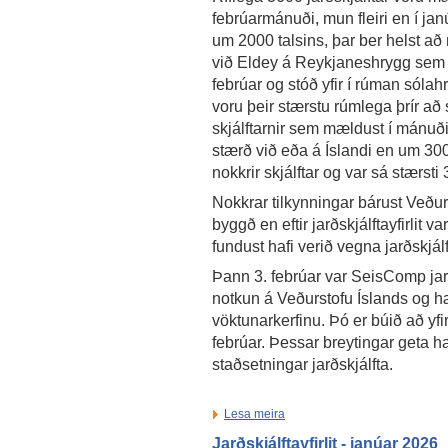
febrúarmánuði, mun fleiri en í jan
um 2000 talsins, þar ber helst að 
við Eldey á Reykjaneshrygg sem h
febrúar og stóð yfir í rúman sólah
voru þeir stærstu rúmlega þrír að 
skjálftarnir sem mældust í mánuðin
stærð við eða á Íslandi en um 3
nokkrir skjálftar og var sá stærsti
Nokkrar tilkynningar bárust Veðurs
byggð en eftir jarðskjálftayfirlit 
fundust hafi verið vegna jarðskjálf
Þann 3. febrúar var SeisComp jarð
notkun á Veðurstofu Íslands og hætt
vöktunarkerfinu. Þó er búið að yfi
febrúar. Þessar breytingar geta ha
staðsetningar jarðskjálfta.
Lesa meira
Jarðskjálftayfirlit - janúar 2026