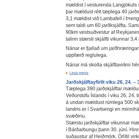
mældist í vesturenda Langjökuls
þar mældust rétt tæplega 40 jarðskj
3,1 mældist við Lambafell í Þreng
sem taldi um 60 jarðksjálfta. Sa
90km vestsuðvestur af Reykjanest
talinn stærsti skjálfti vikunnar 3,4
Nánar er fjallað um jarðhræringar
uppfærð reglulega.
Nánar má skoða skjálftavirkni hé
Lesa meira
Jarðskjálftayfirlit viku 26, 24. –
Tæplega 390 jarðskjálftar mældu
Veðurstofu Íslands í viku 26, 24. ti
á undan mældust rúmlega 500 skj
landris er í Svartsengi en minnihát
svæðinu.
Stærstu jarðskjálftar vikunnar mæ
í Bárðarbungu þann 30. júní. Hinn
suðaustur af Heiðmörk. Örlítil virk