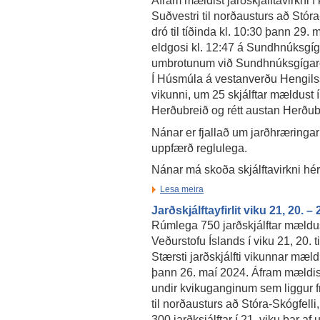
Áfram mældist jarðskjálftavirkni 
Suðvestri til norðausturs að Stóra-
dró til tíðinda kl. 10:30 þann 29
eldgosi kl. 12:47 á Sundhnúksgíg
umbrotunum við Sundhnúksgígaröð 
Í Húsmúla á vestanverðu Hengils
vikunni, um 25 skjálftar mældust 
Herðubreið og rétt austan Herðub
Nánar er fjallað um jarðhræringar
uppfærð reglulega.
Nánar má skoða skjálftavirkni hé
Lesa meira
Jarðskjálftayfirlit viku 21, 20. –
Rúmlega 750 jarðskjálftar mældu
Veðurstofu Íslands í viku 21, 20. t
Stærsti jarðskjálfti vikunnar mældi
þann 26. maí 2024. Áfram mældist 
undir kvikuganginum sem liggur fr
til norðausturs að Stóra-Skógfell
300 jarðksjálftar í 21. viku þar af 