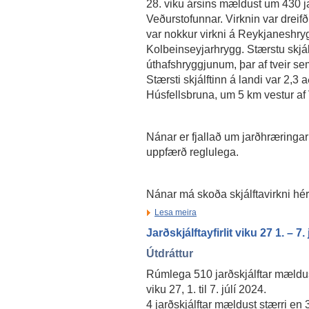
28. viku ársins mældust um 430 ja
Veðurstofunnar. Virknin var dreifð
var nokkur virkni á Reykjaneshry
Kolbeinseyjarhrygg. Stærstu skjál
úthafshryggjunum, þar af tveir se
Stærsti skjálftinn á landi var 2,3
Húsfellsbruna, um 5 km vestur af Ví
Nánar er fjallað um jarðhræringar
uppfærð reglulega.
Nánar má skoða skjálftavirkni hé
Lesa meira
Jarðskjálftayfirlit viku 27 1. – 7.
Útdráttur
Rúmlega 510 jarðskjálftar mældus
viku 27, 1. til 7. júlí 2024.
4 jarðskjálftar mældust stærri en 