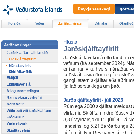
Reykjanesskagi
gottved
Forsíða
Veður
Jarðhræringar
Vatnafar
Ofanflóð
Hlusta
Jarðhræringar
Jarðskjálftayfirlit
Jarðskjálftar - allt landið
Jarðskjálftavirkni á öllu landinu er
Jarðskjálftayfirlit
vefnum (frá september 2024). Náttú
Mánaðaryfirlit
er í annari viku hvers mánaðar. Þar
Eldri Vikuyfirlit
jarðskjálftasvæðum og í eldstöðvar
Eldfjöll
gangi, stærri skjálftar eða aðrir m
Eldfjallavefsjá
fjallað sérstaklega um það.
Aflögunarmælingar
Rannsóknarverkefni
Jarðskjálftayfirlit - júlí 2026
Aðrir vefir
Rúmlega 2000 skjálftar mældust á la
Viðbrögð við jarðskjálftum
yfirfarnir. Skjálftarnir dreifðust ví
Fróðleikur
3,8 í Mýrdalsjökli 15. júlí, 4,1 á 
Ýmis ritverk
landsins, og 5,2 í Bárðarbungu 2
Skjálftavefsjá
júlí og úti fyrir Reykjanestá 10. jú