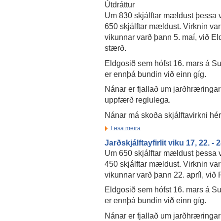
Útdráttur
Um 830 skjálftar mældust þessa vi
650 skjálftar mældust. Virknin var
vikunnar varð þann 5. maí, við E
stærð.
Eldgosið sem hófst 16. mars á Su
er ennþá bundin við einn gíg.
Nánar er fjallað um jarðhræringar
uppfærð reglulega.
Nánar má skoða skjálftavirkni hé
Lesa meira
Jarðskjálftayfirlit viku 17, 22. - 
Um 650 skjálftar mældust þessa vi
450 skjálftar mældust. Virknin var
vikunnar varð þann 22. apríl, vi
Eldgosið sem hófst 16. mars á Su
er ennþá bundin við einn gíg.
Nánar er fjallað um jarðhræringar