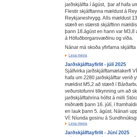
jarðskjálfta í ágúst, þar af hafa um
Flestir skjálftanna mældust á Re
Reykjaneshrygg. Alls mældust 13 s
stærð en stærsti skjálftinn mældis
þann 18.ágúst en hann var M3,8 a
á Höfuðborgarsvæðinu og víða.
Nánar má skoða yfirfarna skjálfta
Lesa meira
Jarðskjálftayfirlit - júlí 2025
Sjálfvirka jarðskjálftamælakerfi V
hafa um 2280 jarðskjálftar verið yf
mældist M5,2 að stærð í Bárðarbung
veðurstofunni tilkynning um að skj
jarðskjálftahrina hófst á milli Stór
miðnætti þann 16. júlí, í framhald
en lauk þann 5. ágúst. Nánari uppl
VÍ: Níunda gosinu á Sundhnúksgí
Lesa meira
Jarðskjálftayfirlit - Júní 2025