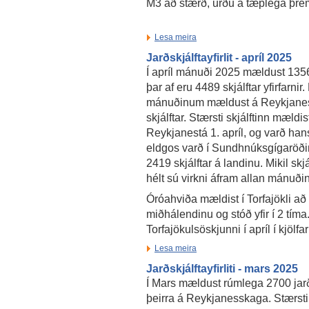
M3 að stærð, urðu á tæplega þre
Lesa meira
Jarðskjálftayfirlit - apríl 2025
Í apríl mánuði 2025 mældust 13561
þar af eru 4489 skjálftar yfirfarnir. 
mánuðinum mældust á Reykjane
skjálftar. Stærsti skjálftinn mældist
Reykjanestá 1. apríl, og varð ha
eldgos varð í Sundhnúksgígaröðin
2419 skjálftar á landinu. Mikil sk
hélt sú virkni áfram allan mánuði
Óróahviða mældist í Torfajökli að
miðhálendinu og stóð yfir í 2 tíma.
Torfajökulsöskjunni í apríl í kjölfa
Lesa meira
Jarðskjálftayfirliti - mars 2025
Í Mars mældust rúmlega 2700 jarð
þeirra á Reykjanesskaga. Stærsti 