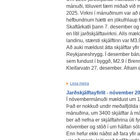
mánuði, töluvert færri miðað við
2025. Virkni í mánuðinum var að 
hefbundnum hætti en jökulhlaup h
Skaftárkatli þann 7. desember o
en lítil jarðskjálftavirkni. Alls mæ
landinu, stærsti skjálftinn var M
Að auki mældust átta skjálftar yfi
Reykjaneshrygg. Í desember bárust
sem fundust í byggð, M2.9 í Bren
Kleifarvatn 27. desember. Áfram 
Lesa meira
Jarðskjálftayfirlit - nóvember 2
Í nóvembermánuði mældust um 190
Það er nokkuð undir meðalfjölda s
mánuðina, um 3400 skjálftar á má
ber að nefna er skjálftahrina úti 
nóvember og stóð í um hálfan sólar
Enn hefur ekki náðst að fara yfir a