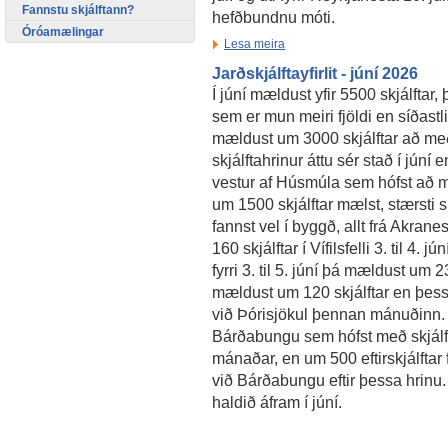
Fannstu skjálftann?
hefðbundnu móti.
Óróamælingar
Lesa meira
Jarðskjálftayfirlit - júní 2026
Í júní mældust yfir 5500 skjálftar, þ
sem er mun meiri fjöldi en síðast
mældust um 3000 skjálftar að með
skjálftahrinur áttu sér stað í júní 
vestur af Húsmúla sem hófst að mo
um 1500 skjálftar mælst, stærsti s
fannst vel í byggð, allt frá Akran
160 skjálftar í Vífilsfelli 3. til 4.
fyrri 3. til 5. júní þá mældust um 2
mældust um 120 skjálftar en þess
við Þórisjökul þennan mánuðinn. D
Bárðabungu sem hófst með skjálfta 
mánaðar, en um 500 eftirskjálftar 
við Bárðabungu eftir þessa hrinu.
haldið áfram í júní.