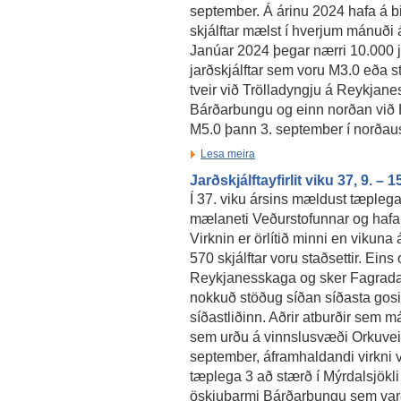
september. Á árinu 2024 hafa á b
skjálftar mælst í hverjum mánuði 
Janúar 2024 þegar nærri 10.000 j
jarðskjálftar sem voru M3.0 eða st
tveir við Trölladyngju á Reykjaness
Bárðarbungu og einn norðan við H
M5.0 þann 3. september í norðau
Lesa meira
Jarðskjálftayfirlit viku 37, 9. –
Í 37. viku ársins mældust tæplega 
mælaneti Veðurstofunnar og hafa næ
Virknin er örlítið minni en vikun
570 skjálftar voru staðsettir. Eins 
Reykjanesskaga og sker Fagradalsf
nokkuð stöðug síðan síðasta gos
síðastliðinn. Aðrir atburðir sem má
sem urðu á vinnslusvæði Orkuvei
september, áframhaldandi virkni vi
tæplega 3 að stærð í Mýrdalsjökli
öskjubarmi Bárðarbungu sem varð