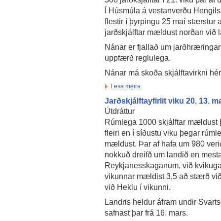
Í Húsmúla á vestanverðu Hengils
flestir í þyrpingu 25 maí stærstu
jarðskjálftar mældust norðan við l
Nánar er fjallað um jarðhræringar
uppfærð reglulega.
Nánar má skoða skjálftavirkni hé
Lesa meira
Jarðskjálftayfirlit viku 20, 13. m
Útdráttur
Rúmlega 1000 skjálftar mældust 
fleiri en í síðustu viku þegar rúml
mældust. Þar af hafa um 980 verið 
nokkuð dreifð um landið en mesta
Reykjanesskaganum, við kvikugang
vikunnar mældist 3,5 að stærð við
við Heklu í vikunni.
Landris heldur áfram undir Svart
safnast þar frá 16. mars.