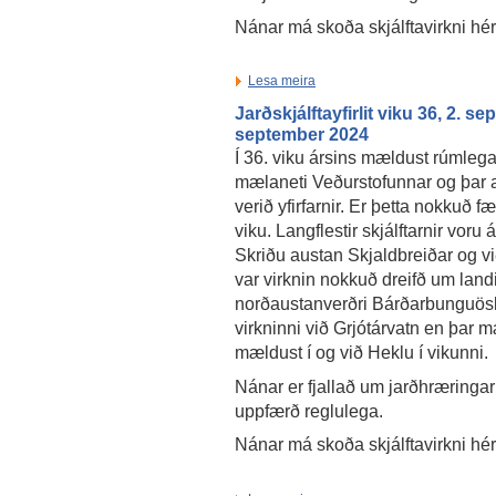
Nánar má skoða skjálftavirkni hé
Lesa meira
Jarðskjálftayfirlit viku 36, 2. se
september 2024
Í 36. viku ársins mældust rúmlega 
mælaneti Veðurstofunnar og þar a
verið yfirfarnir. Er þetta nokkuð færr
viku. Langflestir skjálftarnir vor
Skriðu austan Skjaldbreiðar og vi
var virknin nokkuð dreifð um landið
norðaustanverðri Bárðarbunguösk
virkninni við Grjótárvatn en þar mæ
mældust í og við Heklu í vikunni.
Nánar er fjallað um jarðhræringar
uppfærð reglulega.
Nánar má skoða skjálftavirkni hé