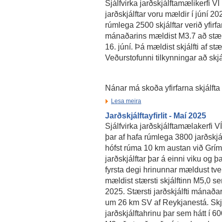
Sjálfvirka jarðskjálftamælikerfi 
jarðskjálftar voru mældir í júní 20
rúmlega 2500 skjálftar verið yfirfar
mánaðarins mældist M3.7 að stær
16. júní. Þá mældist skjálfti af st
Veðurstofunni tilkynningar að skjál
Nánar má skoða yfirfarna skjálfta
Lesa meira
Jarðskjálftayfirlit - Maí 2025
Sjálfvirka jarðskjálftamælakerfi 
þar af hafa rúmlega 3800 jarðskjálf
hófst rúma 10 km austan við Grí
jarðskjálftar þar á einni viku og þ
fyrsta degi hrinunnar mældust tve
mældist stærsti skjálftinn M5,0 se
2025. Stærsti jarðskjálfti mánaða
um 26 km SV af Reykjanestá. Skjál
jarðskjálftahrinu þar sem hátt í 600