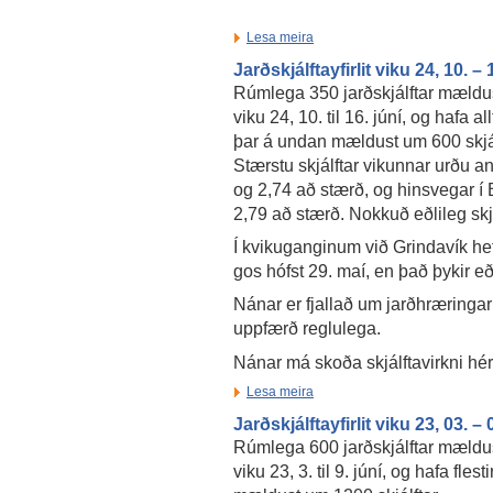
Lesa meira
Jarðskjálftayfirlit viku 24, 10. –
Rúmlega 350 jarðskjálftar mældus
viku 24, 10. til 16. júní, og hafa al
þar á undan mældust um 600 skjálf
Stærstu skjálftar vikunnar urðu a
og 2,74 að stærð, og hinsvegar í 
2,79 að stærð. Nokkuð eðlileg skjá
Í kvikuganginum við Grindavík hefu
gos hófst 29. maí, en það þykir eð
Nánar er fjallað um jarðhræringar
uppfærð reglulega.
Nánar má skoða skjálftavirkni hé
Lesa meira
Jarðskjálftayfirlit viku 23, 03. –
Rúmlega 600 jarðskjálftar mældus
viku 23, 3. til 9. júní, og hafa flest