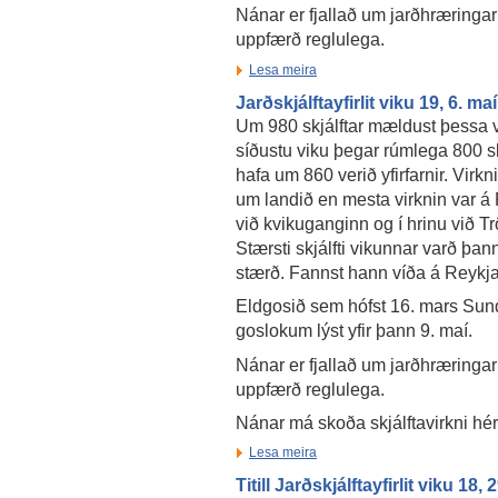
Nánar er fjallað um jarðhræringar
uppfærð reglulega.
Lesa meira
Jarðskjálftayfirlit viku 19, 6. ma
Um 980 skjálftar mældust þessa vi
síðustu viku þegar rúmlega 800 sk
hafa um 860 verið yfirfarnir. Virk
um landið en mesta virknin var 
við kvikuganginn og í hrinu við T
Stærsti skjálfti vikunnar varð þan
stærð. Fannst hann víða á Reyk
Eldgosið sem hófst 16. mars Sund
goslokum lýst yfir þann 9. maí.
Nánar er fjallað um jarðhræringar
uppfærð reglulega.
Nánar má skoða skjálftavirkni hé
Lesa meira
Titill Jarðskjálftayfirlit viku 18, 