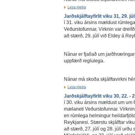
Lesa meira
Jarðskjálftayfirlit viku 31, 29. jú
í 31. viku ársins mældust rúmlega
Veðurstofunnar. Virknin var dreifð
að stærð, 29. júlí við Eldey á Re
Nánar er fjallað um jarðhræringar
uppfærð reglulega.
Nánar má skoða skjálftavirkni hé
Lesa meira
Jarðskjálftayfirlit viku 30, 22. - 2
í 30. viku ársins mældust um um 6
mælaneti Veðurstofunnar. Virknin 
en rúmlega helmingur heildarfjöld
Reykjanesi. Stærstu skjálftar viku
að stærð, 27. júlí og 28. júlí urðu 