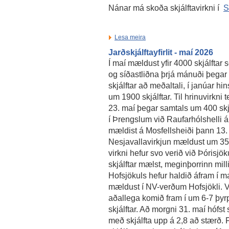
Nánar má skoða skjálftavirkni í
S
Lesa meira
Jarðskjálftayfirlit - maí 2026
Í maí mældust yfir 4000 skjálftar 
og síðastliðna þrjá mánuði þega
skjálftar að meðaltali, í janúar 
um 1900 skjálftar. Til hrinuvirkni
23. maí þegar samtals um 400 skj
í Þrengslum við Raufarhólshelli á m
mældist á Mosfellsheiði þann 13. m
Nesjavallavirkjun mældust um 35 s
virkni hefur svo verið við Þóris
skjálftar mælst, meginþorrinn mill
Hofsjökuls hefur haldið áfram í maí
mældust í NV-verðum Hofsjökli. V
aðallega komið fram í um 6-7 þyr
skjálftar. Að morgni 31. maí hófst
með skjálfta upp á 2,8 að stærð. 