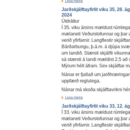
Lesa meira
Jarðskjálftayfirlit viku 35, 26. 
2024
Útdráttur
Í 35. viku ársins mældust rúmlega 
mælaneti Veðurstofunnar og þar a
verið yfirfarnir. Langflestir skjál
Bárðarbungu, þ.á.m. á djúpa svæði
um landið. Stærsti skjálfti vikunn
sá stærsti á landi mældist 2,5 að 
Mýrum hélt áfram. Sex skjálftar mæ
Nánar er fjallað um jarðhræringar
uppfærð reglulega.
Nánar má skoða skjálftavirkni hé
Lesa meira
Jarðskjálftayfirlit viku 33, 12. 
Í 33. viku ársins mældust rúmlega
mælaneti Veðurstofunnar og þar a
verið yfirfarnir. Langflestir skjálfta