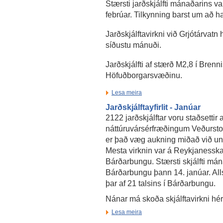
Stærsti jarðskjálfti mánaðarins 
febrúar. Tilkynning barst um að ha
Jarðskjálftavirkni við Grjótárvatn
síðustu mánuði.
Jarðskjálfti af stærð M2,8 í Brenn
Höfuðborgarsvæðinu.
Lesa meira
Jarðskjálftayfirlit - Janúar
2122 jarðskjálftar voru staðsettir a
náttúruvársérfræðingum Veðurstof
er það væg aukning miðað við un
Mesta virknin var á Reykjanesska
Bárðarbungu. Stærsti skjálfti má
Bárðarbungu þann 14. janúar. Alls
þar af 21 talsins í Bárðarbungu.
Nánar má skoða skjálftavirkni hé
Lesa meira