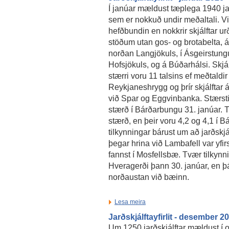
Í janúar mældust tæplega 1940 jar
sem er nokkuð undir meðaltali. V
hefðbundin en nokkrir skjálftar 
stöðum utan gos- og brotabelta, 
norðan Langjökuls, í Ásgeirstung
Hofsjökuls, og á Búðarhálsi. Skjá
stærri voru 11 talsins ef meðtaldir 
Reykjaneshrygg og þrír skjálftar
við Spar og Eggvinbanka. Stærsti 
stærð í Bárðarbungu 31. janúar. Tv
stærð, en þeir voru 4,2 og 4,1 í 
tilkynningar bárust um að jarðskjá
þegar hrina við Lambafell var yfi
fannst í Mosfellsbæ. Tvær tilkynnin
Hveragerði þann 30. janúar, en þá
norðaustan við bæinn.
Lesa meira
Jarðskjálftayfirlit - desember 2
Um 1250 jarðskjálftar mældust í 