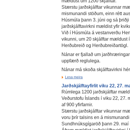
mældust um 1200 skjálftar.
Stærstu jarðskjálftar vikunnar mæl
mismunandi stöðum, einn rétt aust
Húsmúla þann 3. júni og sá þriðji 
jarðskjálftavirkni mældist yfir kv
Við í Húsmúla á vestanverðu Heng
vikunni, um 20 skjálftar mældust 
Herðubreið og Herðubreiðartögl.
Nánar er fjallað um jarðhræringar
uppfærð reglulega.
Nánar má skoða skjálftavirkni hé
Lesa meira
Jarðskjálftayfirlit viku 22, 27. m
Rúmlega 1200 jarðskjálftar mæld
Veðurstofu Íslands í viku 22, 27. m
af 900 yfirfarnir.
Stærstu jarðskjálftar vikunnar mæl
voru þrír talsins en á mismunandi
Sundhnúksgígaröð þann 29. maí o