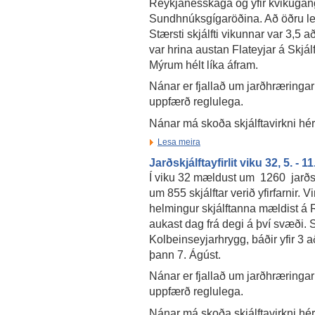
Reykjanesskaga og yfir kvikugan
Sundhnúksgígaröðina. Að öðru ley
Stærsti skjálfti vikunnar var 3,5 
var hrina austan Flateyjar á Skjál
Mýrum hélt líka áfram.
Nánar er fjallað um jarðhræringar
uppfærð reglulega.
Nánar má skoða skjálftavirkni hé
Lesa meira
Jarðskjálftayfirlit viku 32, 5. - 
Í viku 32 mældust um 1260 jarðsk
um 855 skjálftar verið yfirfarnir. 
helmingur skjálftanna mældist á R
aukast dag frá degi á því svæði. 
Kolbeinseyjarhrygg, báðir yfir 3 
þann 7. Ágúst.
Nánar er fjallað um jarðhræringar
uppfærð reglulega.
Nánar má skoða skjálftavirkni hé