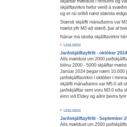
skjálftar mældust í hrinunni og va
skjálftavirkni hefur verið á svæðin
og er nú orðið næst stærsta eldg
Stærsti skjálfti mánaðarins var M3
mælst yfir M3 að stærð, þar af tve
Nánar má skoða skjálftavirkni hé
Lesa meira
Jarðskjálftayfirlit - október 202
Alls mældust um 2000 jarðskjálfta
bilinu 2000 - 5000 skjálftar mæls
Janúar 2024 þegar nærri 10.000 ja
jarðskjálftavirkni í október í min
skjálfti mánaðarins var M5.0 að 
jarðskjálftar sem voru M3.0 eða st
einn við Eldey og aðrir þeirra fyr
Lesa meira
Jarðskjálftayfirlit - September 
Alls mældust um 2500 jarðskjálfta