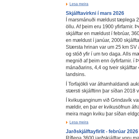
Lesa meira
Skjálftavirkni í mars 2026
Í marsmánuði mældust tæplega 27
öllu. Af þeim eru 1900 yfirfarnir. 
skjálftar en mældust í febrúar, 3600
en mældust í janúar, 2000 skjálft
Stærsta hrinan var um 25 km SV 
og stóð yfir í um tvo daga. Alls m
megnið af þeim enn óyfirfarnir. í Þ
mánaðarins, 4,4 og tveir skjálftar
landsins.
Í Torfajökli var áframhaldandi au
stærsti skjálftinn þar síðan 2018 
Í kvikuganginum við Grindavík var 
mældir, en þar er kvikusöfnun áfr
meira magn kviku þar síðan eldgo
Lesa meira
Jarðskjálftayfirlit - febrúar 2026
Ríflega 3600 jarðskjálftar voru mæ