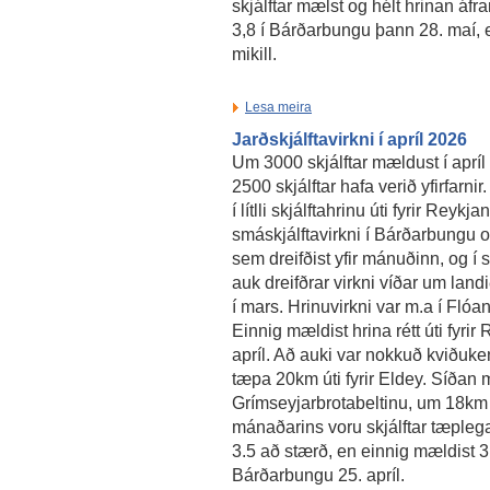
skjálftar mælst og hélt hrinan áfr
3,8 í Bárðarbungu þann 28. maí, en
mikill.
Lesa meira
Jarðskjálftavirkni í apríl 2026
Um 3000 skjálftar mældust í aprí
2500 skjálftar hafa verið yfirfarnir.
í lítlli skjálftahrinu úti fyrir Reykja
smáskjálftavirkni í Bárðarbungu og
sem dreifðist yfir mánuðinn, og í s
auk dreifðrar virkni víðar um landi
í mars. Hrinuvirkni var m.a í Flóan
Einnig mældist hrina rétt úti fyri
apríl. Að auki var nokkuð kviðuke
tæpa 20km úti fyrir Eldey. Síðan m
Grímseyjarbrotabeltinu, um 18km 
mánaðarins voru skjálftar tæplega
3.5 að stærð, en einnig mældist 3.
Bárðarbungu 25. apríl.