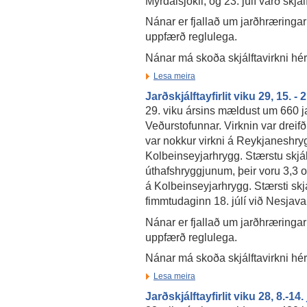
Mýrdalsjökli, og 23. júlí varð skjá
Nánar er fjallað um jarðhræringar
uppfærð reglulega.
Nánar má skoða skjálftavirkni hé
Lesa meira
Jarðskjálftayfirlit viku 29, 15. - 2
29. viku ársins mældust um 660 ja
Veðurstofunnar. Virknin var dreifð
var nokkur virkni á Reykjaneshry
Kolbeinseyjarhrygg. Stærstu skjál
úthafshryggjunum, þeir voru 3,3 o
á Kolbeinseyjarhrygg. Stærsti skj
fimmtudaginn 18. júlí við Nesjaval
Nánar er fjallað um jarðhræringar
uppfærð reglulega.
Nánar má skoða skjálftavirkni hé
Lesa meira
Jarðskjálftayfirlit viku 28, 8.-14.