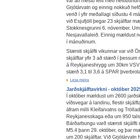
var að mestu leiti með hefðbundnu
Grjótárvatn og einnig nokkuð hefð
verið í yfir meðallagi síðustu 4 m
við Esjufjöll þegar 23 skjálftar m
Stokknesgrunni 6. nóvember. Um 
Nesjavallaleið. Einnig mældust no
í mánuðinum.
Stærsti skjálfti vikunnar var við 
skjálftar yfir 3 að stærð í þessu
á Reykjaneshrygg um 30km VSV af
stærð 3,1 til 3,6 á SPAR þverbrot
Lesa meira
Jarðskjálftavirkni - október 202
Í október mældust um 2600 jarðskj
víðsvegar á landinu, flestir skjálf
áfram milli Kleifarvatns og Trölla
Reykjanesskaga eða um 950 talsi
Bárðarbungu varð stærsti skjálfti
M5.4 þann 29. október, og þar mæ
um 200 skjálftar. Við Grjótárvatn 