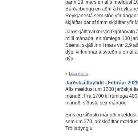
þann 19. mars en alls mældust 10 s
Bárðarbungu en aðrir á Reykjanessk
Reykjanestá sem stóð yfir dagana
skjálftar þar af fimm skjálftar yfir
Jarðskjálftavirkni við Grjótárvatn
milli mánaða, en rúmlega 100 jarð
Stærsti skjálftinn í mars var 2,9 
dýpi virkninnar á svæðinu en áfra
dýpi.
Lesa meira
Jarðskjálftayfirlit - Febrúar 202
Alls mældust um 1200 jarðskjálft
mánuði. Frá 1700 til rúmlega 4000
mánuði síðustu sex mánuði.
Eins og síðustu mánuði mældust f
sem um 370 jarðskjálftar mældust,
Trölladyngju.