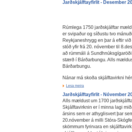
Jarðskjálftayfirlit - Desember 2
Rúmlega 1750 jarðskjálftar mældus
er svipaður og síðustu tvo mánuð
Reykjaneshrygg en þar á eftir við
stóð yfir frá 20. nóvember til 8.
að rúmmáli á Sundhnúksgígaröðinn
stærð í Bárðarbungu. Alls mældust n
Bárðarbungu.
Nánar má skoða skjálftavirkni hé
Lesa meira
Jarðskjálftayfirlit - Nóvember 2
Alls mældust um 1700 jarðskjálfta
Skjálftavirknin er í minna lagi m
ársins sem er athyglisvert þar se
20.nóvember á milli Stóra-Skógfel
skömmum fyrirvara en skjálftavirk