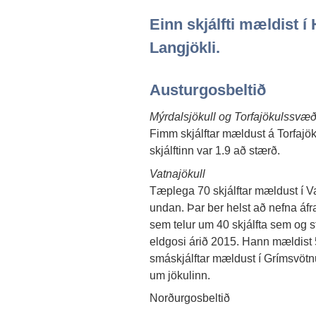
Einn skjálfti mældist í
Langjökli.
Austurgosbeltið
Mýrdalsjökull og Torfajökulssvæð
Fimm skjálftar mældust á Torfajök
skjálftinn var 1.9 að stærð.
Vatnajökull
Tæplega 70 skjálftar mældust í Va
undan. Þar ber helst að nefna áf
sem telur um 40 skjálfta sem og s
eldgosi árið 2015. Hann mældist 
smáskjálftar mældust í Grímsvötnu
um jökulinn.
Norðurgosbeltið