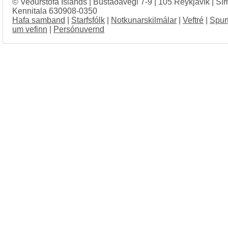
© Veðurstofa Íslands | Bústaðavegi 7-9 | 105 Reykjavík | Sí
Kennitala 630908-0350
Hafa samband
|
Starfsfólk
|
Notkunarskilmálar
|
Veftré
|
Spur
um vefinn
|
Persónuvernd