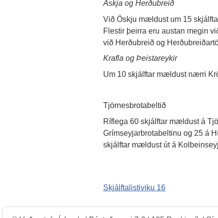
Askja og Herðubreið
Við Öskju mældust um 15 skjálftar,
Flestir þeirra eru austan megin v
við Herðubreið og Herðubreiðartö
Krafla og Þeistareykir
Um 10 skjálftar mældust nærri Krö
Tjörnesbrotabeltið
Ríflega 60 skjálftar mældust á Tjö
Grímseyjarbrotabeltinu og 25 á H
skjálftar mældust út á Kolbeinsey
Skjálftalistiviku 16