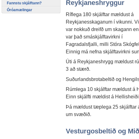
Reykjaneshryggur
Fannstu skjálftann?
Óróamælingar
Ríflega 180 skjálftar mældust á
Reykjanesskaganum í vikunni. Vi
var nokkuð dreifð um skagann en
var það smáskjálftavirkni í
Fagradalsfjalli, milli Stóra Skógfe
Einnig má nefna skjálftavirkni sun
Úti á Reykjaneshrygg mældust rúml
3 að stærð.
Suðurlandsbrotabeltið og Hengi
Rúmlega 10 skjálftar mældust á 
Einn skjálfti mældist á Hellisheið
Þá mældust tæplega 25 skjálftar 
um svæðið.
Vesturgosbeltið og Mið