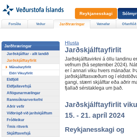
Reykjanesskagi
Sólmyr
Forsíða
Veður
Jarðhræringar
Vatnafar
Ofanflóð
Hlusta
Jarðhræringar
Jarðskjálftayfirlit
Jarðskjálftar - allt landið
Jarðskjálftavirkni á öllu landinu er
Jarðskjálftayfirlit
vefnum (frá september 2024). Náttú
Mánaðaryfirlit
er í annari viku hvers mánaðar. Þar
Eldri Vikuyfirlit
jarðskjálftasvæðum og í eldstöðvar
Eldfjöll
gangi, stærri skjálftar eða aðrir m
Eldfjallavefsjá
fjallað sérstaklega um það.
Aflögunarmælingar
Rannsóknarverkefni
Jarðskjálftayfirlit viku
Aðrir vefir
Viðbrögð við jarðskjálftum
15. - 21. apríl 2024
Fróðleikur
Ýmis ritverk
Reykjanesskagi og
Skjálftavefsjá