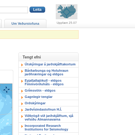
Viðvaranir (engin viðv
Uppfært 25.07
Um Veðurstofuna
Tengt efni
Útskýringar á jarðskjálftakortum
Bárðarbunga og Holuhraun
jarðhræringar og eldgos
Eyjafjallajökull - eldgos
Fimmvörðuháls - eldgos
Grímsvötn - eldgos
Gagnlegir tenglar
Orðskýringar
Jarðvísindastofnun H.Í.
Viðbrögð við jarðskjálftum, sjá
vefsíðu Almannavarna
Incorporated Research
Institutions for Seismology