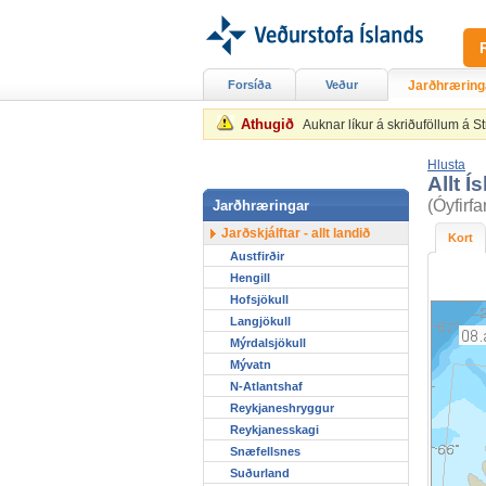
Forsíða
Veður
Jarðhræring
Athugið
Auknar líkur á skriðuföllum á 
Hlusta
Allt Í
(Óyfirf
Jarðhræringar
Jarðskjálftar - allt landið
Kort
Austfirðir
Hengill
Hofsjökull
Langjökull
Mýrdalsjökull
Mývatn
N-Atlantshaf
Reykjaneshryggur
Reykjanesskagi
Snæfellsnes
Suðurland