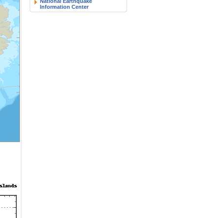
National Earthquake
Information Center