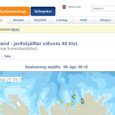
ENGLISH
Reykjanesskagi
Sólmyrkvi
ar
Vatnafar
Ofanflóð
Loftslag
Hafís
Mengun
Ströndum
Meira
sland - jarðskjálftar síðustu 48 klst.
arnar frumniðurstöður)
Tafla
Staðsetning skjálfta 08. ágú. 09:15