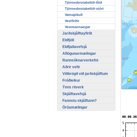
Tjörnesbrotabeltið-lítið
Tjörnesbrotabeltið-stórt
Vatnajökull
Vestfirðir
Vestmannaeyjar
Jarðskjálftayfirlit
Eldfjöll
Eldfjallavefsjá
Aflögunarmælingar
Rannsóknarverkefni
Aðrir vefir
Viðbrögð við jarðskjálftum
Fróðleikur
Ýmis ritverk
Skjálftavefsjá
Fannstu skjálftann?
Óróamælingar