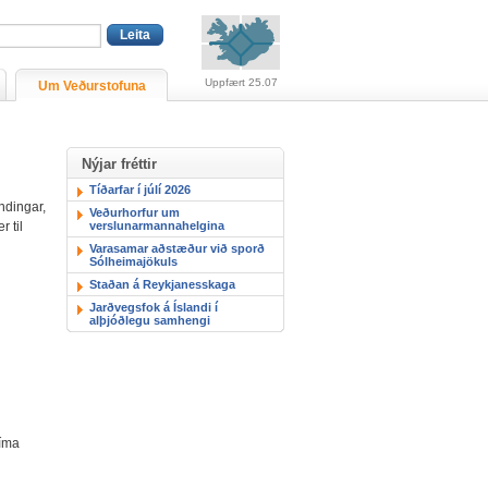
Viðvaranir (engin viðv
Uppfært 25.07
Um Veðurstofuna
Nýjar fréttir
Tíðarfar í júlí 2026
ndingar,
Veðurhorfur um
verslunarmannahelgina
r til
Varasamar aðstæður við sporð
Sólheimajökuls
Staðan á Reykjanesskaga
Jarðvegsfok á Íslandi í
alþjóðlegu samhengi
síma