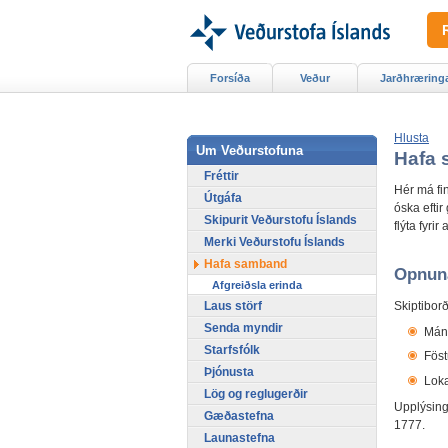
Forsíða
Veður
Jarðhræring
Hlusta
Um Veðurstofuna
Hafa
Fréttir
Hér má fi
Útgáfa
óska eftir
Skipurit Veðurstofu Íslands
flýta fyrir
Merki Veðurstofu Íslands
Hafa samband
Opnuna
Afgreiðsla erinda
Skiptibor
Laus störf
Senda myndir
Mán
Starfsfólk
Fö
Þjónusta
Lok
Lög og reglugerðir
Upplýsing
Gæðastefna
1777.
Launastefna