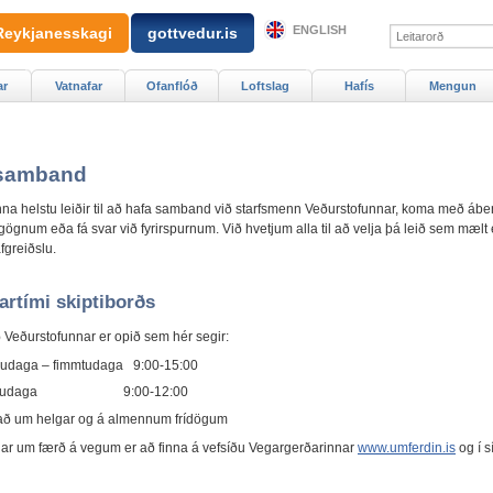
ENGLISH
Reykjanesskagi
gottvedur.is
ar
Vatnafar
Ofanflóð
Loftslag
Hafís
Mengun
 samband
nna helstu leiðir til að hafa samband við starfsmenn Veðurstofunnar, koma með ábe
 gögnum eða fá svar við fyrirspurnum. Við hvetjum alla til að velja þá leið sem mælt e
 afgreiðslu.
rtími skiptiborðs
ð Veðurstofunnar er opið sem hér segir:
udaga – fimmtudaga 9:00-15:00
studaga 9:00-12:00
að um helgar og á almennum frídögum
ar um færð á vegum er að finna á vefsíðu Vegargerðarinnar
www.umferdin.is
og í 