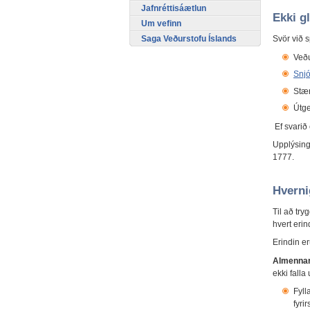
Jafnréttisáætlun
Ekki g
Um vefinn
Saga Veðurstofu Íslands
Svör við s
Veðu
Snj
Stæ
Útg
Ef svarið
Upplýsing
1777.
Hverni
Til að try
hvert erin
Erindin er
Almennar 
ekki fall
Fyll
fyri