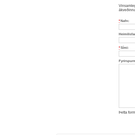
Vinsamleg
ákveðinna
*
Nafn:
Heimilisf
*
Sími:
Fyrirspur
Þetta for