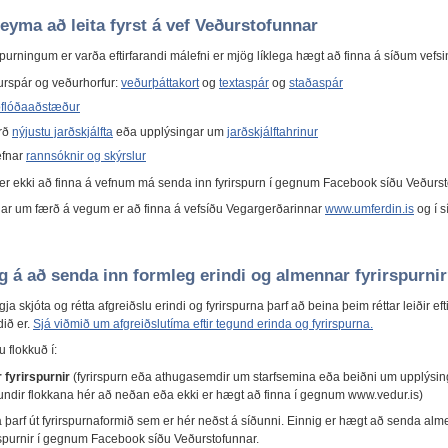
leyma að leita fyrst á vef Veðurstofunnar
purningum er varða eftirfarandi málefni er mjög líklega hægt að finna á síðum vefsi
rspár og veðurhorfur:
veðurþáttakort
og
textaspár
og
staðaspár
óflóðaaðstæður
rð
nýjustu jarðskjálfta
eða upplýsingar um
jarðskjálftahrinur
efnar
rannsóknir og skýrslur
 er ekki að finna á vefnum má senda inn fyrirspurn í gegnum Facebook síðu Veðurst
ar um færð á vegum er að finna á vefsíðu Vegargerðarinnar
www.umferdin.is
og í 
g á að senda inn formleg erindi og almennar fyrirspurni
ggja skjóta og rétta afgreiðslu erindi og fyrirspurna þarf að beina þeim réttar leiðir efti
dið er.
Sjá viðmið um afgreiðslutíma eftir tegund erinda og fyrirspurna.
u flokkuð í:
fyrirspurnir
(fyrirspurn eða athugasemdir um starfsemina eða beiðni um upplýsi
a undir flokkana hér að neðan eða ekki er hægt að finna í gegnum www.vedur.is)
a þarf út fyrirspurnaformið sem er hér neðst á síðunni. Einnig er hægt að senda al
rspurnir í gegnum Facebook síðu Veðurstofunnar.