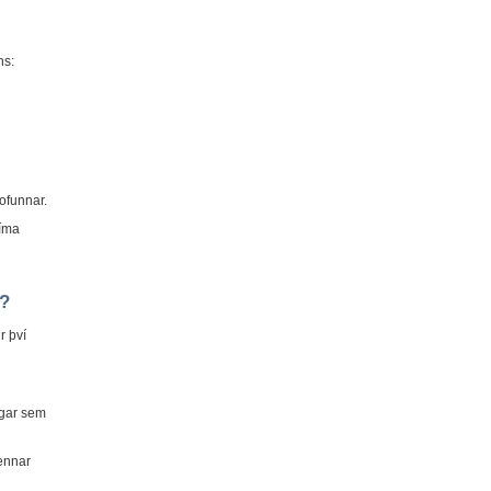
ns:
ofunnar.
síma
r?
r því
ngar sem
mennar