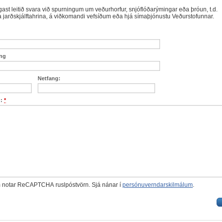
ast leitið svara við spurningum um veðurhorfur, snjóflóðarýmingar eða þróun, t.d.
 jarðskjálftahrina, á viðkomandi vefsíðum eða hjá símaþjónustu Veðurstofunnar.
ang
Netfang:
n:
*
m notar ReCAPTCHA ruslpóstvörn. Sjá nánar í
persónuverndarskilmálum
.