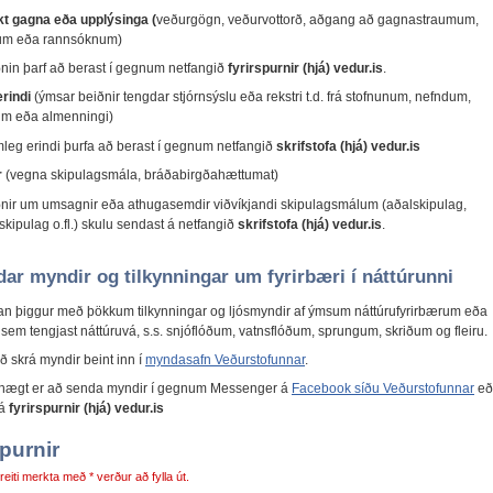
t gagna eða upplýsinga (
veðurgögn, veðurvottorð, aðgang að gagnastraumum,
m eða rannsóknum)
nin þarf að berast í gegnum netfangið
fyrirspurnir (hjá) vedur.is
.
erindi
(ýmsar beiðnir tengdar stjórnsýslu eða rekstri t.d. frá stofnunum, nefndum,
um eða almenningi)
leg erindi þurfa að berast í gegnum netfangið
skrifstofa (hjá) vedur.is
r
(vegna skipulagsmála, bráðabirgðahættumat)
nir um umsagnir eða athugasemdir viðvíkjandi skipulagsmálum (aðalskipulag,
iskipulag o.fl.) skulu sendast á netfangið
skrifstofa (hjá) vedur.is
.
ar myndir og tilkynningar um fyrirbæri í náttúrunni
an þiggur með þökkum tilkynningar og ljósmyndir af ýmsum náttúrufyrirbærum eða
sem tengjast náttúruvá, s.s. snjóflóðum, vatnsflóðum, sprungum, skriðum og fleiru.
ð skrá myndir beint inn í
myndasafn Veðurstofunnar
.
 hægt er að senda myndir í gegnum Messenger á
Facebook síðu Veðurstofunnar
eð
 á
fyrirspurnir (hjá) vedur.is
purnir
reiti merkta með * verður að fylla út.