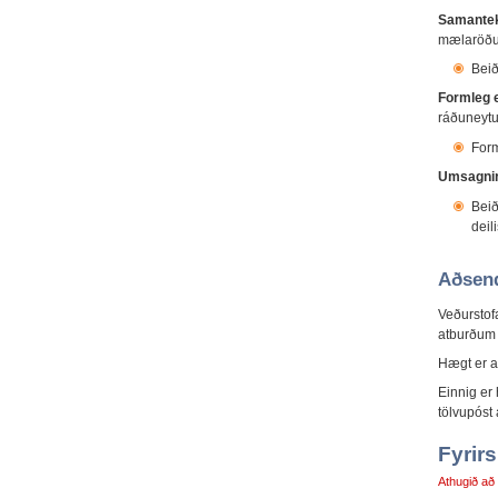
Samantek
mælaröðu
Beið
Formleg 
ráðuneyt
Form
Umsagni
Beið
deil
Aðsend
Veðurstof
atburðum 
Hægt er a
Einnig er
tölvupóst
Fyrirs
Athugið að 