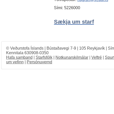
Sími: 5226000
Sækja um starf
© Veðurstofa Íslands | Bústaðavegi 7-9 | 105 Reykjavík | Sí
Kennitala 630908-0350
Hafa samband
|
Starfsfólk
|
Notkunarskilmálar
|
Veftré
|
Spur
um vefinn
|
Persónuvernd