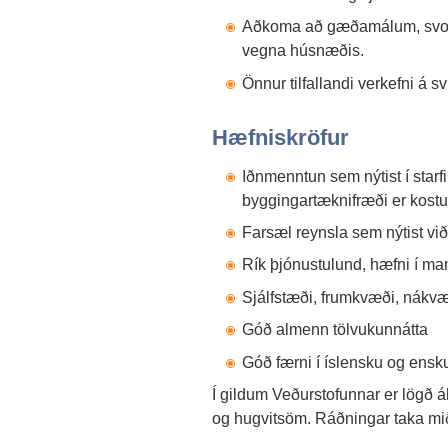
Aðkoma að gæðamálum, svo 
vegna húsnæðis.
Önnur tilfallandi verkefni á sv
Hæfniskröfur
Iðnmenntun sem nýtist í starf
byggingartæknifræði er kostu
Farsæl reynsla sem nýtist við
Rík þjónustulund, hæfni í m
Sjálfstæði, frumkvæði, nák
Góð almenn tölvukunnátta
Góð færni í íslensku og ensk
Í gildum Veðurstofunnar er lögð 
og hugvitsöm. Ráðningar taka mi