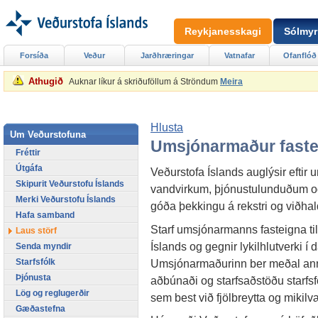
Reykjanesskagi
Sólmyr
Forsíða
Veður
Jarðhræringar
Vatnafar
Ofanflóð
Athugið
Auknar líkur á skriðuföllum á Ströndum
Meira
Hlusta
Um Veðurstofuna
Umsjónarmaður fastei
Fréttir
Útgáfa
Veðurstofa Íslands auglýsir eftir
Skipurit Veðurstofu Íslands
vandvirkum, þjónustulunduðum o
Merki Veðurstofu Íslands
góða þekkingu á rekstri og viðha
Hafa samband
Starf umsjónarmanns fasteigna tilh
Laus störf
Íslands og gegnir lykilhlutverki í
Senda myndir
Umsjónarmaðurinn ber meðal anna
Starfsfólk
Þjónusta
aðbúnaði og starfsaðstöðu starfsfó
Lög og reglugerðir
sem best við fjölbreytta og mikil
Gæðastefna