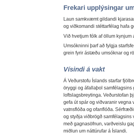
Frekari upplýsingar um
Laun samkvæmt gildandi kjarasa
og viðkomandi stéttarfélag hafa ge
Við hvetjum fólk af öllum kynjum 
Umsókninni þarf að fylgja starfsf
grein fyrir ástæðu umsóknar og rök
Vísindi á vakt
Á Veðurstofu Íslands starfar fjölbr
öryggi og áfallaþol samfélagsins
loftslagsbreytinga. Veðurstofan þ
gefa út spár og viðvaranir vegna v
vatnsflóða og ofanflóða. Sérfræði
og styðja viðbrögð samfélagsins v
með gagnasöfnun, varðveislu gag
miðlun um náttúrufar á Íslandi.