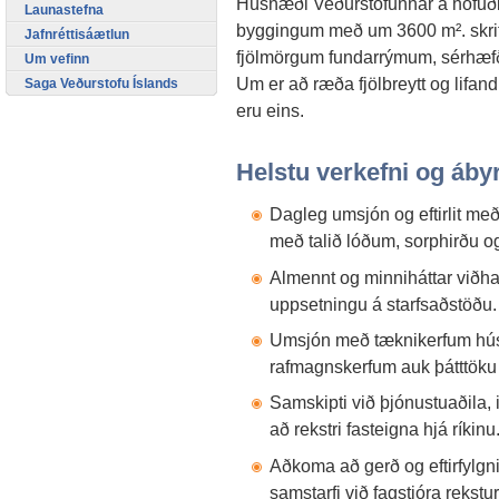
Húsnæði Veðurstofunnar á höfuð
Launastefna
byggingum með um 3600 m². skrifs
Jafnréttisáætlun
fjölmörgum fundarrýmum, sérhæf
Um vefinn
Um er að ræða fjölbreytt og lifand
Saga Veðurstofu Íslands
eru eins.
Helstu verkefni og áby
Dagleg umsjón og eftirlit me
með talið lóðum, sorphirðu o
Almennt og minniháttar viðh
uppsetningu á starfsaðstöðu.
Umsjón með tæknikerfum húsn
rafmagnskerfum auk þátttöku 
Samskipti við þjónustuaðila
að rekstri fasteigna hjá ríkinu
Aðkoma að gerð og eftirfylg
samstarfi við fagstjóra rekstur