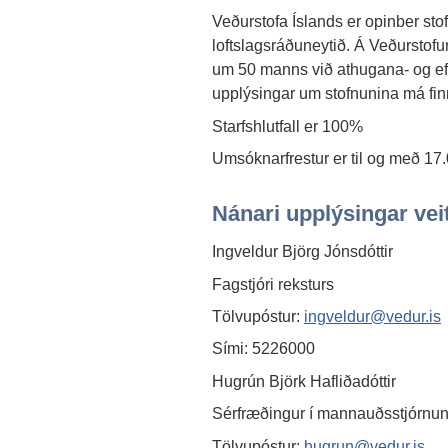
Veðurstofa Íslands er opinber sto
loftslagsráðuneytið. Á Veðurstof
um 50 manns við athugana- og efti
upplýsingar um stofnunina má fi
Starfshlutfall er 100%
Umsóknarfrestur er til og með 17
Nánari upplýsingar veit
Ingveldur Björg Jónsdóttir
Fagstjóri reksturs
Tölvupóstur:
ingveldur@vedur.is
Sími: 5226000
Hugrún Björk Hafliðadóttir
Sérfræðingur í mannauðsstjórnu
Tölvupóstur:
hugrun@vedur.is