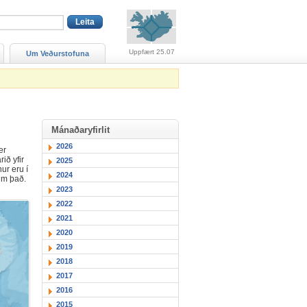
Viðvaranir (engin viðv
Uppfært 25.07
Um Veðurstofuna
Mánaðaryfirlit
2026
er
ið yfir
2025
ur eru í
2024
 um það.
2023
2022
2021
2020
2019
2018
2017
2016
2015