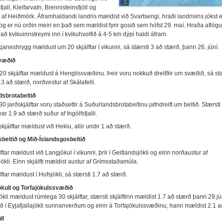
jall, Kleifarvatn, Brennisteinsfjöll og
af Heiðmörk. Áframhaldandi landris mældist við Svartsengi, hraði landrisins jókst ef
 og er nú orðin meiri en það sem mældist fyrir gosið sem hófst 29. maí. Hraða aflög
að kvikuinnstreymi inn í kvikuhvolfið á 4-5 km dýpi haldi áfram.
janeshrygg mældust um 20 skjálftar í vikunni, sá stærsti 3 að stærð, þann 26. júní.
væðið
0 skjálftar mældust á Hengilssvæðinu. Þeir voru nokkuð dreifðir um svæðið, sá stæ
3 að stærð, norðvestur af Skálafelli.
sbrotabeltið
 jarðskjálftar voru staðsettir á Suðurlandsbrotabeltinu jafndreift um beltið. Stærsti
var 1.9 að stærð suður af Ingólfsfjalli.
r skjálftar mældust við Heklu, allir undir 1 að stærð.
beltið og Mið-Íslandsgosbeltið
álftar mældust við Langjökul í vikunni, þrír í Geitlandsjökli og einn norðaustur af
ökli. Einn skjálfti mældist austur af Grímsstaðamúla.
álftar mældust í Hofsjökli, sá stærsti 1.7 að stærð.
kull og Torfajökulssvæðið
ökli mældust rúmlega 30 skjálftar, stærsti skjálftinn mældist 1.7 að stærð þann 29.jú
arð í Eyjafjallajökli sunnanverðum og einn á Torfajökulssvæðinu, hann mældist 2.1 a
ll