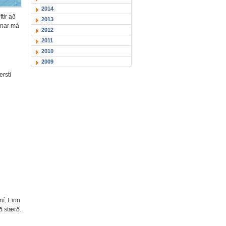
2014
tir að
2013
unar má
2012
2011
2010
2009
rsti
ní. Einn
ð stærð.