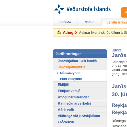
Forsíða
Veður
Jarðhræring
Athugið
Auknar líkur á skriðuföllum á 
Hlusta
Jarðhræringar
Jarðsk
Jarðskjálftar - allt landið
Jarðskjálf
2024). Nát
Jarðskjálftayfirlit
virkni vik
Mánaðaryfirlit
gangi, stæ
Eldri Vikuyfirlit
Eldfjöll
Jarðsk
Eldfjallavefsjá
30. jú
Aflögunarmælingar
Rannsóknarverkefni
Reykja
Aðrir vefir
Reykja
Viðbrögð við jarðskjálftum
Rúmlega 1
Fróðleikur
Reykjanes