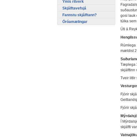
Ýmis ritverk
Fagradalsf
Skjálftavefsjá
suðaustur 
Fannstu skjálftann?
gosi lauk
túlka sem 
Óróamælingar
Úti á Reyk
Hengilss
Rúmlega 2
mældist 2.
Suðurland
Tæplega 30
skjálftinn 
Tveir litli
Vesturgos
Fjórir skj
Geitlandsj
Fjórir skj
Mýrdalsjö
Í Mýrdalsj
skjálfti v
Vatnajöku