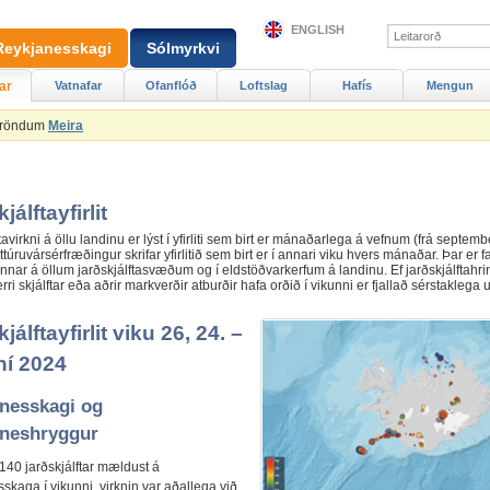
ENGLISH
Reykjanesskagi
Sólmyrkvi
ar
Vatnafar
Ofanflóð
Loftslag
Hafís
Mengun
Ströndum
Meira
jálftayfirlit
tavirkni á öllu landinu er lýst í yfirliti sem birt er mánaðarlega á vefnum (frá septemb
túruvársérfræðingur skrifar yfirlitið sem birt er í annari viku hvers mánaðar. Þar er far
unnar á öllum jarðskjálftasvæðum og í eldstöðvarkerfum á landinu. Ef jarðskjálftahrin
rri skjálftar eða aðrir markverðir atburðir hafa orðið í vikunni er fjallað sérstaklega
jálftayfirlit viku 26, 24. –
ní 2024
nesskagi og
neshryggur
40 jarðskjálftar mældust á
skaga í vikunni, virknin var aðallega við