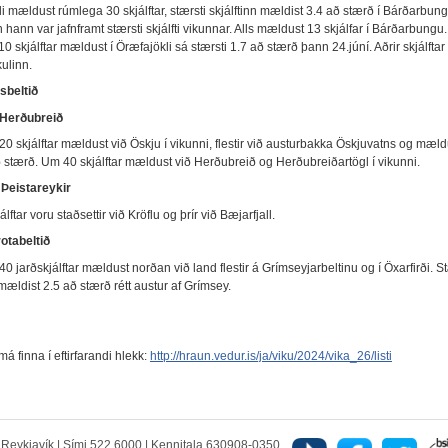
li mældust rúmlega 30 skjálftar, stærsti skjálftinn mældist 3.4 að stærð í Bárðarbu
n hann var jafnframt stærsti skjálfti vikunnar. Alls mældust 13 skjálfar í Bárðarbungu.
 skjálftar mældust í Öræfajökli sá stærsti 1.7 að stærð þann 24.júní. Aðrir skjálftar
ulinn.
sbeltið
 Herðubreið
 skjálftar mældust við Öskju í vikunni, flestir við austurbakka Öskjuvatns og mældu
ð stærð. Um 40 skjálftar mældust við Herðubreið og Herðubreiðartögl í vikunni.
 Þeistareykir
lftar voru staðsettir við Kröflu og þrír við Bæjarfjall.
otabeltið
 jarðskjálftar mældust norðan við land flestir á Grímseyjarbeltinu og í Öxarfirði. St
 mældist 2.5 að stærð rétt austur af Grímsey.
 má finna í eftirfarandi hlekk:
http://hraun.vedur.is/ja/viku/2024/vika_26/listi
5 Reykjavík | Sími 522 6000 | Kennitala 630908-0350