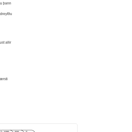
ngu þann
 dreyfðu
st allir
ærsti