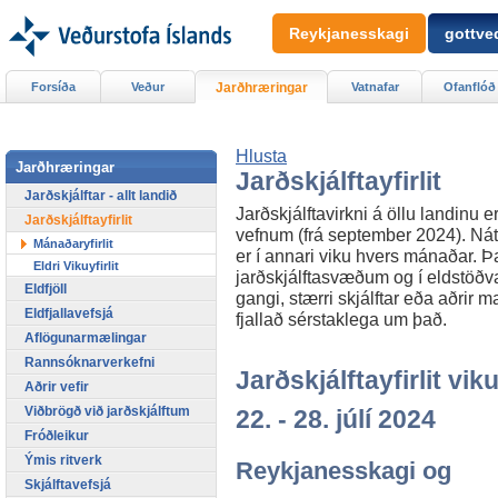
Reykjanesskagi
gottved
Forsíða
Veður
Jarðhræringar
Vatnafar
Ofanflóð
Hlusta
Jarðhræringar
Jarðskjálftayfirlit
Jarðskjálftar - allt landið
Jarðskjálftavirkni á öllu landinu er
Jarðskjálftayfirlit
vefnum (frá september 2024). Náttú
Mánaðaryfirlit
er í annari viku hvers mánaðar. Þar
Eldri Vikuyfirlit
jarðskjálftasvæðum og í eldstöðvar
Eldfjöll
gangi, stærri skjálftar eða aðrir m
Eldfjallavefsjá
fjallað sérstaklega um það.
Aflögunarmælingar
Rannsóknarverkefni
Jarðskjálftayfirlit viku
Aðrir vefir
Viðbrögð við jarðskjálftum
22. - 28. júlí 2024
Fróðleikur
Ýmis ritverk
Reykjanesskagi og
Skjálftavefsjá