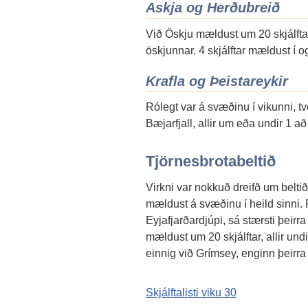
Askja og Herðubreið
Við Öskju mældust um 20 skjálftar 
öskjunnar. 4 skjálftar mældust í 
Krafla og Þeistareykir
Rólegt var á svæðinu í vikunni, tv
Bæjarfjall, allir um eða undir 1 að
Tjörnesbrotabeltið
Virkni var nokkuð dreifð um beltið
mældust á svæðinu í heild sinni. 
Eyjafjarðardjúpi, sá stærsti þeirra 
mældust um 20 skjálftar, allir und
einnig við Grímsey, enginn þeirra
Skjálftalisti viku 30