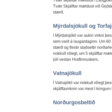
Tvær skjálftar mældust í Langjökli
Tvær Skjálftar mældust við Grjótá
stærð.
Mýrdalsjökull og Torfa
í Mýrdalsjökli var aukin virkni þ
sem varð á laugardaginn. Um 60 sk
stærð og flestir staðsettir norðar
nokkuð rólegt, um 5 skjálftar mæl
júlí vestan Hraftinnuskers.
Vatnajökull
Í Vatnajökli var nokkuð rólegt þe
skjálftavirknin var mest í kringu
Norðurgosbeltið