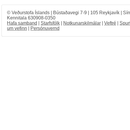
© Veðurstofa Íslands | Bústaðavegi 7-9 | 105 Reykjavík | Sí
Kennitala 630908-0350
Hafa samband
|
Starfsfólk
|
Notkunarskilmálar
|
Veftré
|
Spur
um vefinn
|
Persónuvernd