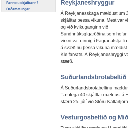
Reykjaneshryggur
Fannstu skjálftann?
Óróamælingar
Á Reykjanesskaga mældust um 
skjálftar þessa vikuna. Mest var vi
og við kvikuganginn við
Sundhnúksgígaröðina sem hefur auk
virkni var einnig í Fagradalsfjalli
á svæðinu þessa vikuna mældist 2
Kleifarvatn. Á Reykjaneshryggi vor
stærð.
Suðurlandsbrotabeltið
Á Suðurlandsbrotabeltinu mældust
Tæplega 40 skjálftar mældust á H
stærð 25. júlí við Stóru-Kattartjörn
Vesturgosbeltið og Mið