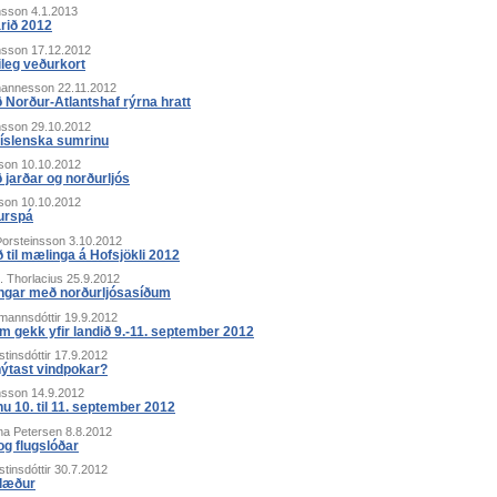
nsson
4.1.2013
árið 2012
nsson
17.12.2012
ileg veðurkort
hannesson
22.11.2012
ð Norður-Atlantshaf rýrna hratt
nsson
29.10.2012
 íslenska sumrinu
son
10.10.2012
 jarðar og norðurljós
son
10.10.2012
urspá
Þorsteinsson
3.10.2012
 til mælinga á Hofsjökli 2012
 Thorlacius
25.9.2012
ingar með norðurljósasíðum
rmannsdóttir
19.9.2012
m gekk yfir landið 9.-11. september 2012
istinsdóttir
17.9.2012
nýtast vindpokar?
nsson
14.9.2012
inu 10. til 11. september 2012
na Petersen
8.8.2012
og flugslóðar
istinsdóttir
30.7.2012
læður