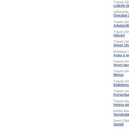
Trausti Jó
Lóðrétt ú
Veðurstofa
Öskufall
Trausti Jó
Aðalatriði
Trausti Jó
Hjáský
Trausti Jó
Gosin 18
Hróbjartur
Aska á g
Trausti Jó
Hvert be
Trausti Jó
Mistur
Trausti Jó
Eldbólstr
Trausti Jó
Kortaritu
Trausti Jó
Helstu p
Þórður Ara
Vorjafnd
Snorri Zóp
Vatnið