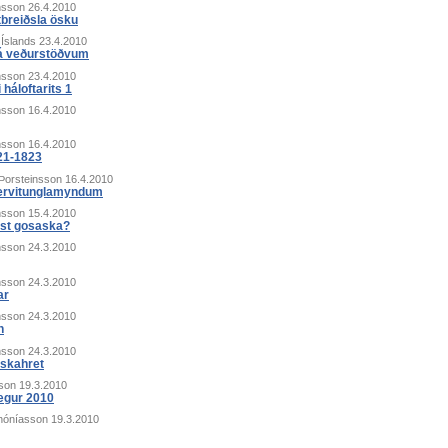
nsson
26.4.2010
tbreiðsla ösku
 Íslands
23.4.2010
 á veðurstöðvum
nsson
23.4.2010
 háloftarits 1
nsson
16.4.2010
nsson
16.4.2010
21-1823
 Þorsteinsson
16.4.2010
ervitunglamyndum
nsson
15.4.2010
rst gosaska?
nsson
24.3.2010
nsson
24.3.2010
ar
nsson
24.3.2010
n
nsson
24.3.2010
áskahret
son
19.3.2010
ægur 2010
hóníasson
19.3.2010