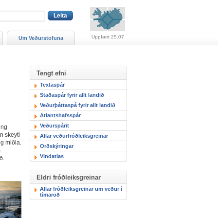
Viðvaranir (engin viðv
Uppfært 25.07
Um Veðurstofuna
Tengt efni
Textaspár
Staðaspár fyrir allt landið
Veðurþáttaspá fyrir allt landið
Atlantshafsspár
Veðurspárit
ing
n skeyti
Allar veðurfróðleiksgreinar
g miðla.
Orðskýringar
m
Vindatlas
ð.
Eldri fróðleiksgreinar
Allar fróðleiksgreinar um veður í
tímaröð