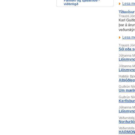
Fárviðri og sjávarflóð -
Lesa m
viðbrögð
Tíðavísur
Trausti Jó
Karl Guðb
þar á áru
veðurskýr
Lesa m
Trausti Jó
Sól eða s
Jóhanna M.
Ljósmyndi
Jóhanna M.
Ljósmyndi
Halldór Bj
Alþjóðleg
Guðrún Ní
Um mæliv
Guðrún Ní
Kerfisbun
Jóhanna M.
Ljósmyndi
Veðurstofa
Norðurlj
Veðurstofa
HARMONIE