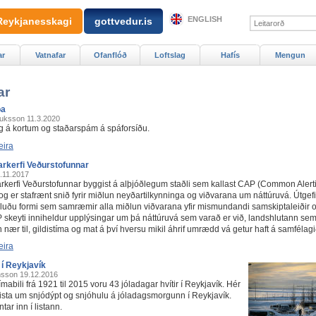
ENGLISH
Reykjanesskagi
gottvedur.is
ar
Vatnafar
Ofanflóð
Loftslag
Hafís
Mengun
ar
ða
uksson
11.3.2020
ing á kortum og staðarspám á spáforsíðu.
eira
rkerfi Veðurstofunnar
.11.2017
rkerfi Veðurstofunnar byggist á alþjóðlegum staðli sem kallast CAP (Common Alert
og er stafrænt snið fyrir miðlun neyðartilkynninga og viðvarana um náttúruvá. Útgefi
ðluðu formi sem samræmir alla miðlun viðvarana yfir mismundandi samskiptaleiðir o
 skeyti inniheldur upplýsingar um þá náttúruvá sem varað er við, landshlutann se
 nær til, gildistíma og mat á því hversu mikil áhrif umrædd vá getur haft á samfélagi
eira
 í Reykjavík
nsson
19.12.2016
ímabili frá 1921 til 2015 voru 43 jóladagar hvítir í Reykjavík. Hér
lista um snjódýpt og snjóhulu á jóladagsmorgunn í Reykjavík.
tar inn í listann.