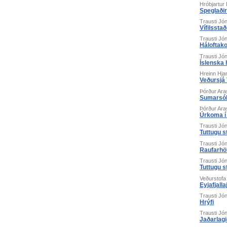
Hróbjartur
Speglaði
Trausti Jó
Vífilsstað
Trausti Jó
Háloftako
Trausti Jó
Íslenska 
Hreinn Hja
Veðursjá 
Þórður Ara
Sumarsól
Þórður Ara
Úrkoma í 
Trausti Jó
Tuttugu s
Trausti Jó
Raufarhö
Trausti Jó
Tuttugu s
Veðurstofa
Eyjafjall
Trausti Jó
Hrýfi
Trausti Jó
Jaðarlagi