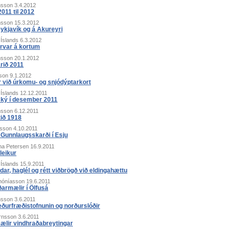
nsson
3.4.2012
2011 til 2012
nsson
15.3.2012
eykjavík og á Akureyri
 Íslands
6.3.2012
rvar á kortum
nsson
20.1.2012
árið 2011
son
9.1.2012
 við úrkomu- og snjódýptarkort
 Íslands
12.12.2011
itský í desember 2011
nsson
6.12.2011
ið 1918
ðsson
4.10.2011
í Gunnlaugsskarði í Esju
na Petersen
16.9.2011
leikur
 Íslands
15.9.2011
ar, haglél og rétt viðbrögð við eldingahættu
hóníasson
19.6.2011
armælir í Ölfusá
nsson
3.6.2011
ðurfræðistofnunin og norðurslóðir
örnsson
3.6.2011
ælir vindhraðabreytingar