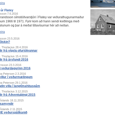
eira
 úr Flatey
nsson
7.6.2016
randsson símstöðvarstjóri í Flatey var veðurathugunarmaður
num 1966 til 1971. Fyrir kom að hann sendi kviðlinga með
slunum og þar á meðal tíðavísurnar hér að neðan.
eira
nsson
23.5.2016
ólskin?
 Thorlacius
28.4.2016
r frá vígslu ofurtölvunnar
 Thorlacius
15.4.2016
r frá ársfundi 2016
örnsson
23.3.2016
i veðurdagurinn 2016
na Petersen
2.3.2016
illur í veðurmælingum
na Petersen
29.1.2016
din villa í langtímahitaspám
 Thorlacius
3.12.2015
r frá Aðventuþingi 2015
 Íslands
18.11.2015
ósamyndir
 Íslands
2.11.2015
 veðurspálíkanið