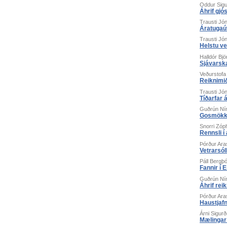
Oddur Sig
Áhrif gjó
Trausti Jó
Áratugaút
Trausti Jó
Helstu ve
Halldór Bj
Sjávarska
Veðurstofa
Reiknimi
Trausti Jó
Tíðarfar 
Guðrún Ní
Gosmökkur
Snorri Zóp
Rennsli í
Þórður Ara
Vetrarsól
Páll Bergþ
Fannir í 
Guðrún Ní
Áhrif rei
Þórður Ara
Haustjaf
Árni Sigur
Mælingar 