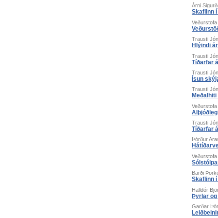
Árni Sigur
Skaflinn 
Veðurstofa
Veðurstöð
Trausti Jó
Hlýindi á
Trausti Jó
Tíðarfar 
Trausti Jó
Ísun skýj
Trausti Jó
Meðalhiti
Veðurstofa
Alþjóðleg
Trausti Jó
Tíðarfar 
Þórður Ara
Hátíðarve
Veðurstofa
Sólstólpa
Barði Þork
Skaflinn 
Halldór Bj
Þyrlar og
Garðar Þó
Leiðbein