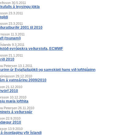
urðsson
30.5.2011
skufalls á leysingu jökla
nsson
23.3.2011
gildi
nsson
23.3.2011
ðuratburðir 2001 til 2010
örnsson
11.3.2011
fl (tsunami)
 Íslands
9.3.2011
ðstöð evrópskra veðurstofa, ECMWF
nsson
21.1.2011
árið 2010
na Petersen
13.1.2011
inn úr Eyjafjallajökli og samskipti hans við lofthjúpinn
hóníasson
29.12.2010
 ám á vatnsárinu 2009/2010
son
21.12.2010
hvörf 2010
órsson
10.12.2010
Esju mæla lofthita
na Petersen
26.11.2010
kninets á veðurspár
son
22.9.2010
ndægur 2010
ðsson
13.9.2010
á ósonlaginu yfir Íslandi