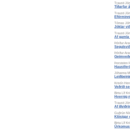
Trausti Jó
Tíðarfar 
Trausti Jó
Eftirminn
Tómas Jó
Jöklar vi
Trausti Jó
Af gamla
Þórður Ara
Segulsvið
Þórður Ara
Geimveð
Þorsteinn 
Haustferð
Jóhanna M.
Leiðbein
Kristín He
Veðrið se
Birta Líf Kr
Hvernig 
Trausti Jó
Af illviðr
Guðrún Ní
Klósigar 
Birta Líf Kr
Úrkomus