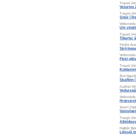
Trausti Jó
Veturinn 
Trausti Jó
Snjór í R
Veðurstofa
Um vindö
Trausti Jó
Tíðarfar 
Þórður Ara
Skýringar
Veðurstofa
Fleiri gl
Trausti Jó
Kuldamet
Árni Sigur
Skaflinn 
Guðrún Ní
Veðurspá
Veðurstofa
Hrævareld
Snorri Zóp
Vatnshæð
Trausti Jó
Alþjóðave
Halldór Bj
Ljóssjá m