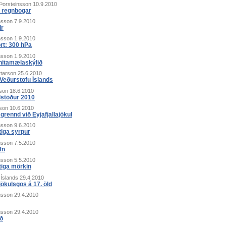
 Þorsteinsson
10.9.2010
r regnbogar
nsson
7.9.2010
ir
nsson
1.9.2010
rt: 300 hPa
nsson
1.9.2010
hitamælaskýlið
rtarson
25.6.2010
Veðurstofu Íslands
son
18.6.2010
stöður 2010
son
10.6.2010
grennd við Eyjafjallajökul
nsson
9.6.2010
tiga syrpur
nsson
7.5.2010
fn
nsson
5.5.2010
tiga mörkin
 Íslands
29.4.2010
ajökulsgos á 17. öld
nsson
29.4.2010
nsson
29.4.2010
ð