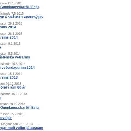
ðsson
13.10.2015
í Gunnlaugsskarði í Esju
 Íslands
7.5.2015
in á Skálafelli endurnýjuð
nsson
29.1.2015
rsins 2014
nsson
26.1.2015
ársins 2014
nsson
9.1.2015
a
nsson
5.5.2014
 íslenska vetrarins
 Íslands
20.3.2014
i veðurdagurinn 2014
nsson
15.1.2014
ársins 2013
son
20.12.2013
ðrið í rúm 60 ár
 Íslands
16.11.2013
r
elsson
29.10.2013
í Gunnlaugsskarði í Esju
örnsson
15.2.2013
 sveipir
r Magnússon
23.1.2013
ingar með veðurþáttaspám