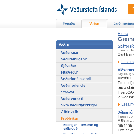
Forsíða
Veður
Jarðhræring
Hlusta
Grein
Veður
Spáforsí
Haukur Ha
Veðurspár
Stutt lýs
Veðurathuganir
Lesa m
Sjóveður
Viðvöruna
Flugveður
Sigurlaug
6
Viðvöruna
Veðurfar á Íslandi
Protocol) 
Veður erlendis
eru á stö
Stöðvar
Hvert CAP
viðvörunin
Veðurvottorð
Lesa m
Skrá veðurfyrirbrigði
Aðrir vefir
Jólasnjór
Trausti Jó
Fróðleikur
Á 95 ára t
Eldingar - forvarnir og
má finna 
viðbrögð
Örfá ár van