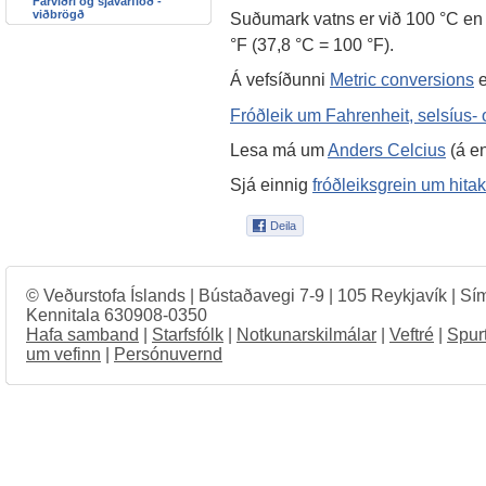
Fárviðri og sjávarflóð -
viðbrögð
Suðumark vatns er við 100 °C en 
°F (37,8 °C = 100 °F).
Á vefsíðunni
Metric conversions
e
Fróðleik um Fahrenheit, selsíus-
Lesa má um
Anders Celcius
(á en
Sjá einnig
fróðleiksgrein um hita
© Veðurstofa Íslands | Bústaðavegi 7-9 | 105 Reykjavík | Sí
Kennitala 630908-0350
Hafa samband
|
Starfsfólk
|
Notkunarskilmálar
|
Veftré
|
Spur
um vefinn
|
Persónuvernd