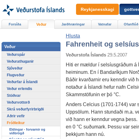
Reykjanesskagi
gottved
Forsíða
Veður
Jarðhræringar
Vatnafar
Ofanflóð
Hlusta
Fahrenheit og selsíus
Veður
Veðurstofa Íslands
29.5.2007
Veðurspár
Veðurathuganir
Hiti er mældur í selsíusgráðum á Í
Sjóveður
heiminum. En í Bandaríkjum Norð
Flugveður
Báðir kvarðarnir eru kenndir við 
Veðurfar á Íslandi
notaður á Íslandi hefur nafn Celsi
Veður erlendis
Skammstöfunin er þó °C.
Stöðvar
Veðurvottorð
Anders Celcius (1701-1744) var s
Skrá veðurfyrirbrigði
Uppsölum. Hann stundaði m.a. v
Aðrir vefir
við hann er kenndur vegna þess.
Fróðleikur
en 0 °C suðumark. Þessu var sein
Eldingar - forvarnir og
viðbrögð
þekkjum hann nú.