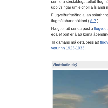
sem eru sérstaklega ætluð flugm
upplýsingar um eldfjöll á Íslandi 
Flugveðurfræðing allan sólarhrin
flugmálahandbókinni (
AIP
).
Hægt er að senda póst á
flugved
eða ef þörf er á að koma ábend
Til gamans má geta þess að
flug
veturinn 1923-1933
.
Vindskafin ský