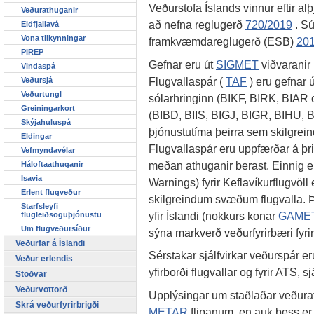
Veðurstofa Íslands vinnur eftir a
Veðurathuganir
að nefna reglugerð
720/2019
. Sú
Eldfjallavá
Vona tilkynningar
framkvæmdareglugerð (ESB)
20
PIREP
Gefnar eru út
SIGMET
viðvaranir 
Vindaspá
Flugvallaspár (
TAF
) eru gefnar út
Veðursjá
Veðurtungl
sólarhringinn (BIKF, BIRK, BIAR o
Greiningarkort
(BIBD, BIIS, BIGJ, BIGR, BIHU, B
Skýjahuluspá
þjónustutíma þeirra sem skilgrein
Eldingar
Flugvallaspár eru uppfærðar á þrig
Vefmyndavélar
meðan athuganir berast. Einnig er
Háloftaathuganir
Isavia
Warnings) fyrir Keflavíkurflugvöll
Erlent flugveður
skilgreindum svæðum flugvalla. Þr
Starfsleyfi
yfir Íslandi (nokkurs konar
GAME
flugleiðsöguþjónustu
Um flugveðursíður
sýna markverð veðurfyrirbæri fyri
Veðurfar á Íslandi
Sérstakar sjálfvirkar veðurspár eru
Veður erlendis
yfirborði flugvallar og fyrir ATS, 
Stöðvar
Veðurvottorð
Upplýsingar um staðlaðar veðurat
Skrá veðurfyrirbrigði
METAR
flipanum, en auk þess er