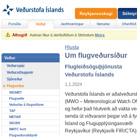
Reykjanesskagi
Sólmyr
Forsíða
Veður
Jarðhræringar
Vatnafar
Ofanflóð
Athugið
Auknar líkur á skriðuföllum á Ströndum
Meira
Hlusta
Um flugveðursíður
Veður
Veðurspár
Flugleiðsöguþjónusta
Veðurathuganir
Veðurstofu Íslands
Sjóveður
1.1.2024
Flugveður
SIGMET
Veðurstofa Íslands er aðalveðurs
Flugvellir
(MWO – Meteorological Watch Off
Veðurfar á flugvöllum
og hefur það hlutverk að vakta v
TAF
senda út viðvaranir þegar við á fyr
METAR
Ísland og Flugupplýsingasvæði
SIGWX
WAFC kort
Reykjavíkur (Reykjavík FIR/CTA)
Flugveðurskilyrði