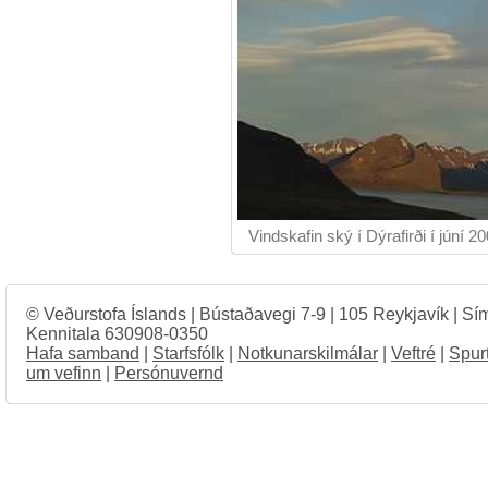
Vindskafin ský í Dýrafirði í júní 2
© Veðurstofa Íslands | Bústaðavegi 7-9 | 105 Reykjavík | Sí
Kennitala 630908-0350
Hafa samband
|
Starfsfólk
|
Notkunarskilmálar
|
Veftré
|
Spur
um vefinn
|
Persónuvernd