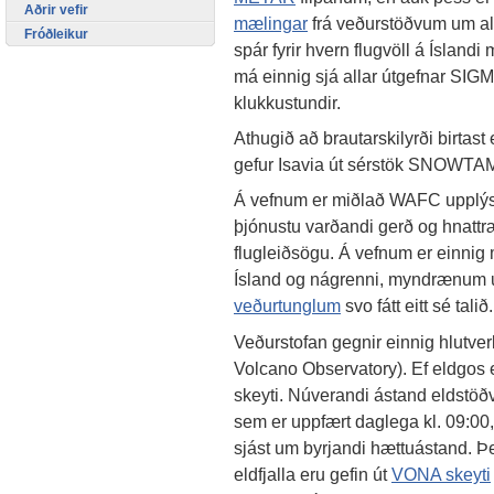
Aðrir vefir
mælingar
frá veðurstöðvum um al
Fróðleikur
spár fyrir hvern flugvöll á Ísland
má einnig sjá allar útgefnar SIG
klukkustundir.
Athugið að brautarskilyrði birtas
gefur Isavia út sérstök SNOWTAM
Á vefnum er miðlað WAFC upplýsi
þjónustu varðandi gerð og hnatt
flugleiðsögu. Á vefnum er einnig
Ísland og nágrenni, myndrænum 
veðurtunglum
svo fátt eitt sé talið.
Veðurstofan gegnir einnig hlutverki
Volcano Observatory). Ef eldgos e
skeyti. Núverandi ástand eldstöð
sem er uppfært daglega kl. 09:00,
sjást um byrjandi hættuástand. Þe
eldfjalla eru gefin út
VONA skeyti