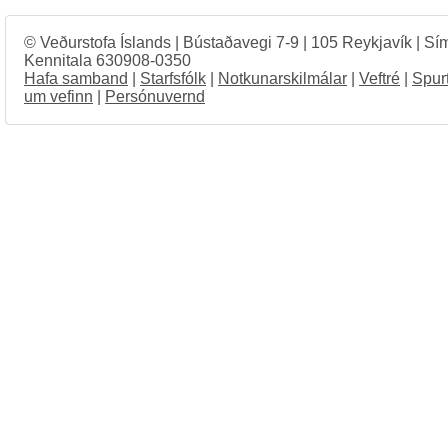
© Veðurstofa Íslands | Bústaðavegi 7-9 | 105 Reykjavík | Sí
Kennitala 630908-0350
Hafa samband
|
Starfsfólk
|
Notkunarskilmálar
|
Veftré
|
Spur
um vefinn
|
Persónuvernd