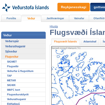
Reykjanesskagi
gottved
Forsíða
Veður
Jarðhræringar
Vatnafar
Ofanflóð
Hlusta
Flugsvæði Ísla
Veður
Veðurspár
Flugsvæði Íslands
Atlantshaf
Í
Veðurathuganir
Sjóveður
Flugveður
SIGMET
Flugvellir
Veðurfar á flugvöllum
TAF
METAR
SIGWX
WAFC kort
Flugveðurskilyrði
Veðurathuganir
Eldfjallavá