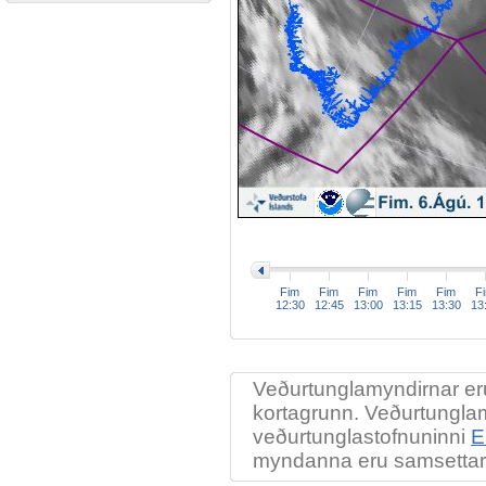
>
Fim
Fim
Fim
Fim
Fim
F
12:30
12:45
13:00
13:15
13:30
13
Veðurtunglamyndirnar eru
kortagrunn. Veðurtunglam
veðurtunglastofnuninni
E
myndanna eru samsettar 