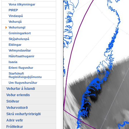
Vona tilkynningar
PIREP
Vindaspá
Veðursjá
Veðurtungl
Greiningarkort
Skýjahuluspá
Eldingar
Vefmyndavélar
Háloftaathuganir
Isavia
Erlent flugveður
Starfsleyfi
flugleiðsöguþjónustu
Um flugveðursíður
Veðurfar á Íslandi
Veður erlendis
Stöðvar
Veðurvottorð
Skrá veðurfyrirbrigði
Aðrir vefir
Fróðleikur