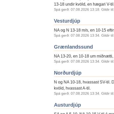
13-18 undir kvöld, en hægari V-til
Spá gerð: 07.08.2026 13:18. Gildir ti
Vesturdjúp
NA og N 13-18 m/s, en 10-15 efti
Spá gerð: 07.08.2026 13:34. Gildir ti
Grænlandssund
NA 13-20, en 10-18 um miðnætti, 
Spá gerð: 07.08.2026 13:34. Gildir ti
Norðurdjúp
N og NA 10-18, hvassast SV-til. 
kvöld, hvassast A-til.
Spá gerð: 07.08.2026 13:34. Gildir ti
Austurdjúp