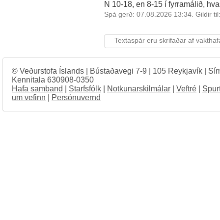
N 10-18, en 8-15 í fyrramálið, hv
Spá gerð: 07.08.2026 13:34. Gildir ti
Textaspár eru skrifaðar af vakthaf
© Veðurstofa Íslands | Bústaðavegi 7-9 | 105 Reykjavík | Sí
Kennitala 630908-0350
Hafa samband
|
Starfsfólk
|
Notkunarskilmálar
|
Veftré
|
Spur
um vefinn
|
Persónuvernd