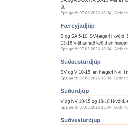
SA og A 5-10. NA 10-15 V-til á m
til.
Spá gerð: 07.08.2026 13:34. Gildir ti
Færeyjadjúp
S og SA 5-10. SV-lægari í kvöld. B
13-18 V-til annað kvöld en hægari 
Spá gerð: 07.08.2026 13:34. Gildir ti
Suðausturdjúp
SV og V 10-15, en hægari N-til í 
Spá gerð: 07.08.2026 13:34. Gildir ti
Suðurdjúp
V og NV 10-15 og 13-18 í kvöld, 
Spá gerð: 07.08.2026 13:34. Gildir ti
Suðvesturdjúp