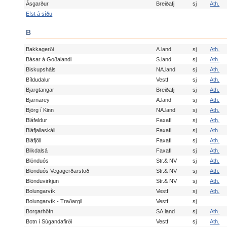
Ásgarður
Breiðafj
sj
Ath.
Efst á síðu
B
Bakkagerði
A.land
sj
Ath.
Básar á Goðalandi
S.land
sj
Ath.
Biskupsháls
NA.land
sj
Ath.
Bíldudalur
Vestf
sj
Ath.
Bjargtangar
Breiðafj
sj
Ath.
Bjarnarey
A.land
sj
Ath.
Björg í Kinn
NA.land
sj
Ath.
Bláfeldur
Faxafl
sj
Ath.
Bláfjallaskáli
Faxafl
sj
Ath.
Bláfjöll
Faxafl
sj
Ath.
Blikdalsá
Faxafl
sj
Ath.
Blönduós
Str.& NV
sj
Ath.
Blönduós Vegagerðarstöð
Str.& NV
sj
Ath.
Blönduvirkjun
Str.& NV
sj
Ath.
Bolungarvík
Vestf
sj
Ath.
Bolungarvík - Traðargil
Vestf
sj
Borgarhöfn
SA.land
sj
Ath.
Botn í Súgandafirði
Vestf
sj
Ath.