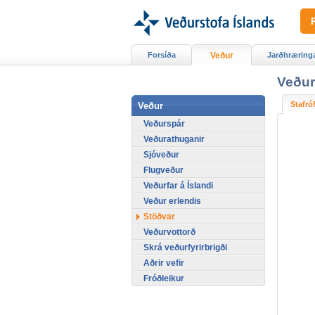
Forsíða
Veður
Jarðhræring
Veður
Stafró
Veður
Veðurspár
Veðurathuganir
Sjóveður
Flugveður
Veðurfar á Íslandi
Veður erlendis
Stöðvar
Veðurvottorð
Skrá veðurfyrirbrigði
Aðrir vefir
Fróðleikur