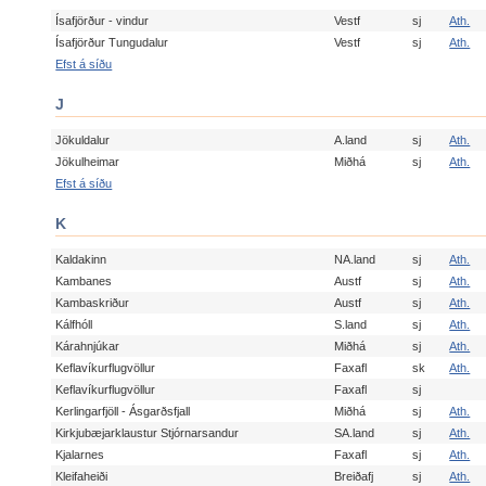
Ísafjörður - vindur
Vestf
sj
Ath.
Ísafjörður Tungudalur
Vestf
sj
Ath.
Efst á síðu
J
Jökuldalur
A.land
sj
Ath.
Jökulheimar
Miðhá
sj
Ath.
Efst á síðu
K
Kaldakinn
NA.land
sj
Ath.
Kambanes
Austf
sj
Ath.
Kambaskriður
Austf
sj
Ath.
Kálfhóll
S.land
sj
Ath.
Kárahnjúkar
Miðhá
sj
Ath.
Keflavíkurflugvöllur
Faxafl
sk
Ath.
Keflavíkurflugvöllur
Faxafl
sj
Kerlingarfjöll - Ásgarðsfjall
Miðhá
sj
Ath.
Kirkjubæjarklaustur Stjórnarsandur
SA.land
sj
Ath.
Kjalarnes
Faxafl
sj
Ath.
Kleifaheiði
Breiðafj
sj
Ath.