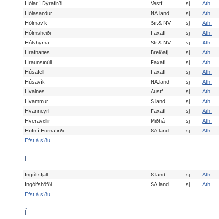
Hólar í Dýrafirði
Vestf
sj
Ath.
Hólasandur
NA.land
sj
Ath.
Hólmavík
Str.& NV
sj
Ath.
Hólmsheiði
Faxafl
sj
Ath.
Hólshyrna
Str.& NV
sj
Ath.
Hrafnanes
Breiðafj
sj
Ath.
Hraunsmúli
Faxafl
sj
Ath.
Húsafell
Faxafl
sj
Ath.
Húsavík
NA.land
sj
Ath.
Hvalnes
Austf
sj
Ath.
Hvammur
S.land
sj
Ath.
Hvanneyri
Faxafl
sj
Ath.
Hveravellir
Miðhá
sj
Ath.
Höfn í Hornafirði
SA.land
sj
Ath.
Efst á síðu
I
Ingólfsfjall
S.land
sj
Ath.
Ingólfshöfði
SA.land
sj
Ath.
Efst á síðu
Í