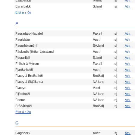
Eyjabakkar
Miðhá
sj
Ath.
Eyrarbakki
S.land
sj
Ath.
Efst á síðu
F
Fagradals-Hagafell
Faxafl
sj
Ath.
Fagridalur
Austf
sj
Ath.
Fagurhólsmýri
SA.land
sj
Ath.
Fáskrúðsfjörður Ljósaland
Austf
sj
Ath.
Festarfjall
S.land
sj
Ath.
Fíflholt á Mýrum
Faxafl
sj
Ath.
Fjarðarheiði
Austf
sj
Ath.
Flatey á Breiðafirði
Breiðafj
sj
Ath.
Flatey á Skjálfanda
NA.land
sj
Ath.
Flateyri
Vestf
sj
Ath.
Fljótsheiði
NA.land
sj
Ath.
Fontur
NA.land
sj
Ath.
Fróðárheiði
Breiðafj
sj
Ath.
Efst á síðu
G
Gagnheiði
Austf
sj
Ath.