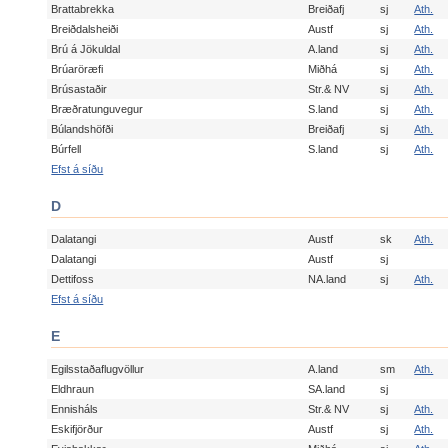
Brattabrekka
Breiðafj
sj
Ath.
Breiðdalsheiði
Austf
sj
Ath.
Brú á Jökuldal
A.land
sj
Ath.
Brúaröræfi
Miðhá
sj
Ath.
Brúsastaðir
Str.& NV
sj
Ath.
Bræðratunguvegur
S.land
sj
Ath.
Búlandshöfði
Breiðafj
sj
Ath.
Búrfell
S.land
sj
Ath.
Efst á síðu
D
Dalatangi
Austf
sk
Ath.
Dalatangi
Austf
sj
Dettifoss
NA.land
sj
Ath.
Efst á síðu
E
Egilsstaðaflugvöllur
A.land
sm
Ath.
Eldhraun
SA.land
sj
Ennisháls
Str.& NV
sj
Ath.
Eskifjörður
Austf
sj
Ath.