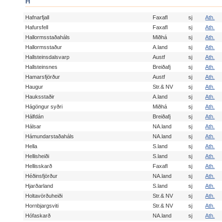
H
Hafnarfjall
Faxafl
sj
Ath.
Hafursfell
Faxafl
sj
Ath.
Hallormsstaðaháls
Miðhá
sj
Ath.
Hallormsstaður
A.land
sj
Ath.
Hallsteinsdalsvarp
Austf
sj
Ath.
Hallsteinsnes
Breiðafj
sj
Ath.
Hamarsfjörður
Austf
sj
Ath.
Haugur
Str.& NV
sj
Ath.
Hauksstaðir
A.land
sj
Ath.
Hágöngur syðri
Miðhá
sj
Ath.
Hálfdán
Breiðafj
sj
Ath.
Hálsar
NA.land
sj
Ath.
Hámundarstaðaháls
NA.land
sj
Ath.
Hella
S.land
sj
Ath.
Hellisheiði
S.land
sj
Ath.
Hellisskarð
Faxafl
sj
Ath.
Héðinsfjörður
NA.land
sj
Ath.
Hjarðarland
S.land
sj
Ath.
Holtavörðuheiði
Str.& NV
sj
Ath.
Hornbjargsviti
Str.& NV
sj
Ath.
Hófaskarð
NA.land
sj
Ath.