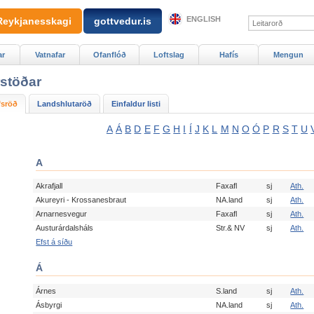
ENGLISH
Reykjanesskagi
gottvedur.is
ar
Vatnafar
Ofanflóð
Loftslag
Hafís
Mengun
stöðar
fsröð
Landshlutaröð
Einfaldur listi
A
Á
B
D
E
F
G
H
I
Í
J
K
L
M
N
O
Ó
P
R
S
T
U
A
Akrafjall
Faxafl
sj
Ath.
Akureyri - Krossanesbraut
NA.land
sj
Ath.
Arnarnesvegur
Faxafl
sj
Ath.
Austurárdalsháls
Str.& NV
sj
Ath.
Efst á síðu
Á
Árnes
S.land
sj
Ath.
Ásbyrgi
NA.land
sj
Ath.