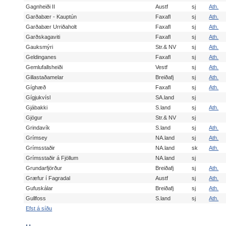
Gagnheiði II
Austf
sj
Ath.
Garðabær - Kauptún
Faxafl
sj
Ath.
Garðabær Urriðaholt
Faxafl
sj
Ath.
Garðskagaviti
Faxafl
sj
Ath.
Gauksmýri
Str.& NV
sj
Ath.
Geldinganes
Faxafl
sj
Ath.
Gemlufallsheiði
Vestf
sj
Ath.
Gillastaðamelar
Breiðafj
sj
Ath.
Gíghæð
Faxafl
sj
Ath.
Gígjukvísl
SA.land
sj
Gjábakki
S.land
sj
Ath.
Gjögur
Str.& NV
sj
Grindavík
S.land
sj
Ath.
Grímsey
NA.land
sj
Ath.
Grímsstaðir
NA.land
sk
Ath.
Grímsstaðir á Fjöllum
NA.land
sj
Grundarfjörður
Breiðafj
sj
Ath.
Græfur í Fagradal
Austf
sj
Ath.
Gufuskálar
Breiðafj
sj
Ath.
Gullfoss
S.land
sj
Ath.
Efst á síðu