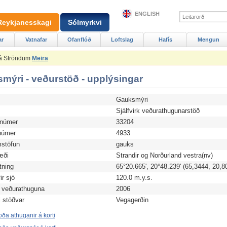
ENGLISH
Reykjanesskagi
Sólmyrkvi
ar
Vatnafar
Ofanflóð
Loftslag
Hafís
Mengun
 á Ströndum
Meira
mýri - veðurstöð - upplýsingar
Gauksmýri
d
Sjálfvirk veðurathugunarstöð
anúmer
33204
úmer
4933
stöfun
gauks
æði
Strandir og Norðurland vestra(nv)
tning
65°20.665', 20°48.239' (65,3444, 20,8
r sjó
120.0 m.y.s.
 veðurathuguna
2006
i stöðvar
Vegagerðin
ða athuganir á korti