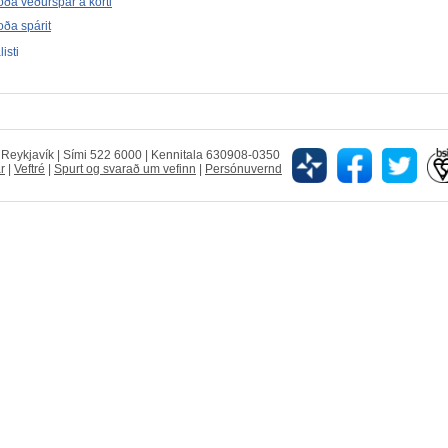
ða veðurspár á korti
ða spárit
isti
5 Reykjavík | Sími 522 6000 | Kennitala 630908-0350
r
|
Veftré
|
Spurt og svarað um vefinn
|
Persónuvernd