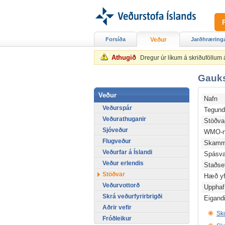
Forsíða
Veður
Jarðhræring
Athugið
Dregur úr líkum á skriðuföllum
Gauks
Veður
Nafn
Veðurspár
Tegun
Veðurathuganir
Stöðv
Sjóveður
WMO-n
Flugveður
Skamm
Veðurfar á Íslandi
Spásv
Veður erlendis
Staðse
Stöðvar
Hæð yfi
Veðurvottorð
Upphaf
Skrá veðurfyrirbrigði
Eigand
Aðrir vefir
Sko
Fróðleikur