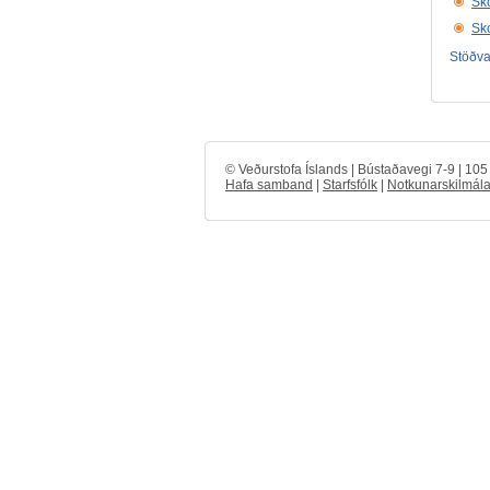
Sko
Sko
Stöðval
© Veðurstofa Íslands | Bústaðavegi 7-9 | 10
Hafa samband
|
Starfsfólk
|
Notkunarskilmála