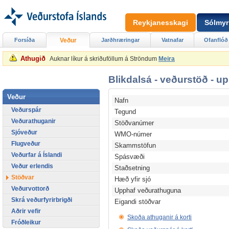
Reykjanesskagi
Sólmyr
Forsíða
Veður
Jarðhræringar
Vatnafar
Ofanflóð
Athugið
Auknar líkur á skriðuföllum á Ströndum
Meira
Blikdalsá - veðurstöð - u
Veður
Nafn
Veðurspár
Tegund
Veðurathuganir
Stöðvanúmer
Sjóveður
WMO-númer
Flugveður
Skammstöfun
Veðurfar á Íslandi
Spásvæði
Veður erlendis
Staðsetning
Stöðvar
Hæð yfir sjó
Veðurvottorð
Upphaf veðurathuguna
Skrá veðurfyrirbrigði
Eigandi stöðvar
Aðrir vefir
Skoða athuganir á korti
Fróðleikur