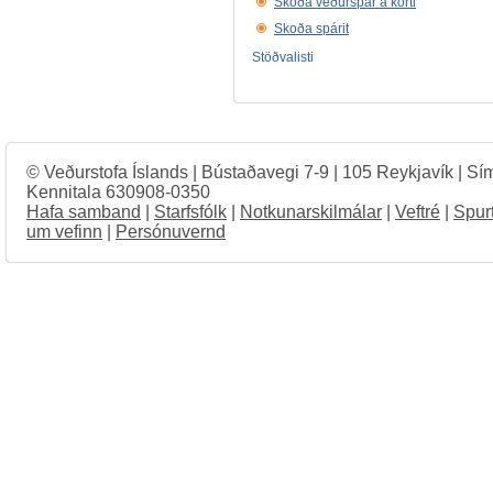
Skoða veðurspár á korti
Skoða spárit
Stöðvalisti
© Veðurstofa Íslands | Bústaðavegi 7-9 | 105 Reykjavík | Sí
Kennitala 630908-0350
Hafa samband
|
Starfsfólk
|
Notkunarskilmálar
|
Veftré
|
Spur
um vefinn
|
Persónuvernd