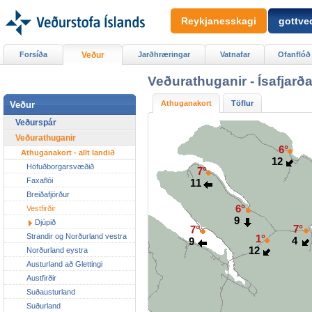
Reykjanesskagi
gottved
Forsíða
Veður
Jarðhræringar
Vatnafar
Ofanflóð
Veðurathuganir -
Ísafjarð
Athuganakort
Töflur
Veður
Veðurspár
Veðurathuganir
6°
Athuganakort - allt landið
12
Höfuðborgarsvæðið
7°
Faxaflói
11
Breiðafjörður
6°
Vestfirðir
9
Djúpið
7°
7°
Strandir og Norðurland vestra
1°
4
9
12
Norðurland eystra
Austurland að Glettingi
Austfirðir
Suðausturland
Suðurland