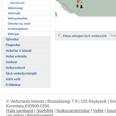
5°
Miðhálendið
8
Veðurtungl
Veðursjár
Vefmyndavélar
Úrkoma og snjór
Greiningarkort
Eldingar
Finna athugun fyrir veðurstöð
Sjóveður
Flugveður
Veðurfar á Íslandi
Veður erlendis
Stöðvar
Veðurvottorð
Skrá veðurfyrirbrigði
Aðrir vefir
Fróðleikur
© Veðurstofa Íslands | Bústaðavegi 7-9 | 105 Reykjavík | Sí
Kennitala 630908-0350
Hafa samband
|
Starfsfólk
|
Notkunarskilmálar
|
Veftré
|
Spur
um vefinn
|
Persónuvernd