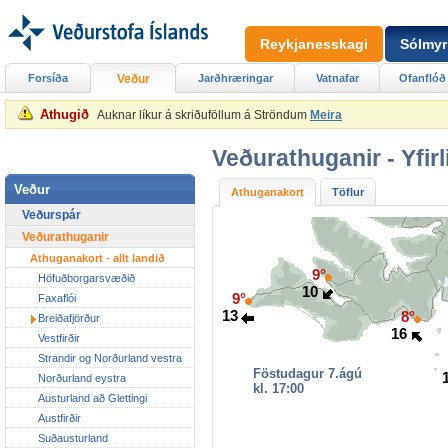
Reykjanesskagi
Sólmyr
Forsíða
Veður
Jarðhræringar
Vatnafar
Ofanflóð
Athugið
Auknar líkur á skriðuföllum á Ströndum
Meira
Veðurathuganir -
Yfir
Veður
Athuganakort
Töflur
Veðurspár
Veðurathuganir
Athuganakort - allt landið
9°
Höfuðborgarsvæðið
10
9°
Faxaflói
13
8°
Breiðafjörður
16
Vestfirðir
Strandir og Norðurland vestra
Föstudagur 7.ágú
Norðurland eystra
kl. 17:00
Austurland að Glettingi
Austfirðir
Suðausturland