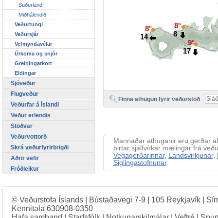
Suðurland
Miðhálendið
Veðurtungl
8°
8°
8
Veðursjár
14
9°
Vefmyndavélar
17
Úrkoma og snjór
Greiningarkort
Eldingar
Sjóveður
Flugveður
Finna athugun fyrir veðurstöð
Veðurfar á Íslandi
Veður erlendis
Stöðvar
Veðurvottorð
Mannaðar athuganir eru gerðar 
Skrá veðurfyrirbrigði
birtar sjálfvirkar mælingar frá v
Vegagerðarinnar
,
Landsvirkjunar
,
Aðrir vefir
Siglingastofnunar
.
Fróðleikur
© Veðurstofa Íslands | Bústaðavegi 7-9 | 105 Reykjavík | Sí
Kennitala 630908-0350
Hafa samband
|
Starfsfólk
|
Notkunarskilmálar
|
Veftré
|
Spur