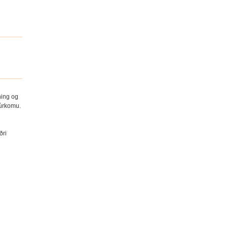
ning og
 úrkomu.
ðri