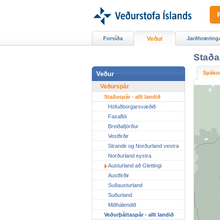
Forsíða
Veður
Jarðhræring
Staða
Spáko
Veður
Veðurspár
Staðaspár - allt landið
Höfuðborgarsvæðið
Faxaflói
Breiðafjörður
Vestfirðir
Strandir og Norðurland vestra
Norðurland eystra
Austurland að Glettingi
Austfirðir
Suðausturland
Suðurland
Miðhálendið
Veðurþáttaspár - allt landið