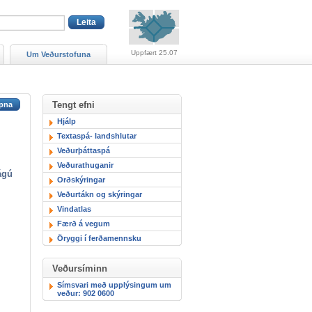
Viðvaranir (engin viðv
Uppfært 25.07
Um Veðurstofuna
Tengt efni
Hjálp
Textaspá- landshlutar
Veðurþáttaspá
Veðurathuganir
ágú
Orðskýringar
Veðurtákn og skýringar
Vindatlas
Færð á vegum
Öryggi í ferðamennsku
Veðursíminn
Símsvari með upplýsingum um
veður: 902 0600