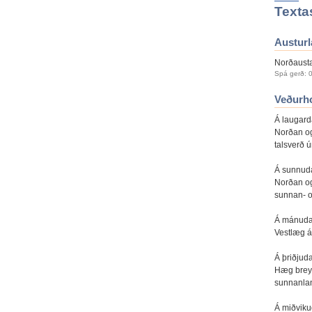
Textas
Austurl
Norðaustan
Spá gerð: 0
Veðurho
Á laugard
Norðan og
talsverð ú
Á sunnud
Norðan og 
sunnan- o
Á mánuda
Vestlæg át
Á þriðjud
Hæg breyti
sunnanlan
Á miðviku