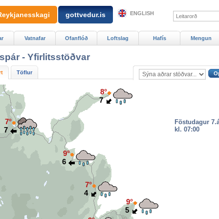
ENGLISH
Reykjanesskagi
gottvedur.is
ar
Vatnafar
Ofanflóð
Loftslag
Hafís
Mengun
spár -
Yfirlitsstöðvar
rt
Töflur
8°
7
7°
Föstudagur 7.
7
kl. 07:00
9°
6
7°
4
9°
5