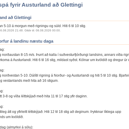
pá fyrir Austurland að Glettingi
and að Glettingi
 5-10 á morgun með rigningu og súld. Hiti 6 til 10 stig.
6.08.2026 21:48. Gildir til: 08.08.2026 00:00.
rfur á landinu næstu daga
ag:
 norðaustan 8-15 m/s. Þurrt að kalla í suðvesturfjórðungi landsins, annars víða rig
rkoma á Austurlandi. Hiti 6 til 16 stig, mildast syðst. Kólnar um kvöldið og dregur úr
ag:
norðvestan 5-10. Dálítil rigning á Norður- og Austurlandi og hiti 5 til 10 stig. Bjartvi
g vestanlands með hita að 16 stigum.
g:
t 3-8 og víða léttskýjað með hita 11 til 17 stig yfir daginn.
ag:
leg átt og yfirleitt léttskýjað. Hiti 12 til 18 stig að deginum. Þykknar líklega upp
ds um kvöldið.
dag (almyrkvi á sólu):