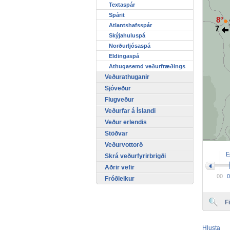
Textaspár
Spárit
8°
Atlantshafsspár
7
Skýjahuluspá
Norðurljósaspá
Eldingaspá
Athugasemd veðurfræðings
Veðurathuganir
Sjóveður
Flugveður
Veðurfar á Íslandi
Veður erlendis
Stöðvar
Veðurvottorð
>
F
Skrá veðurfyrirbrigði
Aðrir vefir
00
0
Fróðleikur
F
Hlusta