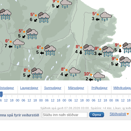
9°
5
5°
5°
3
6
5°
5
6°
9°
7
8°
6°
9°
5
4
5
3
9°
5
8°
8°
10°
4
5
2
östudagur
Laugardagur
Sunnudagur
Mánudagur
Þriðjudagur
Miðvikudagu
6
12
18
00
06
12
18
00
06
12
18
00
06
12
18
00
06
12
18
00
06
12
18
Sjálfvirk spá gerð 07.08.2026 03:00. Spátími: +4 klst. Líkan: ig leiðré
Stöðvalisti
inna spá fyrir veðurstöð