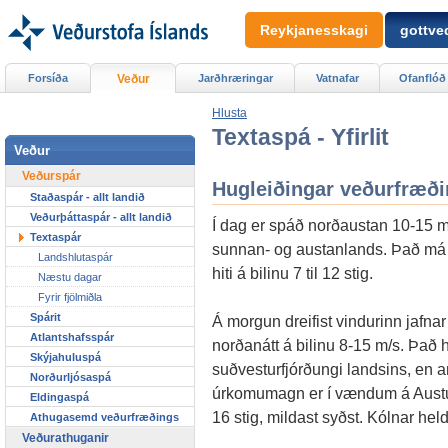
Reykjanesskagi
gottved
Forsíða
Veður
Jarðhræringar
Vatnafar
Ofanflóð
Hlusta
Textaspá - Yfirlit
Veður
Veðurspár
Hugleiðingar veðurfræð
Staðaspár - allt landið
Veðurþáttaspár - allt landið
Í dag er spáð norðaustan 10-15 m
Textaspár
sunnan- og austanlands. Það má b
Landshlutaspár
hiti á bilinu 7 til 12 stig.
Næstu dagar
Fyrir fjölmiðla
Spárit
Á morgun dreifist vindurinn jafnar 
Atlantshafsspár
norðanátt á bilinu 8-15 m/s. Það 
Skýjahuluspá
suðvesturfjórðungi landsins, en a
Norðurljósaspá
úrkomumagn er í vændum á Austurla
Eldingaspá
16 stig, mildast syðst. Kólnar he
Athugasemd veðurfræðings
Veðurathuganir