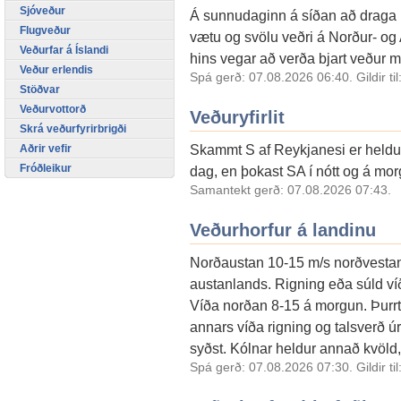
Sjóveður
Á sunnudaginn á síðan að draga úr
Flugveður
vætu og svölu veðri á Norður- og
Veðurfar á Íslandi
hins vegar að verða bjart veður m
Veður erlendis
Spá gerð: 07.08.2026 06:40. Gildir ti
Stöðvar
Veðurvottorð
Veðuryfirlit
Skrá veðurfyrirbrigði
Skammt S af Reykjanesi er heldur
Aðrir vefir
Fróðleikur
dag, en þokast SA í nótt og á mo
Samantekt gerð: 07.08.2026 07:43.
Veðurhorfur á landinu
Norðaustan 10-15 m/s norðvestant
austanlands. Rigning eða súld víða
Víða norðan 8-15 á morgun. Þurrt 
annars víða rigning og talsverð úrk
syðst. Kólnar heldur annað kvöld
Spá gerð: 07.08.2026 07:30. Gildir ti