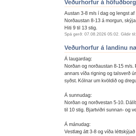
Veðurhorfur á höfuðbor
Austan 3-8 m/s í dag og lengst af 
Norðaustan 8-13 á morgun, skýjað 
Hiti 9 til 13 stig.
Spá gerð: 07.08.2026 05:02. Gildir ti
Veðurhorfur á landinu n
Á laugardag:
Norðan og norðaustan 8-15 m/s. Þu
annars víða rigning og talsverð úrk
syðst. Kólnar um kvöldið og dreg
Á sunnudag:
Norðan og norðvestan 5-10. Dálítil
til 10 stig. Bjartviðri sunnan- og
Á mánudag:
Vestlæg átt 3-8 og víða léttskýjað 