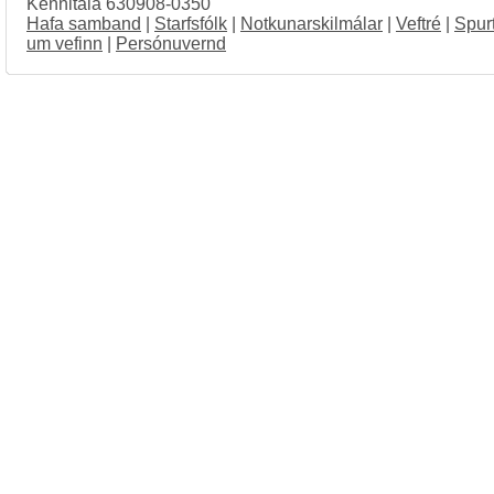
Kennitala 630908-0350
Hafa samband
|
Starfsfólk
|
Notkunarskilmálar
|
Veftré
|
Spur
um vefinn
|
Persónuvernd