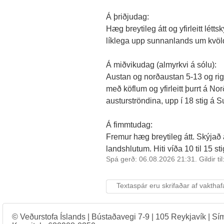
Á þriðjudag:
Hæg breytileg átt og yfirleitt létt
líklega upp sunnanlands um kvöl
Á miðvikudag (almyrkvi á sólu):
Austan og norðaustan 5-13 og ri
með köflum og yfirleitt þurrt á Nor
austurströndina, upp í 18 stig á S
Á fimmtudag:
Fremur hæg breytileg átt. Skýjað a
landshlutum. Hiti víða 10 til 15 sti
Spá gerð: 06.08.2026 21:31. Gildir ti
Textaspár eru skrifaðar af vakthaf
© Veðurstofa Íslands | Bústaðavegi 7-9 | 105 Reykjavík | Sí