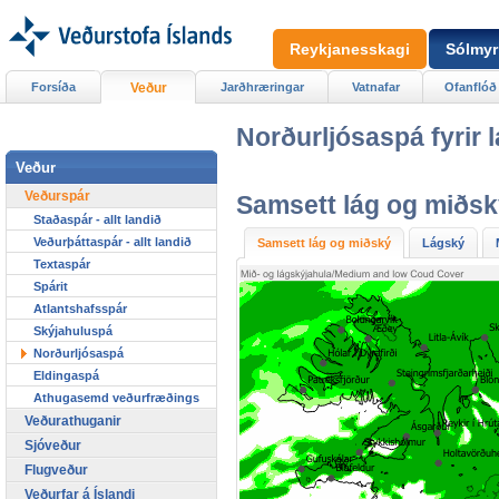
Reykjanesskagi
Sólmyr
Forsíða
Veður
Jarðhræringar
Vatnafar
Ofanflóð
Norðurljósaspá fyrir
Veður
Veðurspár
Samsett lág og miðsk
Staðaspár - allt landið
Veðurþáttaspár - allt landið
Samsett lág og miðský
Lágský
Textaspár
Spárit
Atlantshafsspár
Skýjahuluspá
Norðurljósaspá
Eldingaspá
Athugasemd veðurfræðings
Veðurathuganir
Sjóveður
Flugveður
Veðurfar á Íslandi