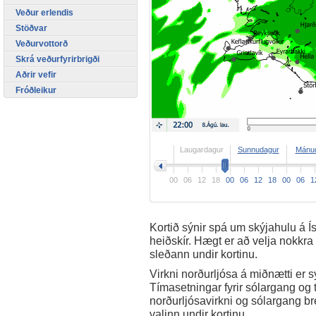
Veður erlendis
Stöðvar
Veðurvottorð
Skrá veðurfyrirbrigði
Aðrir vefir
Fróðleikur
>
Laugardagur
Sunnudagur
Mánu
00
06
12
18
00
06
12
18
00
06
1
Kortið sýnir spá um skýjahulu á Í
heiðskír. Hægt er að velja nokkra
sleðann undir kortinu.
Virkni norðurljósa á miðnætti er sýn
Tímasetningar fyrir sólargang og
norðurljósavirkni og sólargang b
valinn undir kortinu.