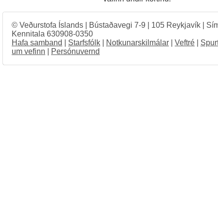
© Veðurstofa Íslands | Bústaðavegi 7-9 | 105 Reykjavík | Sí
Kennitala 630908-0350
Hafa samband
|
Starfsfólk
|
Notkunarskilmálar
|
Veftré
|
Spur
um vefinn
|
Persónuvernd