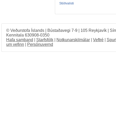
Stöðvalisti
© Veðurstofa Íslands | Bústaðavegi 7-9 | 105 Reykjavík | Sí
Kennitala 630908-0350
Hafa samband
|
Starfsfólk
|
Notkunarskilmálar
|
Veftré
|
Spur
um vefinn
|
Persónuvernd