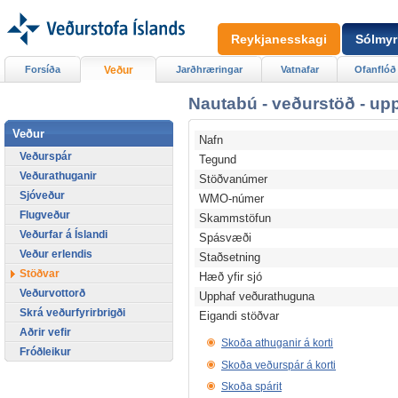
Reykjanesskagi
Sólmyr
Forsíða
Veður
Jarðhræringar
Vatnafar
Ofanflóð
Nautabú - veðurstöð - up
Veður
Nafn
Veðurspár
Tegund
Veðurathuganir
Stöðvanúmer
Sjóveður
WMO-númer
Flugveður
Skammstöfun
Veðurfar á Íslandi
Spásvæði
Veður erlendis
Staðsetning
Stöðvar
Hæð yfir sjó
Veðurvottorð
Upphaf veðurathuguna
Skrá veðurfyrirbrigði
Eigandi stöðvar
Aðrir vefir
Skoða athuganir á korti
Fróðleikur
Skoða veðurspár á korti
Skoða spárit