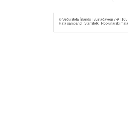
© Veðurstofa Íslands | Bústaðavegi 7-9 | 10
Hafa samband
|
Starfsfólk
|
Notkunarskilmála