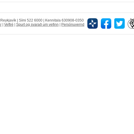
5 Reykjavík | Sími 522 6000 | Kennitala 630908-0350
r
|
Veftré
|
Spurt og svarað um vefinn
|
Persónuvernd