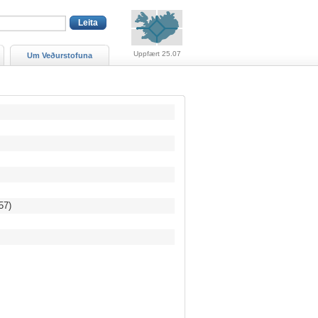
Viðvaranir (engin viðv
Uppfært 25.07
Um Veðurstofuna
57)