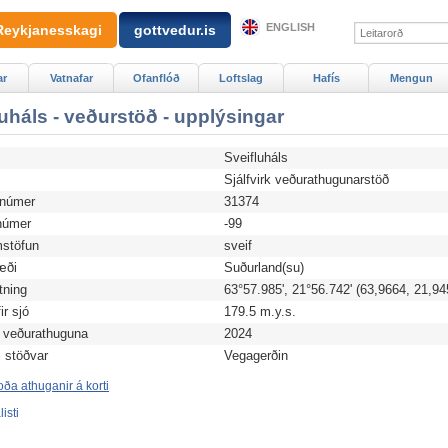
ENGLISH
Reykjanesskagi
gottvedur.is
ar
Vatnafar
Ofanflóð
Loftslag
Hafís
Mengun
luháls - veðurstöð - upplýsingar
Sveifluháls
d
Sjálfvirk veðurathugunarstöð
anúmer
31374
úmer
-99
stöfun
sveif
æði
Suðurland(su)
tning
63°57.985', 21°56.742' (63,9664, 21,94
r sjó
179.5 m.y.s.
 veðurathuguna
2024
i stöðvar
Vegagerðin
ða athuganir á korti
isti