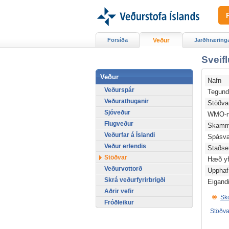
Forsíða
Veður
Jarðhræring
Sveif
Veður
Nafn
Veðurspár
Tegun
Veðurathuganir
Stöðv
Sjóveður
WMO-n
Flugveður
Skamm
Veðurfar á Íslandi
Spásv
Veður erlendis
Staðse
Stöðvar
Hæð yfi
Veðurvottorð
Upphaf
Skrá veðurfyrirbrigði
Eigand
Aðrir vefir
Sko
Fróðleikur
Stöðval