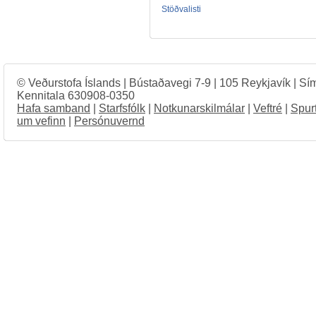
Stöðvalisti
© Veðurstofa Íslands | Bústaðavegi 7-9 | 105 Reykjavík | Sí
Kennitala 630908-0350
Hafa samband
|
Starfsfólk
|
Notkunarskilmálar
|
Veftré
|
Spur
um vefinn
|
Persónuvernd