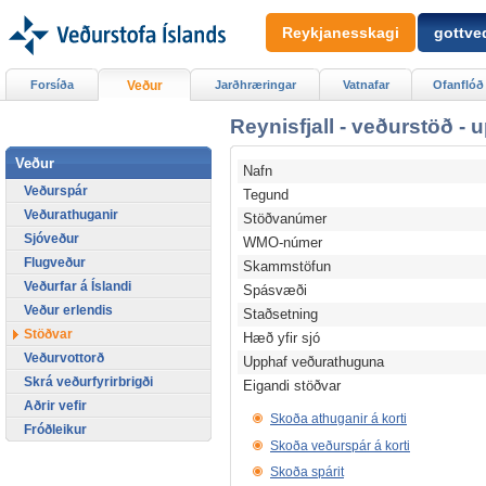
Reykjanesskagi
gottved
Forsíða
Veður
Jarðhræringar
Vatnafar
Ofanflóð
Reynisfjall - veðurstöð - 
Veður
Nafn
Veðurspár
Tegund
Veðurathuganir
Stöðvanúmer
Sjóveður
WMO-númer
Flugveður
Skammstöfun
Veðurfar á Íslandi
Spásvæði
Veður erlendis
Staðsetning
Stöðvar
Hæð yfir sjó
Veðurvottorð
Upphaf veðurathuguna
Skrá veðurfyrirbrigði
Eigandi stöðvar
Aðrir vefir
Skoða athuganir á korti
Fróðleikur
Skoða veðurspár á korti
Skoða spárit