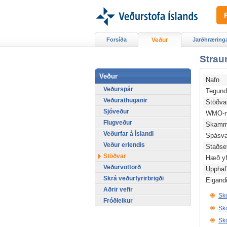
Forsíða
Veður
Jarðhræring
Strau
Veður
Nafn
Veðurspár
Tegun
Veðurathuganir
Stöðv
Sjóveður
WMO-n
Flugveður
Skamm
Veðurfar á Íslandi
Spásv
Veður erlendis
Staðse
Stöðvar
Hæð yfi
Veðurvottorð
Upphaf
Skrá veðurfyrirbrigði
Eigand
Aðrir vefir
Sko
Fróðleikur
Sko
Sko