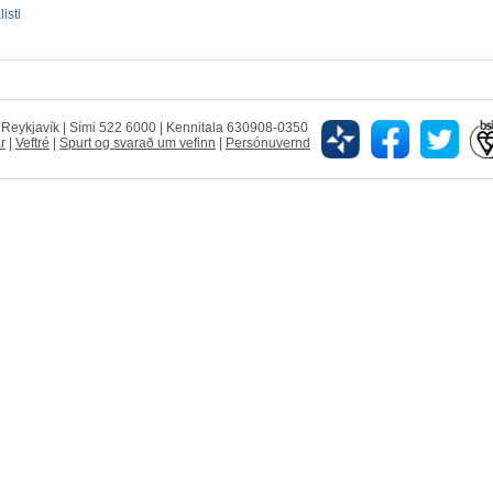
isti
5 Reykjavík | Sími 522 6000 | Kennitala 630908-0350
r
|
Veftré
|
Spurt og svarað um vefinn
|
Persónuvernd