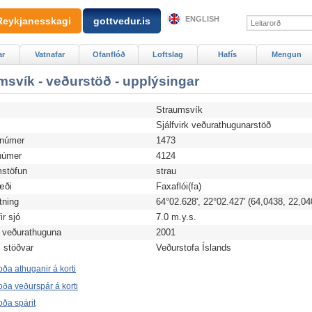
ENGLISH
Reykjanesskagi
gottvedur.is
ar
Vatnafar
Ofanflóð
Loftslag
Hafís
Mengun
msvík - veðurstöð - upplýsingar
Straumsvík
d
Sjálfvirk veðurathugunarstöð
anúmer
1473
úmer
4124
stöfun
strau
æði
Faxaflói(fa)
tning
64°02.628', 22°02.427' (64,0438, 22,04
r sjó
7.0 m.y.s.
 veðurathuguna
2001
i stöðvar
Veðurstofa Íslands
ða athuganir á korti
ða veðurspár á korti
ða spárit