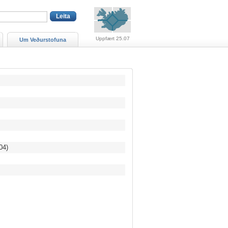
Viðvaranir (engin viðv
Uppfært 25.07
Um Veðurstofuna
04)