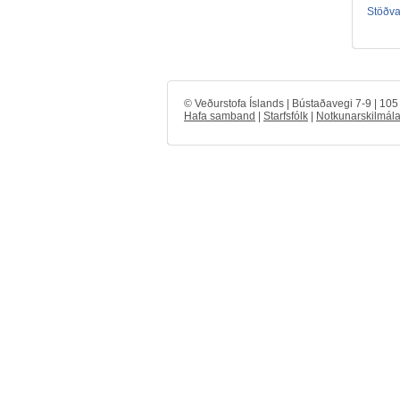
Stöðval
© Veðurstofa Íslands | Bústaðavegi 7-9 | 10
Hafa samband
|
Starfsfólk
|
Notkunarskilmála