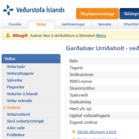
Reykjanesskagi
Sólmyr
Forsíða
Veður
Jarðhræringar
Vatnafar
Ofanflóð
Athugið
Auknar líkur á skriðuföllum á Ströndum
Meira
Garðabær Urriðaholt - veð
Veður
Nafn
Veðurspár
Tegund
Veðurathuganir
Stöðvanúmer
Sjóveður
WMO-númer
Flugveður
Skammstöfun
Veðurfar á Íslandi
Spásvæði
Veður erlendis
Staðsetning
Stöðvar
Hæð yfir sjó
Veðurvottorð
Upphaf veðurathuguna
Skrá veðurfyrirbrigði
Eigandi stöðvar
Aðrir vefir
Skoða athuganir á korti
Fróðleikur