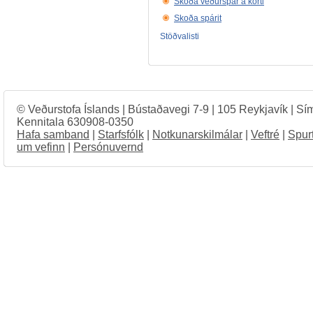
Skoða veðurspár á korti
Skoða spárit
Stöðvalisti
© Veðurstofa Íslands | Bústaðavegi 7-9 | 105 Reykjavík | Sí
Kennitala 630908-0350
Hafa samband
|
Starfsfólk
|
Notkunarskilmálar
|
Veftré
|
Spur
um vefinn
|
Persónuvernd