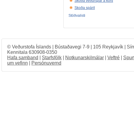
Skoða veðurspár á korti
Skoða spárit
Stöðvalisti
© Veðurstofa Íslands | Bústaðavegi 7-9 | 105 Reykjavík | Sí
Kennitala 630908-0350
Hafa samband
|
Starfsfólk
|
Notkunarskilmálar
|
Veftré
|
Spur
um vefinn
|
Persónuvernd