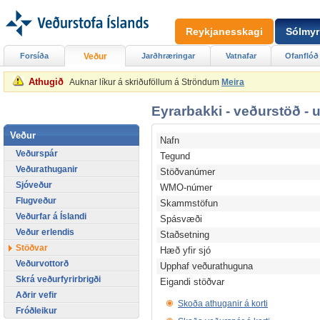
Reykjanesskagi
Sólmyr
Forsíða
Veður
Jarðhræringar
Vatnafar
Ofanflóð
Athugið
Auknar líkur á skriðuföllum á Ströndum
Meira
Eyrarbakki - veðurstöð - 
Veður
Nafn
Veðurspár
Tegund
Veðurathuganir
Stöðvanúmer
Sjóveður
WMO-númer
Flugveður
Skammstöfun
Veðurfar á Íslandi
Spásvæði
Veður erlendis
Staðsetning
Stöðvar
Hæð yfir sjó
Veðurvottorð
Upphaf veðurathuguna
Skrá veðurfyrirbrigði
Eigandi stöðvar
Aðrir vefir
Skoða athuganir á korti
Fróðleikur