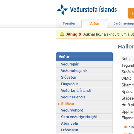
Forsíða
Veður
Jarðhræring
Athugið
Auknar líkur á skriðuföllum á 
Hallo
Veður
Nafn
Veðurspár
Tegun
Veðurathuganir
Stöðv
Sjóveður
WMO-n
Flugveður
Skamm
Veðurfar á Íslandi
Spásv
Veður erlendis
Staðse
Stöðvar
Hæð yfi
Veðurvottorð
Upphaf
Skrá veðurfyrirbrigði
Eigand
Aðrir vefir
Sko
Fróðleikur