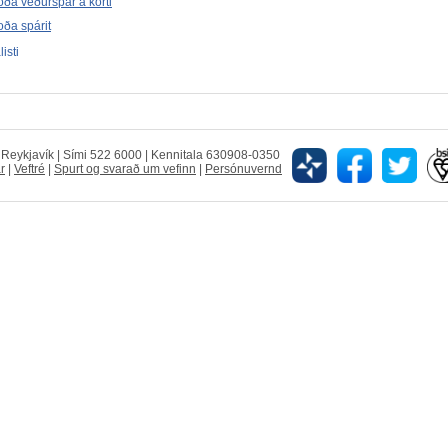
ða veðurspár á korti
ða spárit
isti
5 Reykjavík | Sími 522 6000 | Kennitala 630908-0350
r
|
Veftré
|
Spurt og svarað um vefinn
|
Persónuvernd