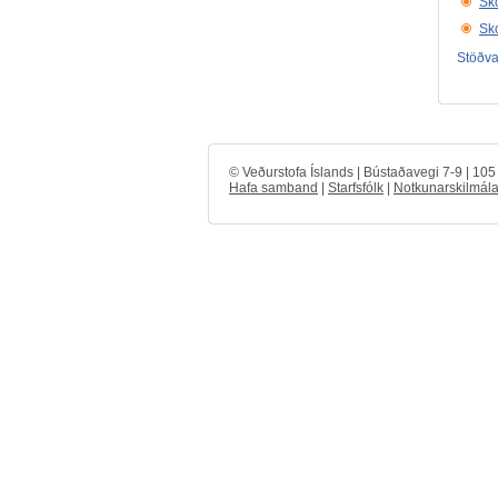
Sko
Sko
Stöðval
© Veðurstofa Íslands | Bústaðavegi 7-9 | 10
Hafa samband
|
Starfsfólk
|
Notkunarskilmála