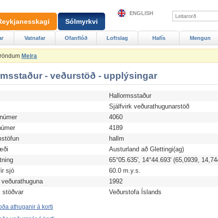
ENGLISH
Reykjanesskagi
Sólmyrkvi
ar
Vatnafar
Ofanflóð
Loftslag
Hafís
Mengun
Ströndum
Meira
rmsstaður - veðurstöð - upplýsingar
Hallormsstaður
d
Sjálfvirk veðurathugunarstöð
anúmer
4060
úmer
4189
stöfun
hallm
æði
Austurland að Glettingi(ag)
tning
65°05.635', 14°44.693' (65,0939, 14,74
r sjó
60.0 m.y.s.
 veðurathuguna
1992
i stöðvar
Veðurstofa Íslands
ða athuganir á korti