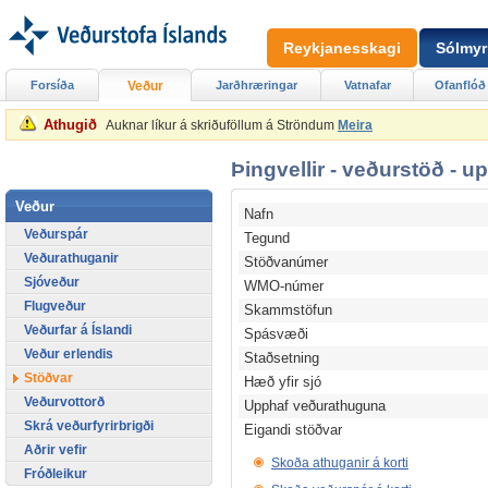
Reykjanesskagi
Sólmyr
Forsíða
Veður
Jarðhræringar
Vatnafar
Ofanflóð
Athugið
Auknar líkur á skriðuföllum á Ströndum
Meira
Þingvellir - veðurstöð - u
Veður
Nafn
Veðurspár
Tegund
Veðurathuganir
Stöðvanúmer
Sjóveður
WMO-númer
Flugveður
Skammstöfun
Veðurfar á Íslandi
Spásvæði
Veður erlendis
Staðsetning
Stöðvar
Hæð yfir sjó
Veðurvottorð
Upphaf veðurathuguna
Skrá veðurfyrirbrigði
Eigandi stöðvar
Aðrir vefir
Skoða athuganir á korti
Fróðleikur