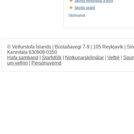
Skoða veðurspár á korti
Skoða spárit
Stöðvalisti
© Veðurstofa Íslands | Bústaðavegi 7-9 | 105 Reykjavík | Sí
Kennitala 630908-0350
Hafa samband
|
Starfsfólk
|
Notkunarskilmálar
|
Veftré
|
Spur
um vefinn
|
Persónuvernd