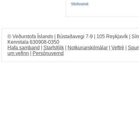
Stöðvalisti
© Veðurstofa Íslands | Bústaðavegi 7-9 | 105 Reykjavík | Sí
Kennitala 630908-0350
Hafa samband
|
Starfsfólk
|
Notkunarskilmálar
|
Veftré
|
Spur
um vefinn
|
Persónuvernd