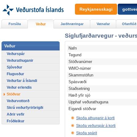
Reykjanesskagi
gottved
Forsíða
Veður
Jarðhræringar
Vatnafar
Ofanflóð
Siglufjarðarvegur - veður
Veður
Nafn
Veðurspár
Tegund
Veðurathuganir
Stöðvanúmer
Sjóveður
WMO-númer
Flugveður
Skammstöfun
Veðurfar á Íslandi
Spásvæði
Veður erlendis
Staðsetning
Stöðvar
Hæð yfir sjó
Veðurvottorð
Upphaf veðurathuguna
Skrá veðurfyrirbrigði
Eigandi stöðvar
Aðrir vefir
Skoða athuganir á korti
Fróðleikur
Skoða veðurspár á korti
Skoða spárit