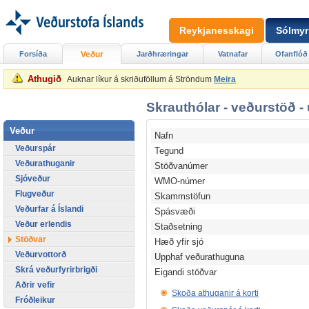
Reykjanesskagi
Sólmyr
Forsíða
Veður
Jarðhræringar
Vatnafar
Ofanflóð
Athugið
Auknar líkur á skriðuföllum á Ströndum
Meira
Skrauthólar - veðurstöð -
Veður
Nafn
Veðurspár
Tegund
Veðurathuganir
Stöðvanúmer
Sjóveður
WMO-númer
Flugveður
Skammstöfun
Veðurfar á Íslandi
Spásvæði
Veður erlendis
Staðsetning
Stöðvar
Hæð yfir sjó
Veðurvottorð
Upphaf veðurathuguna
Skrá veðurfyrirbrigði
Eigandi stöðvar
Aðrir vefir
Skoða athuganir á korti
Fróðleikur