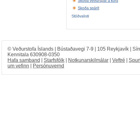
Skoða veðurspár á korti
Skoða spárit
Stöðvalisti
© Veðurstofa Íslands | Bústaðavegi 7-9 | 105 Reykjavík | Sí
Kennitala 630908-0350
Hafa samband
|
Starfsfólk
|
Notkunarskilmálar
|
Veftré
|
Spur
um vefinn
|
Persónuvernd