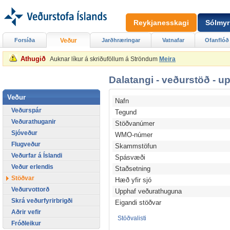
Reykjanesskagi
Sólmyr
Forsíða
Veður
Jarðhræringar
Vatnafar
Ofanflóð
Athugið
Auknar líkur á skriðuföllum á Ströndum
Meira
Dalatangi - veðurstöð - u
Veður
Nafn
Veðurspár
Tegund
Veðurathuganir
Stöðvanúmer
Sjóveður
WMO-númer
Flugveður
Skammstöfun
Veðurfar á Íslandi
Spásvæði
Veður erlendis
Staðsetning
Stöðvar
Hæð yfir sjó
Veðurvottorð
Upphaf veðurathuguna
Skrá veðurfyrirbrigði
Eigandi stöðvar
Aðrir vefir
Stöðvalisti
Fróðleikur