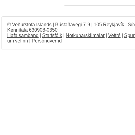
© Veðurstofa Íslands | Bústaðavegi 7-9 | 105 Reykjavík | Sí
Kennitala 630908-0350
Hafa samband
|
Starfsfólk
|
Notkunarskilmálar
|
Veftré
|
Spur
um vefinn
|
Persónuvernd