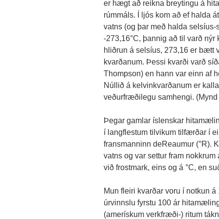
er hægt að reikna breytingu á hit
rúmmáls. Í ljós kom að ef halda á
vatns (og þar með halda selsíus-st
-273,16°C, þannig að til varð nýr
hliðrun á selsíus, 273,16 er bætt vi
kvarðanum. Þessi kvarði varð síð
Thompson) en hann var einn af hel
Núllið á kelvinkvarðanum er kalla
veðurfræðilegu samhengi. (Mynd 
Þegar gamlar íslenskar hitamæling
í langflestum tilvikum tilfærðar í
fransmanninn deReaumur (°R). Kv
vatns og var settur fram nokkrum
við frostmark, eins og á °C, en s
Mun fleiri kvarðar voru í notkun á 
úrvinnslu fyrstu 100 ár hitamælin
(amerískum verkfræði-) ritum ták