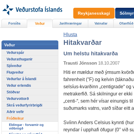
Reykjanesskagi
Sólmyr
Forsíða
Veður
Jarðhræringar
Vatnafar
Ofanflóð
Hlusta
Hitakvarðar
Veður
Veðurspár
Um helstu hitakvarða
Veðurathuganir
Trausti Jónsson
18.10.2007
Sjóveður
Hiti er mældur með ýmsum kvörðum.
Flugveður
fahrenheit (°F) og kelvin (táknað
Veðurfar á Íslandi
Veður erlendis
selsíus-kvarðinn „centigrade“ og vir
Stöðvar
metrakerfið. Sá skilningur er ekki r
Veðurvottorð
„centi-“, sem hér vísar einungis t
Skrá veðurfyrirbrigði
suðumarks vatns, varð síðar eitt 
Aðrir vefir
Fróðleikur
Svíinn Anders Celsius kynnti (hu
Eldingar - forvarnir og
viðbrögð
reyndar í upphafi öfugur (0° við s