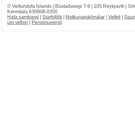
© Veðurstofa Íslands | Bústaðavegi 7-9 | 105 Reykjavík | Sí
Kennitala 630908-0350
Hafa samband
|
Starfsfólk
|
Notkunarskilmálar
|
Veftré
|
Spur
um vefinn
|
Persónuvernd