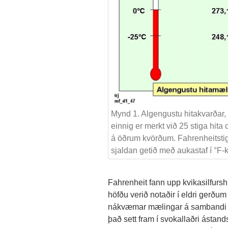
Mynd 1. Algengustu hitakvarðar,
einnig er merkt við 25 stiga hita
á öðrum kvörðum. Fahrenheitstigi
sjaldan getið með aukastaf í °F-
Fahrenheit fann upp kvikasilfursh
höfðu verið notaðir í eldri gerðum
nákvæmar mælingar á sambandi þr
það sett fram í svokallaðri ástand