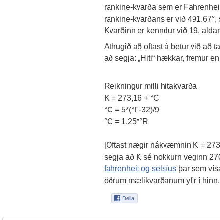
rankine-kvarða sem er Fahrenhei
rankine-kvarðans er við 491.67°, 
Kvarðinn er kenndur við 19. aldar
Athugið að oftast á betur við að ta
að segja: „Hiti“ hækkar, fremur en
Reikningur milli hitakvarða
K = 273,16 + °C
°C = 5*(°F-32)/9
°C = 1,25*°R
[Oftast nægir nákvæmnin K = 273 +
segja að K sé nokkurn veginn 270 
fahrenheit og selsíus
þar sem vísa
öðrum mælikvarðanum yfir í hinn.