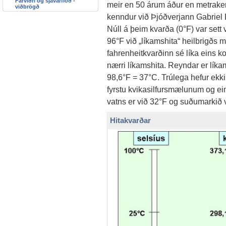
Fárviðri og sjávarflóð -
meir en 50 árum áður en metrakerfi
viðbrögð
kenndur við Þjóðverjann Gabriel D
Núll á þeim kvarða (0°F) var sett 
96°F við „líkamshita“ heilbrigð
fahrenheitkvarðinn sé líka eins 
nærri líkamshita. Reyndar er líkams
98,6°F = 37°C. Trúlega hefur ekki
fyrstu kvikasilfursmælunum og ein
vatns er við 32°F og suðumarkið 
Hitakvarðar