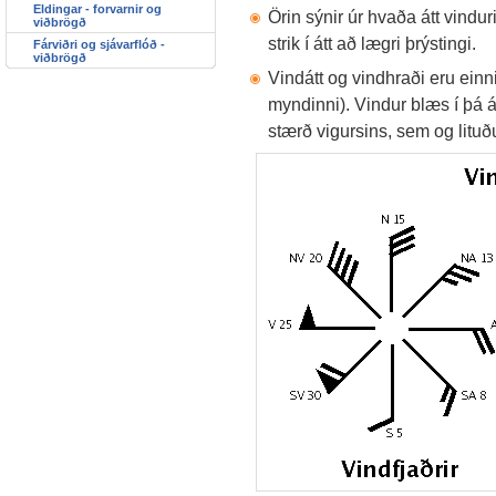
Eldingar - forvarnir og
Örin sýnir úr hvaða átt vind
viðbrögð
strik í átt að lægri þrýstingi.
Fárviðri og sjávarflóð -
viðbrögð
Vindátt og vindhraði eru einn
myndinni). Vindur blæs í þá á
stærð vigursins, sem og lituð