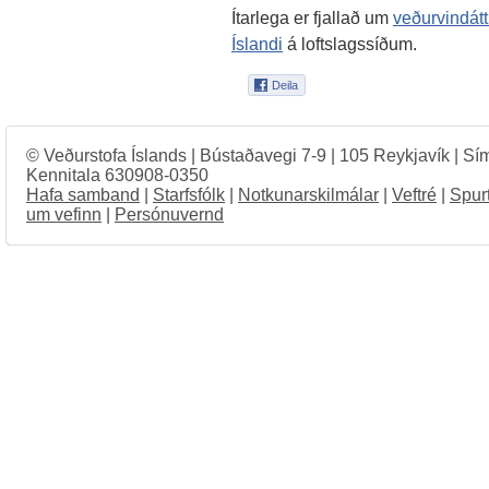
Ítarlega er fjallað um
veðurvindátt
Íslandi
á loftslagssíðum.
© Veðurstofa Íslands | Bústaðavegi 7-9 | 105 Reykjavík | Sí
Kennitala 630908-0350
Hafa samband
|
Starfsfólk
|
Notkunarskilmálar
|
Veftré
|
Spur
um vefinn
|
Persónuvernd