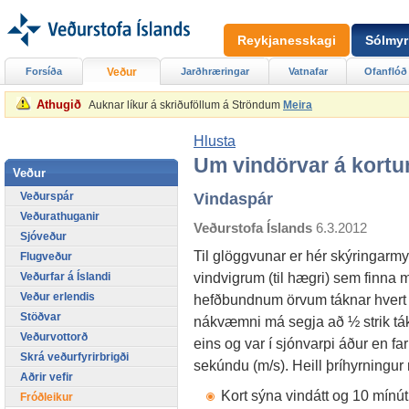
Reykjanesskagi
Sólmyr
Forsíða
Veður
Jarðhræringar
Vatnafar
Ofanflóð
Athugið
Auknar líkur á skriðuföllum á Ströndum
Meira
Hlusta
Um vindörvar á kort
Veður
Veðurspár
Vindaspár
Veðurathuganir
Veðurstofa Íslands
6.3.2012
Sjóveður
Til glöggvunar er hér skýringarmy
Flugveður
vindvigrum (til hægri) sem finna 
Veðurfar á Íslandi
Veður erlendis
hefðbundnum örvum táknar hvert ½
Stöðvar
nákvæmni má segja að ½ strik tákni
Veðurvottorð
eins og var í sjónvarpi áður en fa
Skrá veðurfyrirbrigði
sekúndu (m/s). Heill þríhyrningur
Aðrir vefir
Kort sýna vindátt og 10 mínú
Fróðleikur