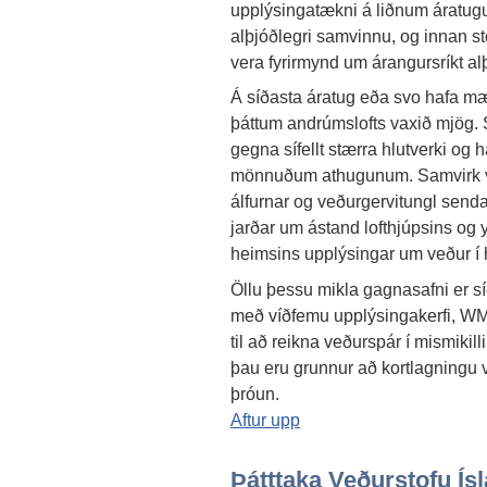
upplýsingatækni á liðnum áratugu
alþjóðlegri samvinnu, og innan 
vera fyrirmynd um árangursríkt al
Á síðasta áratug eða svo hafa mæ
þáttum andrúmslofts vaxið mjög. S
gegna sífellt stærra hlutverki og h
mönnuðum athugunum. Samvirk veð
álfurnar og veðurgervitungl senda
jarðar um ástand lofthjúpsins og yf
heimsins upplýsingar um veður í 
Öllu þessu mikla gagnasafni er s
með víðfemu upplýsingakerfi, WM
til að reikna veðurspár í mismikil
þau eru grunnur að kortlagningu v
þróun.
Aftur upp
Þátttaka Veðurstofu Ís