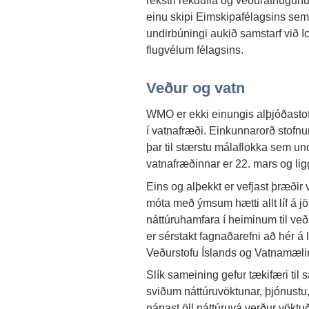
rekstri rekdufla og veðurathugun
einu skipi Eimskipafélagsins sem s
undirbúningi aukið samstarf við I
flugvélum félagsins.
Veður og vatn
WMO er ekki einungis alþjóðastof
í vatnafræði. Einkunnarorð stofnun
þar til stærstu málaflokka sem un
vatnafræðinnar er 22. mars og li
Eins og alþekkt er vefjast þræðir
móta með ýmsum hætti allt líf á j
náttúruhamfara í heiminum til veð
er sérstakt fagnaðarefni að hér á
Veðurstofu Íslands og Vatnamæli
Slík sameining gefur tækifæri til
sviðum náttúruvöktunar, þjónustu,
nánast öll náttúruvá verður vöktuð