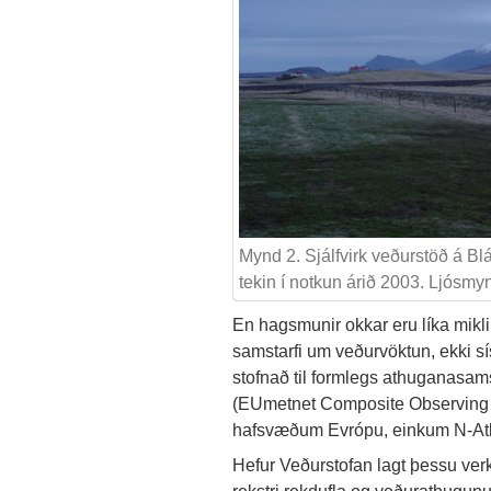
Mynd 2. Sjálfvirk veðurstöð á Bl
tekin í notkun árið 2003. Ljósmy
En hagsmunir okkar eru líka miklir 
samstarfi um veðurvöktun, ekki sí
stofnað til formlegs athuganasa
(EUmetnet Composite Observing 
hafsvæðum Evrópu, einkum N-Atl
Hefur Veðurstofan lagt þessu verk