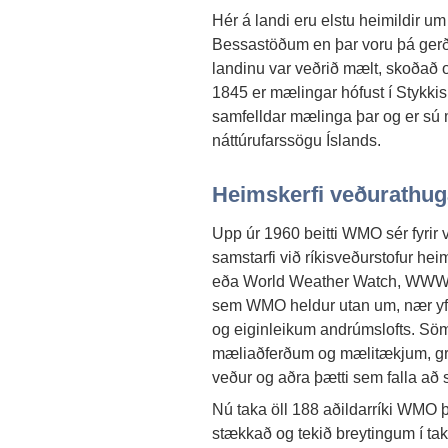
Hér á landi eru elstu heimildir u
Bessastöðum en þar voru þá gerða
landinu var veðrið mælt, skoðað o
1845 er mælingar hófust í Stykki
samfelldar mælinga þar og er sú
náttúrufarssögu Íslands.
Heimskerfi veðurathu
Upp úr 1960 beitti WMO sér fyrir ve
samstarfi við ríkisveðurstofur h
eða World Weather Watch, WWW. 
sem WMO heldur utan um, nær yfi
og eiginleikum andrúmslofts. Sömu
mæliaðferðum og mælitækjum, gre
veður og aðra þætti sem falla að 
Nú taka öll 188 aðildarríki WMO þ
stækkað og tekið breytingum í takt