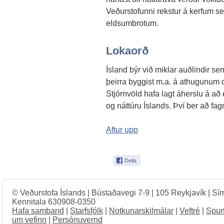
Veðurstofunni rekstur á kerfum s
eldsumbrotum.
Lokaorð
Ísland býr við miklar auðlindir se
þeirra byggist m.a. á athugunum
Stjórnvöld hafa lagt áherslu á a
og náttúru Íslands. Því ber að fa
Aftur upp
© Veðurstofa Íslands | Bústaðavegi 7-9 | 105 Reykjavík | Sí
Kennitala 630908-0350
Hafa samband
|
Starfsfólk
|
Notkunarskilmálar
|
Veftré
|
Spur
um vefinn
|
Persónuvernd