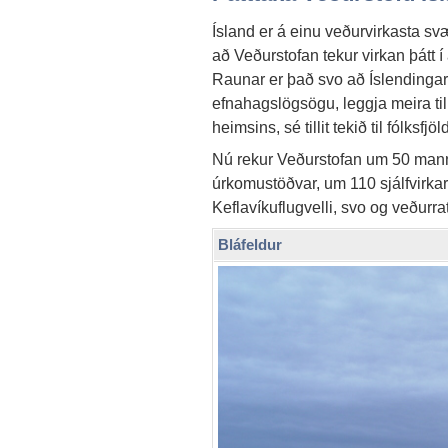
Ísland er á einu veðurvirkasta sv
að Veðurstofan tekur virkan þátt 
Raunar er það svo að Íslendingar,
efnahagslögsögu, leggja meira ti
heimsins, sé tillit tekið til fólksfjöl
Nú rekur Veðurstofan um 50 man
úrkomustöðvar, um 110 sjálfvirkar
Keflavíkuflugvelli, svo og veðurr
Bláfeldur