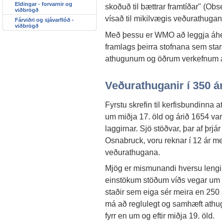
Eldingar - forvarnir og
skoðuð til bættrar framtíðar" (Obse
viðbrögð
vísað til mikilvægis veðurathuga
Fárviðri og sjávarflóð -
viðbrögð
Með þessu er WMO að leggja áhers
framlags þeirra stofnana sem sta
athugunum og öðrum verkefnum á
Veðurathuganir í 350 á
Fyrstu skrefin til kerfisbundinna
um miðja 17. öld og árið 1654 var
laggirnar. Sjö stöðvar, þar af þrjá
Osnabruck, voru reknar í 12 ár
veðurathugana.
Mjög er mismunandi hversu lengi 
einstökum stöðum víðs vegar um h
staðir sem eiga sér meira en 25
má að reglulegt og samhæft athug
fyrr en um og eftir miðja 19. öld.