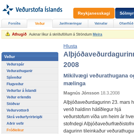
Reykjanesskagi
Sólmyr
Forsíða
Veður
Jarðhræringar
Vatnafar
Ofanflóð
Athugið
Auknar líkur á skriðuföllum á Ströndum
Meira
Hlusta
Alþjóðaveðurdagurin
Veður
2008
Veðurspár
Veðurathuganir
Mikilvægi veðurathugana o
Sjóveður
mælinga
Flugveður
Veðurfar á Íslandi
Magnús Jónsson
18.3.2008
Veður erlendis
Alþjóðaveðurdagurinn 23. mars h
Stöðvar
verið haldinn hátíðlegur hjá
Veðurvottorð
veðurstofum víða um heim ár hver
Skrá veðurfyrirbrigði
stofndegi Alþjóðaveðurfræðistof
Aðrir vefir
Fróðleikur
dagurinn tileinkaður veðurathugu