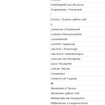
Kræklingahlíð utan Akureyrar
Kvígindisdalur í Patreksfirði
"
Kvísker í Öræfum sjálfvirk stöð
L
Lambavatn á Rauðasandi
Laufbali á Síðumannaafrétti
Laxárdalsheiði
Lerkihlíð í Vaglaskógi
Litla-Ávík í Árneshreppi
Litla-Skarð í Stafholtstungum
Líkárvatn ofan Berufjarðar
Ljósá í Reyðarfirði
Loftsalir í Mýrdal
Lómagnúpur
Lónakvísl við Tungnaá
M
Mánárbakki á Tjörnesi
Mánárbakki sjálfvirk stöð
Miðdalsheiði ofan Reykjavíkur
Miðfjarðarnes á Langanesströnd