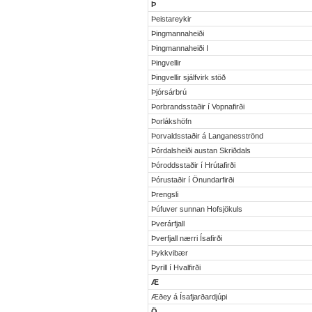
Þ
Þeistareykir
Þingmannaheiði
Þingmannaheiði I
Þingvellir
Þingvellir sjálfvirk stöð
Þjórsárbrú
Þorbrandsstaðir í Vopnafirði
Þorlákshöfn
Þorvaldsstaðir á Langanesströnd
Þórdalsheiði austan Skriðdals
Þóroddsstaðir í Hrútafirði
Þórustaðir í Önundarfirði
Þrengsli
Þúfuver sunnan Hofsjökuls
Þverárfjall
Þverfjall nærri Ísafirði
Þykkvibær
Þyrill í Hvalfirði
Æ
Æðey á Ísafjarðardjúpi
Ö