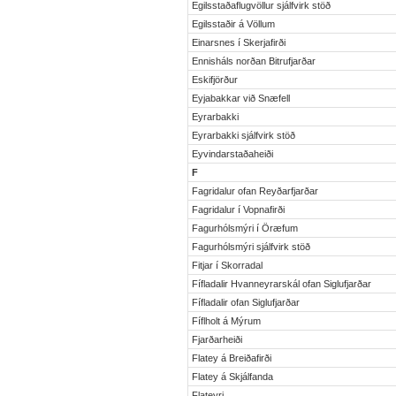
Egilsstaðaflugvöllur sjálfvirk stöð
Egilsstaðir á Völlum
Einarsnes í Skerjafirði
Ennisháls norðan Bitrufjarðar
Eskifjörður
Eyjabakkar við Snæfell
Eyrarbakki
Eyrarbakki sjálfvirk stöð
Eyvindarstaðaheiði
F
Fagridalur ofan Reyðarfjarðar
Fagridalur í Vopnafirði
Fagurhólsmýri í Öræfum
Fagurhólsmýri sjálfvirk stöð
Fitjar í Skorradal
Fífladalir Hvanneyrarskál ofan Siglufjarðar
Fífladalir ofan Siglufjarðar
Fíflholt á Mýrum
Fjarðarheiði
Flatey á Breiðafirði
Flatey á Skjálfanda
Flateyri