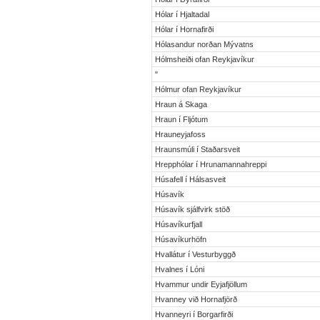
Hólar í Hjaltadal
Hólar í Hornafirði
Hólasandur norðan Mývatns
Hólmsheiði ofan Reykjavíkur
"
Hólmur ofan Reykjavíkur
Hraun á Skaga
Hraun í Fljótum
Hrauneyjafoss
Hraunsmúli í Staðarsveit
Hrepphólar í Hrunamannahreppi
Húsafell í Hálsasveit
Húsavík
Húsavík sjálfvirk stöð
Húsavíkurfjall
Húsavíkurhöfn
Hvallátur í Vesturbyggð
Hvalnes í Lóni
Hvammur undir Eyjafjöllum
Hvanney við Hornafjörð
Hvanneyri í Borgarfirði