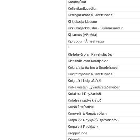
Kárahnjúkar
Keflavíkurflugvöllur
Kerlingarskarð á Snæfellsnesi
Kirkjubæjarklaustur
Kirkjubæjarklaustur - Stjórnarsandur
Kjalarnes (við Móa)
Kjörvogur í Árneshreppi
"
Kleifaheiði ofan Patreksfjarðar
Klettsháls ofan Kollafjarðar
Kolgrafafjarðarbrú á Snæfellsnesi
Kolgrafafjörður á Snæfellsnesi
Kolgrafir í Kolgrafafirði
Kolka vestan Eyvindarstaðaheiðar
Kollaleira í Reyðarfirði
Kollaleira sjálfvirk stöð
Kollsá í Hrútafirði
Kornvellir á Rangárvöllum
Korpa við Reykjavík sjálfvirk stöð
Korpa við Reykjavík
Krepputunga
Krísuvík