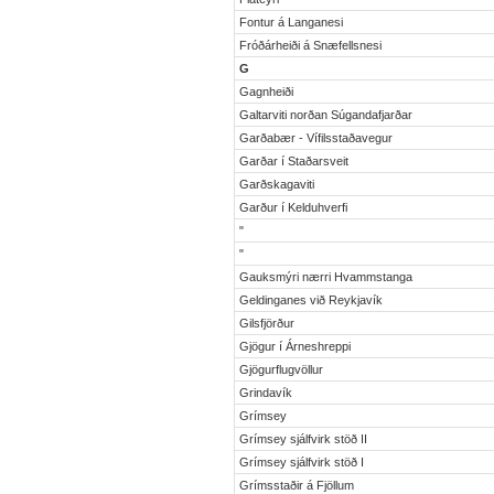
Fontur á Langanesi
Fróðárheiði á Snæfellsnesi
G
Gagnheiði
Galtarviti norðan Súgandafjarðar
Garðabær - Vífilsstaðavegur
Garðar í Staðarsveit
Garðskagaviti
Garður í Kelduhverfi
"
"
Gauksmýri nærri Hvammstanga
Geldinganes við Reykjavík
Gilsfjörður
Gjögur í Árneshreppi
Gjögurflugvöllur
Grindavík
Grímsey
Grímsey sjálfvirk stöð II
Grímsey sjálfvirk stöð I
Grímsstaðir á Fjöllum