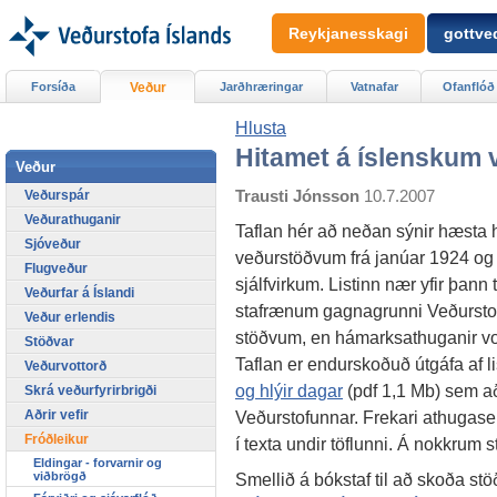
Reykjanesskagi
gottved
Forsíða
Veður
Jarðhræringar
Vatnafar
Ofanflóð
Hlusta
Hitamet á íslenskum
Veður
Trausti Jónsson
10.7.2007
Veðurspár
Veðurathuganir
Taflan hér að neðan sýnir hæsta 
Sjóveður
veðurstöðvum frá janúar 1924 o
Flugveður
sjálfvirkum. Listinn nær yfir þan
Veðurfar á Íslandi
stafrænum gagnagrunni Veðurstofun
Veður erlendis
stöðvum, en hámarksathuganir vor
Stöðvar
Taflan er endurskoðuð útgáfa af li
Veðurvottorð
og hlýir dagar
(pdf 1,1 Mb) sem að
Skrá veðurfyrirbrigði
Aðrir vefir
Veðurstofunnar. Frekari athugase
Fróðleikur
í texta undir töflunni. Á nokkrum st
Eldingar - forvarnir og
viðbrögð
Smellið á bókstaf til að skoða stö