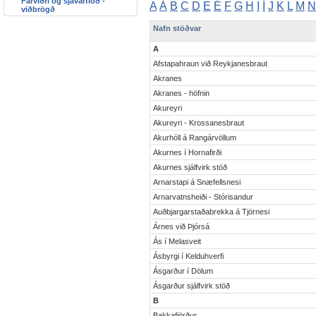
Fárviðri og sjávarflóð -
A
Á
B
C
D
E
É
F
G
H
I
Í
J
K
L
M
N
viðbrögð
Nafn stöðvar
A
Afstapahraun við Reykjanesbraut
Akranes
Akranes - höfnin
Akureyri
Akureyri - Krossanesbraut
Akurhóll á Rangárvöllum
Akurnes í Hornafirði
Akurnes sjálfvirk stöð
Arnarstapi á Snæfellsnesi
Arnarvatnsheiði - Stórisandur
Auðbjargarstaðabrekka á Tjörnesi
Árnes við Þjórsá
Ás í Melasveit
Ásbyrgi í Kelduhverfi
Ásgarður í Dölum
Ásgarður sjálfvirk stöð
B
Bakkafjörður