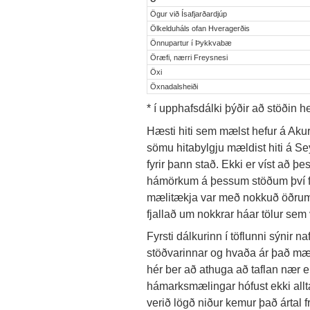
Ögur við Ísafjarðardjúp
Ölkelduháls ofan Hveragerðis
Önnupartur í Þykkvabæ
Öræfi, nærri Freysnesi
Öxi
Öxnadalsheiði
* í upphafsdálki þýðir að stöðin he
Hæsti hiti sem mælst hefur á Akurey
sömu hitabylgju mældist hiti á Sey
fyrir þann stað. Ekki er víst að þ
hámörkum á þessum stöðum því f
mælitækja var með nokkuð öðrum h
fjallað um nokkrar háar tölur sem
Fyrsti dálkurinn í töflunni sýnir n
stöðvarinnar og hvaða ár það mæl
hér ber að athuga að taflan nær ek
hámarksmælingar hófust ekki alltaf
verið lögð niður kemur það ártal 