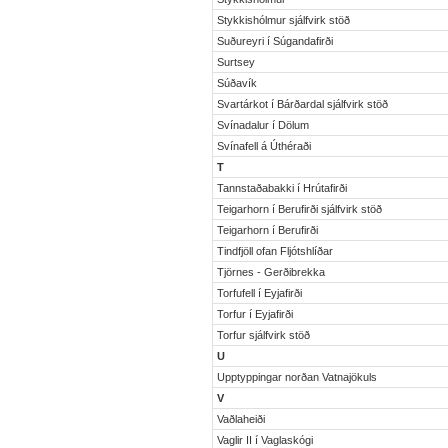
Stykkishólmur sjálfvirk stöð
Suðureyri í Súgandafirði
Surtsey
Súðavík
Svartárkot í Bárðardal sjálfvirk stöð
Svínadalur í Dölum
Svínafell á Úthéraði
T
Tannstaðabakki í Hrútafirði
Teigarhorn í Berufirði sjálfvirk stöð
Teigarhorn í Berufirði
Tindfjöll ofan Fljótshlíðar
Tjörnes - Gerðibrekka
Torfufell í Eyjafirði
Torfur í Eyjafirði
Torfur sjálfvirk stöð
U
Upptyppingar norðan Vatnajökuls
V
Vaðlaheiði
Vaglir II í Vaglaskógi