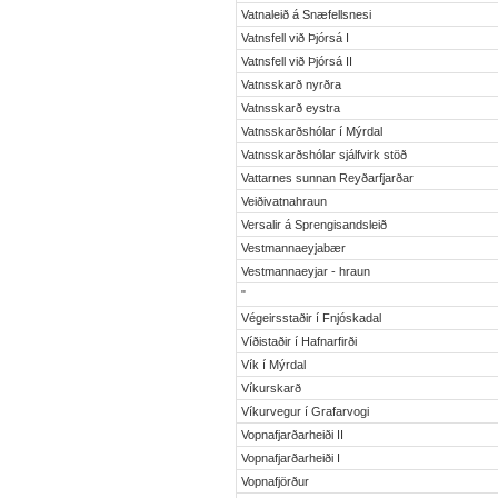
Vatnaleið á Snæfellsnesi
Vatnsfell við Þjórsá I
Vatnsfell við Þjórsá II
Vatnsskarð nyrðra
Vatnsskarð eystra
Vatnsskarðshólar í Mýrdal
Vatnsskarðshólar sjálfvirk stöð
Vattarnes sunnan Reyðarfjarðar
Veiðivatnahraun
Versalir á Sprengisandsleið
Vestmannaeyjabær
Vestmannaeyjar - hraun
"
Végeirsstaðir í Fnjóskadal
Víðistaðir í Hafnarfirði
Vík í Mýrdal
Víkurskarð
Víkurvegur í Grafarvogi
Vopnafjarðarheiði II
Vopnafjarðarheiði I
Vopnafjörður