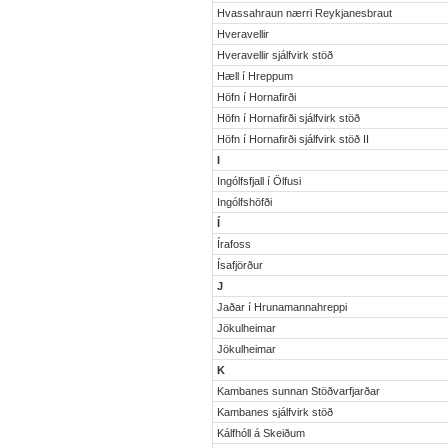
Hvassahraun nærri Reykjanesbraut
Hveravellir
Hveravellir sjálfvirk stöð
Hæll í Hreppum
Höfn í Hornafirði
Höfn í Hornafirði sjálfvirk stöð
Höfn í Hornafirði sjálfvirk stöð II
I
Ingólfsfjall í Ölfusi
Ingólfshöfði
Í
Írafoss
Ísafjörður
J
Jaðar í Hrunamannahreppi
Jökulheimar
Jökulheimar
K
Kambanes sunnan Stöðvarfjarðar
Kambanes sjálfvirk stöð
Kálfhóll á Skeiðum