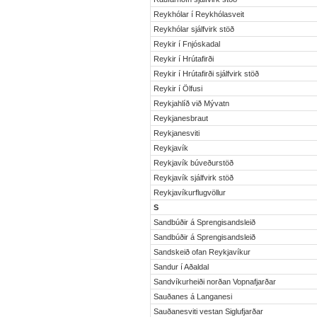
Reykhólar í Reykhólasveit
Reykhólar sjálfvirk stöð
Reykir í Fnjóskadal
Reykir í Hrútafirði
Reykir í Hrútafirði sjálfvirk stöð
Reykir í Ölfusi
Reykjahlíð við Mývatn
Reykjanesbraut
Reykjanesviti
Reykjavík
Reykjavík búveðurstöð
Reykjavík sjálfvirk stöð
Reykjavíkurflugvöllur
S
Sandbúðir á Sprengisandsleið
Sandbúðir á Sprengisandsleið
Sandskeið ofan Reykjavíkur
Sandur í Aðaldal
Sandvíkurheiði norðan Vopnafjarðar
Sauðanes á Langanesi
Sauðanesviti vestan Siglufjarðar