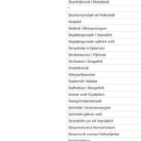
Skarðsfjöruviti í Meðallandi
"
Skarðsmýrarfjall við Hellisheiði
Skálafell
Skálholt í Biskupstungum
Skjaldþingsstaðir í Vopnafirði
Skjaldþingsstaðir sjálfvirk stöð
Skrauthólar á Kjalarnesi
Skriðuklaustur í Fljótsdal
Skriðuland í Skagafirði
Snæfellsskáli
Sóleyjarflatamelar
Staðarhóll í Aðaldal
Stafholtsey í Borgarfirði
Steinar undir Eyjafjöllum
Steingrímsfjarðarheiði
Stórhöfði í Vestmannaeyjum
Stórhöfði sjálfvirk stöð
Strandhöfn yst við Vopnafjörð
Straumnesviti á Hornströndum
Straumsvík sunnan Hafnarfjarðar
Stykkishólmur