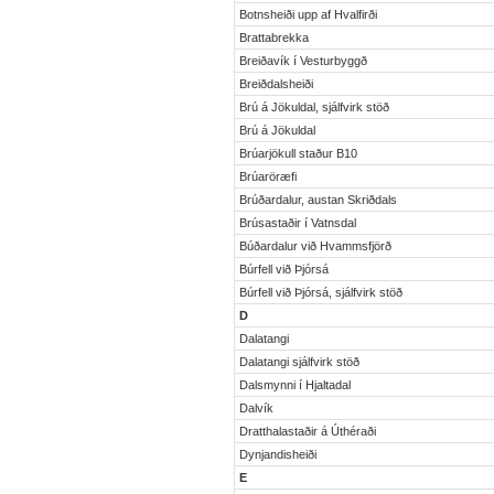
Botnsheiði upp af Hvalfirði
Brattabrekka
Breiðavík í Vesturbyggð
Breiðdalsheiði
Brú á Jökuldal, sjálfvirk stöð
Brú á Jökuldal
Brúarjökull staður B10
Brúaröræfi
Brúðardalur, austan Skriðdals
Brúsastaðir í Vatnsdal
Búðardalur við Hvammsfjörð
Búrfell við Þjórsá
Búrfell við Þjórsá, sjálfvirk stöð
D
Dalatangi
Dalatangi sjálfvirk stöð
Dalsmynni í Hjaltadal
Dalvík
Dratthalastaðir á Úthéraði
Dynjandisheiði
E