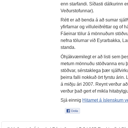
enn starfandi. Síðasti dálkurinn e
Veðurstofunnar).
Rétt er að benda á að sumar sjálf
yfirfarnar og villuleiðréttar og of 
Fáeinar tölur á mönnuðum stöðv
nefna tölurnar við Eyrarbakka, La
standa.
Óhjákvæmilegt er að listi sem þess
metum mönnuðu stöðvanna eru þó v
stöðvar, sérstaklega þær sjálfvir
þeirra falli nokkuð ört fyrstu árin
á miðju ári 2007. Reynt verður að
verður það gert ef mikla hitabylgju
Sjá einnig
Hitamet á íslenskum 