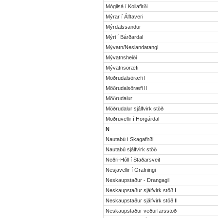
Mógilsá í Kollafirði
Mýrar í Álftaveri
Mýrdalssandur
Mýri í Bárðardal
Mývatn/Neslandatangi
Mývatnsheiði
Mývatnsöræfi
Möðrudalsöræfi I
Möðrudalsöræfi II
Möðrudalur
Möðrudalur sjálfvirk stöð
Möðruvellir í Hörgárdal
N
Nautabú í Skagafirði
Nautabú sjálfvirk stöð
Neðri-Hóll í Staðarsveit
Nesjavellir í Grafningi
Neskaupstaður - Drangagil
Neskaupstaður sjálfvirk stöð I
Neskaupstaður sjálfvirk stöð II
Neskaupstaður veðurfarsstöð