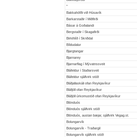
"
Bakkahöfði við Húsavík
Barkarstaðir í Miðfirði
Básar á Goðalandi
Bergstaðir í Skagafirði
Birkihlíð í Skriðdal
Bíldudalur
Bjargtangar
Bjarnarey
Bjarnarflag í Mývatnssveit
Bláfeldur í Staðarsveit
Bláfeldur sjálfvirk stöð
Bláfjallaskáli ofan Reykjavíkur
Bláfjöll ofan Reykjavíkur
Bláfjöll úrkomustöð ofan Reykjavíkur
Blönduós
Blönduós sjálfvirk stöð
Blönduós, austan bæjar, sjálfvirk Vegag.st.
Bolungarvík
Bolungarvík - Traðargil
Bolungarvík sjálfvirk stöð