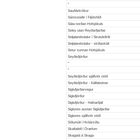
"
Sauðárkrókur
Sámsstaðir í Fljótshlíð
Sáta norðan Hofsjökuls
Seley utan Reyðarfjarðar
Seljalandsdalur í Skutulsfirði
Seljalandsdalur - skíðaskáli
Setur sunnan Hofsjökuls
Seyðisfjörður
"
"
Seyðisfjörður sjálfvirk stöð
Seyðisfjörður - Kálfabotnar
Siglufjarðarvegur
Siglufjörður
Siglufjörður - Hafnarfjall
Siglunes austan Siglufjarðar
Siglunes sjálfvirk stöð
Síðumúli í Hvítársíðu
Skaftafell í Öræfum
Skagatá á Skaga