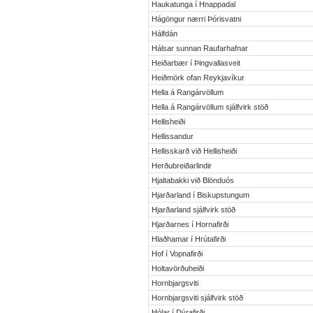
Haukatunga í Hnappadal
Hágöngur nærri Þórisvatni
Hálfdán
Hálsar sunnan Raufarhafnar
Heiðarbær í Þingvallasveit
Heiðmörk ofan Reykjavíkur
Hella á Rangárvöllum
Hella á Rangárvöllum sjálfvirk stöð
Hellisheiði
Hellissandur
Hellisskarð við Hellisheiði
Herðubreiðarlindir
Hjaltabakki við Blönduós
Hjarðarland í Biskupstungum
Hjarðarland sjálfvirk stöð
Hjarðarnes í Hornafirði
Hlaðhamar í Hrútafirði
Hof í Vopnafirði
Holtavörðuheiði
Hornbjargsviti
Hornbjargsviti sjálfvirk stöð
Hólar í Dýrafirði