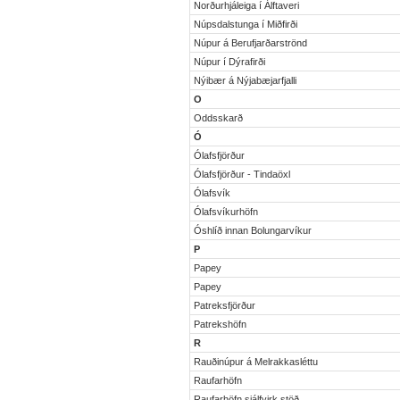
Norðurhjáleiga í Álftaveri
Núpsdalstunga í Miðfirði
Núpur á Berufjarðarströnd
Núpur í Dýrafirði
Nýibær á Nýjabæjarfjalli
O
Oddsskarð
Ó
Ólafsfjörður
Ólafsfjörður - Tindaöxl
Ólafsvík
Ólafsvíkurhöfn
Óshlíð innan Bolungarvíkur
P
Papey
Papey
Patreksfjörður
Patrekshöfn
R
Rauðinúpur á Melrakkasléttu
Raufarhöfn
Raufarhöfn sjálfvirk stöð