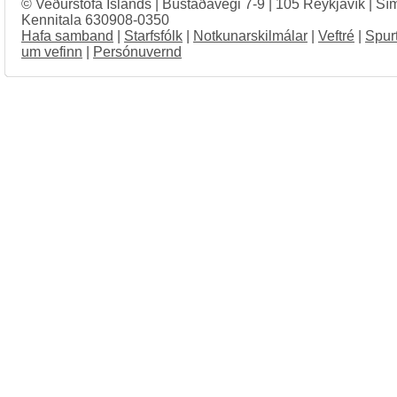
© Veðurstofa Íslands | Bústaðavegi 7-9 | 105 Reykjavík | Sí
Kennitala 630908-0350
Hafa samband
|
Starfsfólk
|
Notkunarskilmálar
|
Veftré
|
Spur
um vefinn
|
Persónuvernd