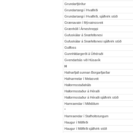
Grundarfjörður
Grundartangi í Hvalfirði
Grundartangi í Hvalfirði, sjálfvirk stöð
Grænavatn í Mývatnssveit
Grænhóll í Árneshreppi
Gufuskálar á Snæfellsnesi
Gufuskálar á Snæfellsnesi sjálfvirk stöð
Gullfoss
Gunnhildargerði á Úthéraði
Gvendarbás við Húsavík
H
Hafnarfjall sunnan Borgarfjarðar
Hafnarmelar í Melasveit
Hallormsstaðaháls
Hallormsstaður á Héraði
Hallormsstaður á Héraði sjálfvirk stöð
Hamraendar í Miðdölum
"
Hamraendar í Stafholtstungum
Haugur í Miðfirði
Haugur í Miðfirði sjálfvirk stöð