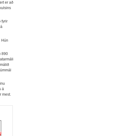
rt er að
kulsins
fyrir
rá
. Hún
u 890
latarmáli
rmálið
 rúmmál
inu
s á
r mest.