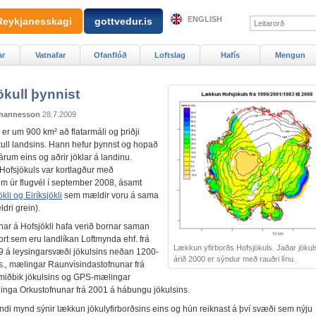
ENGLISH
Reykjanesskagi
gottvedur.is
ar
Vatnafar
Ofanflóð
Loftslag
Hafís
Mengun
ökull þynnist
hannesson
28.7.2009
 er um 900 km² að flatarmáli og þriðji
ökull landsins. Hann hefur þynnst og hopað
árum eins og aðrir jöklar á landinu.
 Hofsjökuls var kortlagður með
um úr flugvél í september 2008, ásamt
kli og Eiríksjökli
sem mældir voru á sama
ldri grein).
ar á Hofsjökli hafa verið bornar saman
kort sem eru landlíkan Loftmynda ehf. frá
Lækkun yfirborðs Hofsjökuls. Jaðar jökul
9 á leysingarsvæði jökulsins neðan 1200-
árið 2000 er sýndur með rauðri línu.
s., mælingar Raunvísindastofnunar frá
iðbik jökulsins og GPS-mælingar
nga Orkustofnunar frá 2001 á hábungu jökulsins.
ndi mynd sýnir lækkun jökulyfirborðsins eins og hún reiknast á því svæði sem nýju