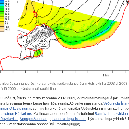
firborðs sunnanverðs Þjórsárjökuls í suðaustanverðum Hofsjökli frá 2003 til 2008.
 árið 2000 er sýndur með rauðri línu.
008 hófust, í tilefni heimskautaáranna 2007-2009, viðmiðunarmælingar á jöklum land
eta breytingar þeirra þegar fram líða stundir. Að verkefninu standa
Veðurstofa Íslan
ngar Orkustofnunar
, sem nú hafa verið sameinaðar Veðurstofunni í nýrri stofnun, o
dastofnun Háskólans
. Mælingarnar eru gerðar með stuðningi
Rannís
,
Landsvirkjun
 Reykjavíkur
,
Vegagerðarinnar
og
Landmælinga Íslands
. Þýska mælingafyrirtækið
lana. (Vefir stofnananna opnast í nýjum vafraglugga).