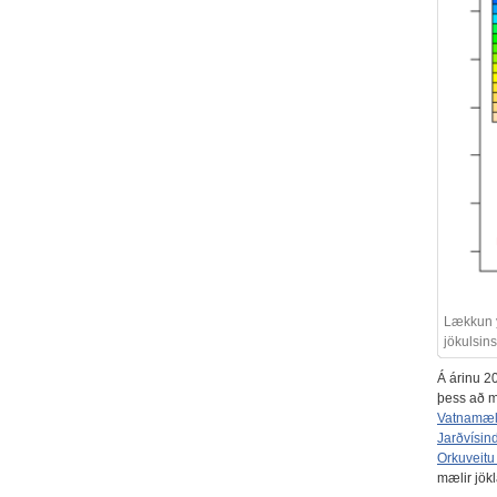
Lækkun y
jökulsins
Á árinu 2
þess að m
Vatnamæli
Jarðvísin
Orkuveitu
mælir jök