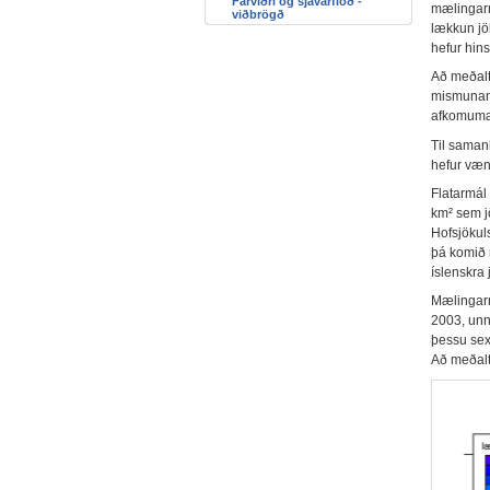
Fárviðri og sjávarflóð -
mælingarn
viðbrögð
lækkun jök
hefur hin
Að meðalta
mismunandi
afkomumæl
Til saman
hefur væn
Flatarmál
km² sem jö
Hofsjökul
þá komið 
íslenskra 
Mælingarn
2003, unni
þessu sex
Að meðalt