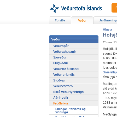
Forsíða
Veður
Jarðhræring
Hlusta
Hofsj
Veður
Tómas Jó
Veðurspár
Hofsjökull
Veðurathuganir
stærsti j
Sjóveður
á síðustu 
Meirihluti
Flugveður
leysitækj
Veðurfar á Íslandi
Snæfellsjö
Veður erlendis
tíma (sjá e
Stöðvar
Mælingarn
Veðurvottorð
við eldri 
Skrá veðurfyrirbrigði
árinu 199
Aðrir vefir
1300 m y.
1983 um m
Fróðleikur
Vatnamæli
Eldingar - forvarnir og
viðbrögð
Meðfylgja