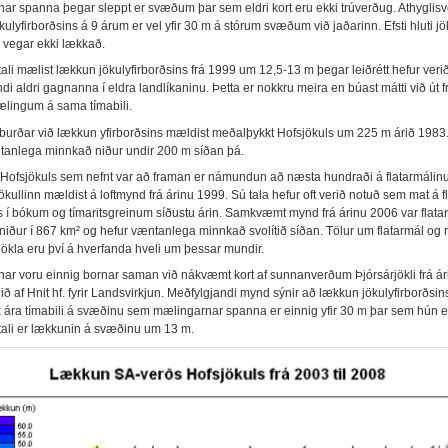
ar spanna þegar sleppt er svæðum þar sem eldri kort eru ekki trúverðug. Athyglisve
ulyfirborðsins á 9 árum er vel yfir 30 m á stórum svæðum við jaðarinn. Efsti hluti jö
s vegar ekki lækkað.
li mælist lækkun jökulyfirborðsins frá 1999 um 12,5-13 m þegar leiðrétt hefur verið 
 aldri gagnanna í eldra landlíkaninu. Þetta er nokkru meira en búast mátti við út f
ingum á sama tímabili.
burðar við lækkun yfirborðsins mældist meðalþykkt Hofsjökuls um 225 m árið 1983
tanlega minnkað niður undir 200 m síðan þá.
 Hofsjökuls sem nefnt var að framan er námundun að næsta hundraði á flatarmálin
kullinn mældist á loftmynd frá árinu 1999. Sú tala hefur oft verið notuð sem mat á f
s í bókum og tímaritsgreinum síðustu árin. Samkvæmt mynd frá árinu 2006 var flata
niður í 867 km² og hefur væntanlega minnkað svolítið síðan. Tölur um flatarmál og
jökla eru því á hverfanda hveli um þessar mundir.
ar voru einnig bornar saman við nákvæmt kort af sunnanverðum Þjórsárjökli frá ár
ð af Hnit hf. fyrir Landsvirkjun. Meðfylgjandi mynd sýnir að lækkun jökulyfirborðsin
 ára tímabili á svæðinu sem mælingarnar spanna er einnig yfir 30 m þar sem hún e
ali er lækkunin á svæðinu um 13 m.