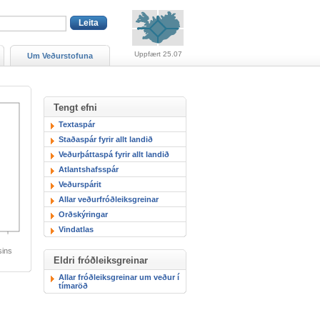
Viðvaranir (engin viðv
Uppfært 25.07
Um Veðurstofuna
Tengt efni
Textaspár
Staðaspár fyrir allt landið
Veðurþáttaspá fyrir allt landið
Atlantshafsspár
Veðurspárit
Allar veðurfróðleiksgreinar
Orðskýringar
Vindatlas
sins
Eldri fróðleiksgreinar
Allar fróðleiksgreinar um veður í
tímaröð