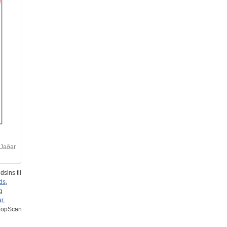
 Jaðar
sins til
ds
,
g
ar
,
 TopScan