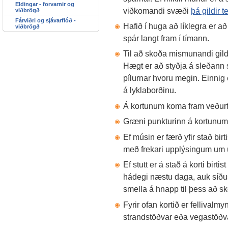
Eldingar - forvarnir og
viðkomandi svæði
þá gildir 
viðbrögð
Fárviðri og sjávarflóð -
Hafið í huga að líklegra er að
viðbrögð
spár langt fram í tímann.
Til að skoða mismunandi gildi
Hægt er að styðja á sleðann 
pílurnar hvoru megin. Einnig
á lyklaborðinu.
Á kortunum koma fram veðurták
Græni punkturinn á kortunum 
Ef músin er færð yfir stað bir
með frekari upplýsingum um
Ef stutt er á stað á korti birti
hádegi næstu daga, auk síðust
smella á hnapp til þess að sk
Fyrir ofan kortið er fellivalmy
strandstöðvar eða vegastöðv