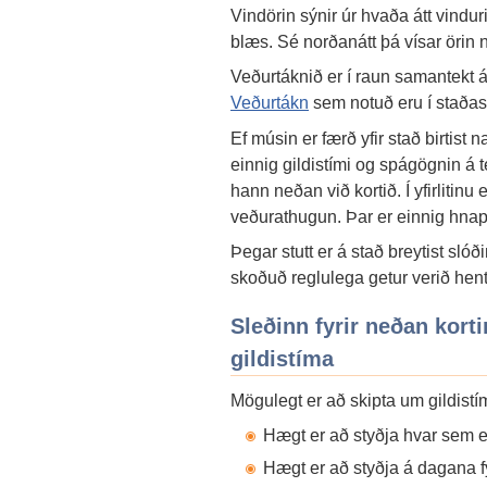
Vindörin sýnir úr hvaða átt vindur
blæs. Sé norðanátt þá vísar örin n
Veðurtáknið er í raun samantekt á
Veðurtákn
sem notuð eru í stað
Ef músin er færð yfir stað birtist na
einnig gildistími og spágögnin á text
hann neðan við kortið. Í yfirliti
veðurathugun. Þar er einnig hnappu
Þegar stutt er á stað breytist slóð
skoðuð reglulega getur verið hen
Sleðinn fyrir neðan korti
gildistíma
Mögulegt er að skipta um gildist
Hægt er að styðja hvar sem e
Hægt er að styðja á dagana f