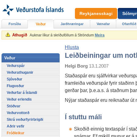
Reykjanesskagi
Sólmyr
Forsíða
Veður
Jarðhræringar
Vatnafar
Ofanflóð
Athugið
Auknar líkur á skriðuföllum á Ströndum
Meira
Hlusta
Leiðbeiningar um no
Veður
Helgi Borg
13.1.2007
Veðurspár
Veðurathuganir
Staðaspár eru sjálfvirkar veðursp
Sjóveður
framleiða veðurspár fyrir staðinn
Flugveður
gerðar þar, þ.e.a.s. á staðnum þa
Veðurfar á Íslandi
Veður erlendis
Nýjar staðaspár eru reiknaðar út
Stöðvar
Veðurvottorð
Í stuttu máli
Skrá veðurfyrirbrigði
Aðrir vefir
Skoðið einnig textaspár í sta
Fróðleikur
spárnar. Ef mikill munur er á s