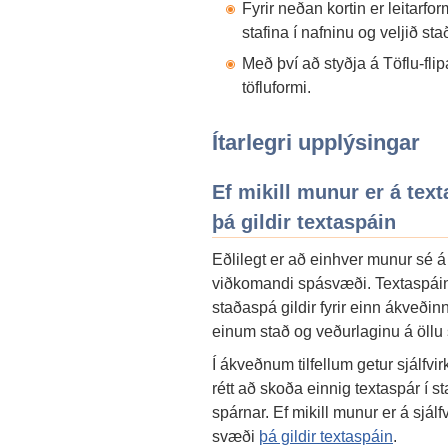
Fyrir neðan kortin er leitarform
stafina í nafninu og veljið sta
Með því að styðja á Töflu-fli
töfluformi.
Ítarlegri upplýsingar
Ef mikill munur er á tex
þá gildir textaspáin
Eðlilegt er að einhver munur sé á
viðkomandi spásvæði. Textaspáin 
staðaspá gildir fyrir einn ákveðin
einum stað og veðurlaginu á öllu
Í ákveðnum tilfellum getur sjálfvir
rétt að skoða einnig textaspár í s
spárnar. Ef mikill munur er á sjál
svæði
þá gildir textaspáin
.