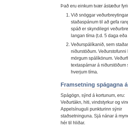
Það eru einkum tvær ástæður fyrir
Við snöggar veðurbreytingar 
staðaspánum til að gefa rang
spáð er skyndilegri veðurbrey
langan tíma (t.d. 5 daga eða
Veðurspálíkanið, sem staðas
niðurstöðum. Veðurstofunni 
mörgum spálíkönum. Veðurfræ
textaspárnar á niðurstöðum se
hverjum tíma.
Framsetning spágagna 
Spágögn, sýnd á kortunum, eru:
Veðurtákn, hiti, vindstyrkur og vin
Appelsínuguli punkturinn sýnir
staðsetninguna. Sjá nánar á myn
hér til hliðar.