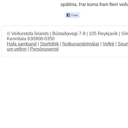
spátíma. Þar koma fram fleiri veð
© Veðurstofa Íslands | Bústaðavegi 7-9 | 105 Reykjavík | Sí
Kennitala 630908-0350
Hafa samband
|
Starfsfólk
|
Notkunarskilmálar
|
Veftré
|
Spur
um vefinn
|
Persónuvernd