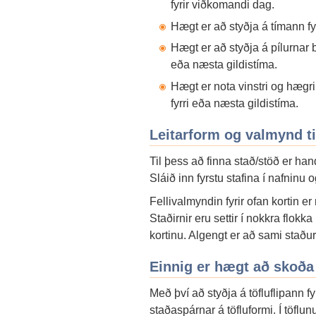
fyrir viðkomandi dag.
Hægt er að styðja á tímann f
Hægt er að styðja á pílurnar 
eða næsta gildistíma.
Hægt er nota vinstri og hægr
fyrri eða næsta gildistíma.
Leitarform og valmynd ti
Til þess að finna stað/stöð er han
Sláið inn fyrstu stafina í nafninu 
Fellivalmyndin fyrir ofan kortin er
Staðirnir eru settir í nokkra flokka
kortinu. Algengt er að sami staðuri
Einnig er hægt að skoða
Með því að styðja á töfluflipann f
staðaspárnar á töfluformi. Í töflu