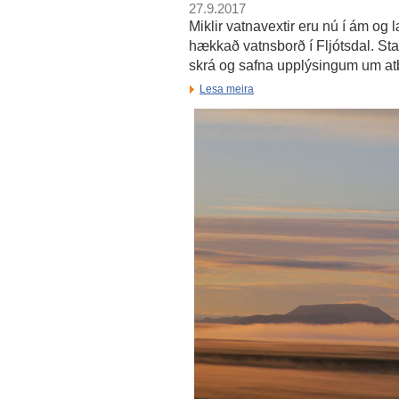
27.9.2017
Miklir vatnavextir eru nú í ám og
hækkað vatnsborð í Fljótsdal. St
skrá og safna upplýsingum um at
Lesa meira