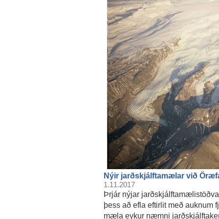
Nýir jarðskjálftamælar við Öræf
1.11.2017
Þrjár nýjar jarðskjálftamælistöðvar
þess að efla eftirlit með auknum fj
mæla eykur næmni jarðskjálftakerf