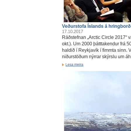
Veðurstofa Íslands á hringbor
17.10.2017
Ráðstefnan „Arctic Circle 2017“ va
okt.). Um 2000 þátttakendur frá 5
haldið í Reykjavík í fimmta sinn.
niðurstöðum nýrrar skýrslu um áhri
Lesa meira