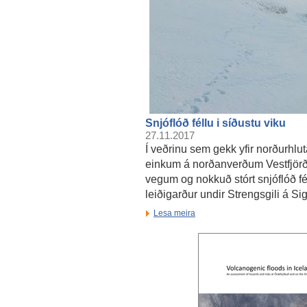
Snjóflóð féllu i síðustu viku
27.11.2017
Í veðrinu sem gekk yfir norðurhlut
einkum á norðanverðum Vestfjörð
vegum og nokkuð stórt snjóflóð fé
leiðigarður undir Strengsgili á Sigl
Lesa meira