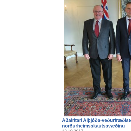
Aðalritari Alþjóða-veðurfræðist
norðurheimsskautssvæðinu