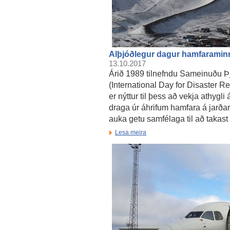
Alþjóðlegur dagur hamfaraminn
13.10.2017
Árið 1989 tilnefndu Sameinuðu Þ
(International Day for Disaster Re
er nýttur til þess að vekja athygl
draga úr áhrifum hamfara á jarðar
auka getu samfélaga til að takast 
Lesa meira