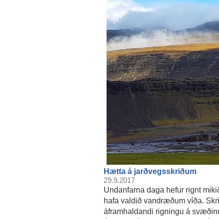
Hætta á jarðvegsskriðum
29.9.2017
Undanfarna daga hefur rignt miki
hafa valdið vandræðum víða. Skri
áframhaldandi rigningu á svæðinu