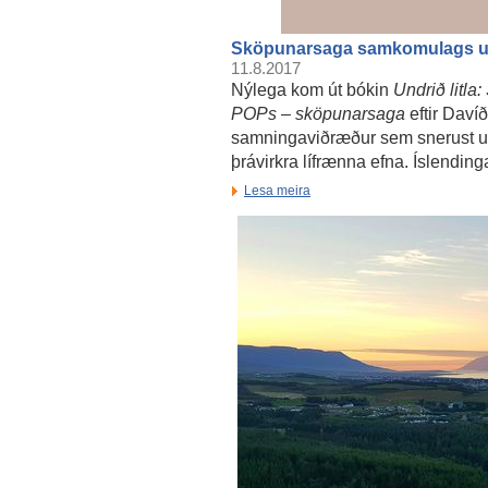
Sköpunarsaga samkomulags u
11.8.2017
Nýlega kom út bókin
Undrið litl
POPs – sköpunarsaga
eftir Davíð
samningaviðræður sem snerust um
þrávirkra lífrænna efna. Íslendinga
Lesa meira