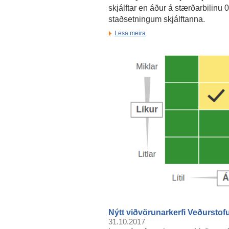
skjálftar en áður á stærðarbilinu 
staðsetningum skjálftanna.
Lesa meira
Nýtt viðvörunarkerfi Veðurstof
31.10.2017