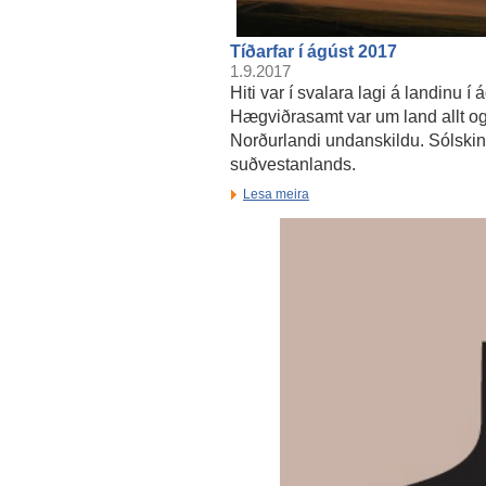
Tíðarfar í ágúst 2017
1.9.2017
Hiti var í svalara lagi á landinu í
Hægviðrasamt var um land allt og
Norðurlandi undanskildu. Sólskins
suðvestanlands.
Lesa meira