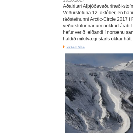
13.10.2017
Aðalritari Alþjóðaveðurfræði-stofn
Veðurstofuna 12. október, en hann 
ráðstefnunni Arctic-Circle 2017 í R
veðurstofunnar um nokkurt árabil 
hefur verið leiðandi í norrænu 
haldið mikilvægi starfs okkar hátt 
Lesa meira