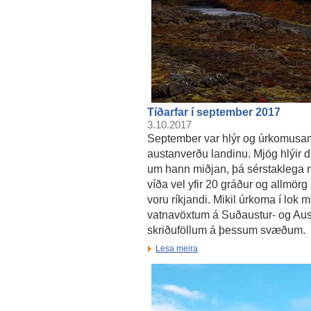
Tíðarfar í september 2017
3.10.2017
September var hlýr og úrkomusamu
austanverðu landinu. Mjög hlýir d
um hann miðjan, þá sérstaklega n
víða vel yfir 20 gráður og allmörg
voru ríkjandi. Mikil úrkoma í lok m
vatnavöxtum á Suðaustur- og Austu
skriðuföllum á þessum svæðum.
Lesa meira