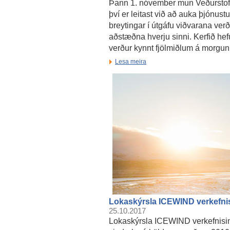
Þann 1. nóvember mun Veðurstofan
því er leitast við að auka þjónu
breytingar í útgáfu viðvarana verða 
aðstæðna hverju sinni. Kerfið he
verður kynnt fjölmiðlum á morgun
Lesa meira
Lokaskýrsla ICEWIND verkefni
25.10.2017
Lokaskýrsla ICEWIND verkefnisin