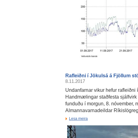
Rafleiðni í Jökulsá á Fjöllum s
8.11.2017
Undanfarnar vikur hefur rafleiðni 
Handmælingar staðfesta sjálfvirk
funduðu í morgun, 8. nóvember, m
Almannavarnadeildar Ríkislögreglu
Lesa meira