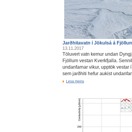
Jarðhitavatn í Jökulsá á Fjöll
13.11.2017
Töluvert vatn kemur undan Dyngju
Fjöllum vestan Kverkfjalla. Senni
undanfarnar vikur, upptök vestar 
sem jarðhiti hefur aukist undanfar
Lesa meira