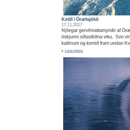
Ketill í Öræfajökli
17.11.2017
Nýlegar gervihnattamyndir af Öræf
öskjunni síðastliðna viku. Svo vi
katlinum og komið fram undan Kví
Lesa meira