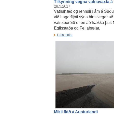
Tilkynning vegna vatnavaxta á 
28.9.2017
Vatnshæð og rennsli í ám á Suður
við Lagarfljóti sýna hins vegar að
vatnsborðið er en að hækka þar. Þv
Egilsstaða og Fellabæjar.
Lesa meira
Mikil flóð á Austurlandi