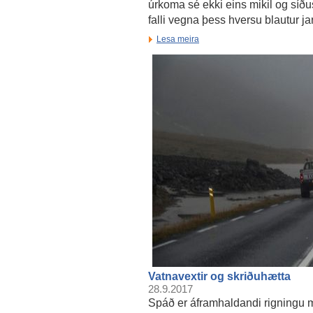
úrkoma sé ekki eins mikil og síðus
falli vegna þess hversu blautur jar
Lesa meira
Vatnavextir og skriðuhætta
28.9.2017
Spáð er áframhaldandi rigningu 