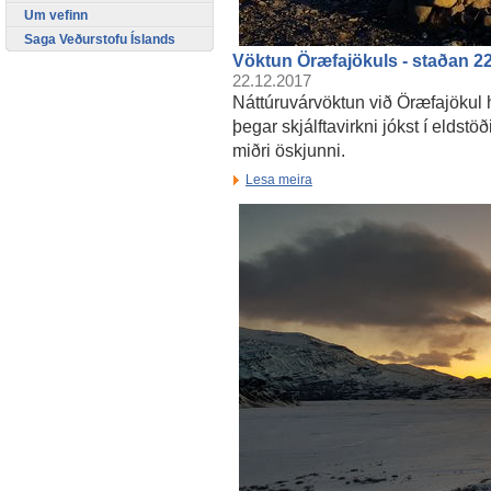
Um vefinn
Saga Veðurstofu Íslands
Vöktun Öræfajökuls - staðan 2
22.12.2017
Náttúruvárvöktun við Öræfajökul h
þegar skjálftavirkni jókst í eldstöð
miðri öskjunni.
Lesa meira