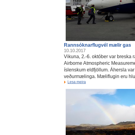
Rannsóknarflugvél mælir gas
10.10.2017
Vikuna, 2.-6. október var breska
Airborne Atmospheric Measurement
íslenskum eldfjöllum. Áhersla va
veðurmælinga. Mæliflugin eru hlu
Lesa meira