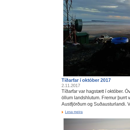
Tíðarfar í október 2017
2.11.2017
Tíðarfar var hagstætt í október. Óve
öllum landshlutum. Fremur þurrt 
Austfjörðum og Suðausturlandi. 
Lesa meira