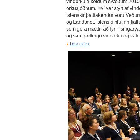
vindorku á köldum svæðum 2010–
orkusjóðnum. Því var stýrt af vi
íslenskir þátttakendur voru Veður
og Landsnet. Íslenski hlutinn fja
sem gera mætti ráð fyrir ísingarv
og samþættingu vindorku og vatn
Lesa meira