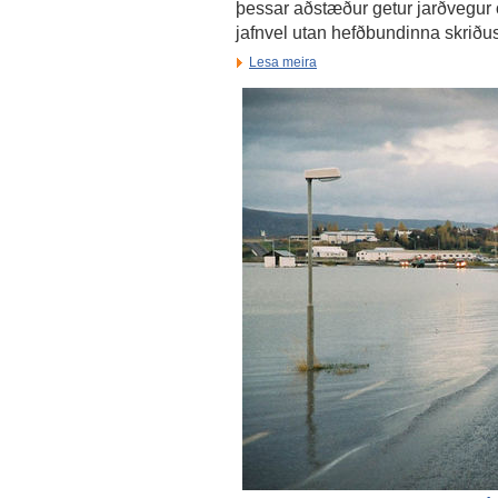
þessar aðstæður getur jarðvegur 
jafnvel utan hefðbundinna skrið
Lesa meira