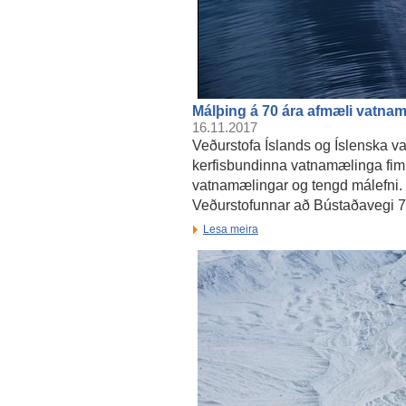
Málþing á 70 ára afmæli vatna
16.11.2017
Veðurstofa Íslands og Íslenska v
kerfisbundinna vatnamælinga fi
vatnamælingar og tengd málefni. M
Veðurstofunnar að Bústaðavegi 7. Þ
Lesa meira