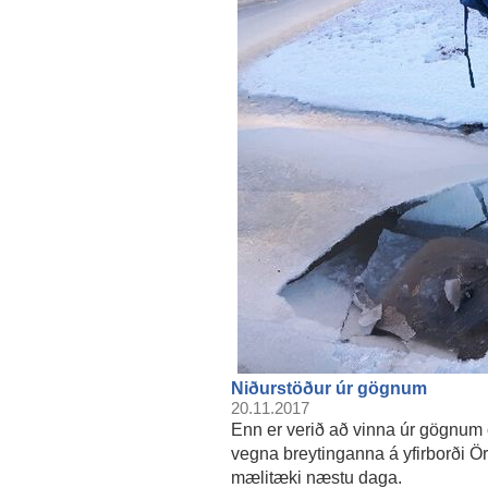
Niðurstöður úr gögnum
20.11.2017
Enn er verið að vinna úr gögnum
vegna breytinganna á yfirborði Ör
mælitæki næstu daga.