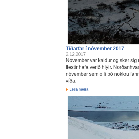
Tíðarfar í nóvember 2017
2.12.2017
Nóvember var kaldur og sker si
flestir hafa verið hlýir. Norðanhva
nóvember sem olli þó nokkru fannf
víða.
Lesa meira