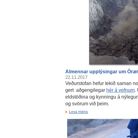
Almennar upplýsingar um Öræf
22.11.2017
Veðurstofan hefur tekið saman n
gert aðgengilegar
hér á vefnum
.
eldstöðina og kynningu á nýle
og svörum við þeim.
Lesa meira