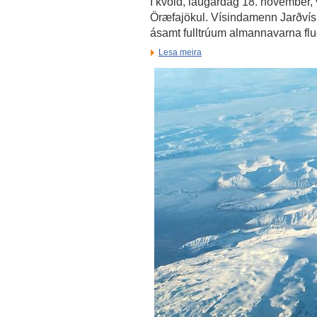
Í kvöld, laugardag 18. nóvember,
Öræfajökul. Vísindamenn Jarðvís
ásamt fulltrúum almannavarna flug
Lesa meira