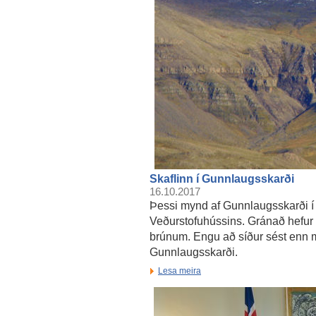
Skaflinn í Gunnlaugsskarði
16.10.2017
Þessi mynd af Gunnlaugsskarði í 
Veðurstofuhússins. Gránað hefur í E
brúnum. Engu að síður sést enn m
Gunnlaugsskarði.
Lesa meira