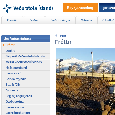
Reykjanesskagi
gottved
Forsíða
Veður
Jarðhræringar
Vatnafar
Ofanflóð
Hlusta
Um Veðurstofuna
Fréttir
Fréttir
Útgáfa
Skipurit Veðurstofu Íslands
Merki Veðurstofu Íslands
Hafa samband
Laus störf
Senda myndir
Starfsfólk
Þjónusta
Lög og reglugerðir
Gæðastefna
Launastefna
Jafnréttisáætlun