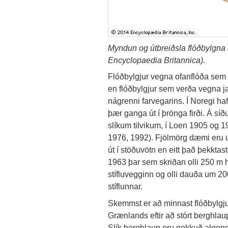
Myndun og útbreiðsla flóðbylgna a
Encyclopaedia Britannica).
Flóðbylgjur vegna ofanflóða sem fal
en flóðbylgjur sem verða vegna jar
nágrenni farvegarins. Í Noregi ha
þær ganga út í þrönga firði. Á sí
slíkum tilvikum, í Loen 1905 og 1
1976, 1992). Fjölmörg dæmi eru 
út í stöðuvötn en eitt það þekktasta
1963 þar sem skriðan olli 250 m há
stífluvegginn og olli dauða um 
stíflunnar.
Skemmst er að minnast flóðbylgju
Grænlands eftir að stórt berghlaup 
Slík berghlaup eru nokkuð algeng 