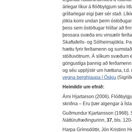
árlegar líkur á flóðbylgjum séu lit
gríðarlegar eigi þær sér stað. Lí
jökla komi undan þeim óstöðugar 
þess sem óstöðugar hlíðar að fin
þessara svæða eru vinsælir ferða
Skaftafells- og Sólheimajökla. Þ
hættu fyrir ferðamenn og sumstað
stöðuvötnum. Á slíkum svæðum er
göngustíga þannig að ferðamenn 
og séu upplýstir um hættuna, t.d.
vegna berghlaupa í Öskju
(Sigríðu
Heimildir um efnið:
Árni Hjartarson (2006). Flóðbylg
skriðna – Eru þær algengar á Ísl
Guðmundur Kjartansson (1968). S
Náttúrufræðingurinn
,
37
, bls. 12
Harpa Grímsdóttir, Jón Kristinn H