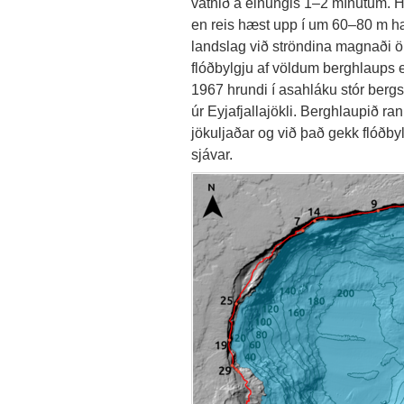
vatnið á einungis 1–2 mínútum. H
en reis hæst upp í um 60–80 m hæ
landslag við ströndina magnaði
flóðbylgju af völdum berghlaups 
1967 hrundi í asahláku stór bergsp
úr Eyjafjallajökli. Berghlaupið ran
jökuljaðar og við það gekk flóðbyl
sjávar.