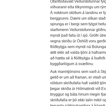
Ofanflóðavakt Veðurstofunnar fylg
viðvaranir eða tilkynningu um rým
Á nokkrum stöðum á landinu er fy
berggrunni. Dæmi um slíkan stað 
sprunga er í bergi sem fylgst hef
starfsmenn Veðurstofunnar gliðnuni
myndi það falla út í sjó. Grófir ú
vegna skriðu úr Óshlíð voru gerð
flóðbylgja sem myndi ná Bolung
ætti ekki að valda tjóni á hafnarm
að hætta sé á flóðbylgju á Ísafirð
byggðarlögum á svæðinu.
Auk manntjónsins sem varð á Skjá
getið er um að framan, er vitað um 
völdum skriðufalla hafi valdið tjó
þegar skriða úr Hólmatindi við Esk
bryggjur og báta hinum megin fja
skriðufalla er þó ekki talin miki
tegunda náttúruhamfara á Íslandi.