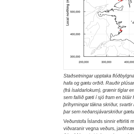
Staðsetningar upptaka flóðbylgna
hafa og gætu orðið. Rauðir plúsar
(frá ísaldarlokum), grænir tíglar e
sem fallið gæti í sjó fram en bláir 
þríhyrningar tákna skriður, svarti
þar sem neðansjávarskriður gætu 
Veðurstofa Íslands sinnir eftirliti
viðvaranir vegna veðurs, jarðhrær