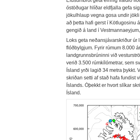
óstöðugar hlíðar eldfjalla gefa sig
jökulhlaup vegna gosa undir jökli 
að þetta hafi gerst í Kötlugosinu 
gengið á land í Vestmannaeyjum,
Loks geta neðansjávarskriður úr
flóðbylgjum. Fyrir rúmum 8.000 áru
landgrunnsbrúninni við vesturstr
verið 3.500 rúmkílómetrar, sem svar
Ísland yrði lagið 34 metra þykkt
skriðan setti af stað hafa fundist
Íslands. Óþekkt er hvort slíkar skr
Ísland.