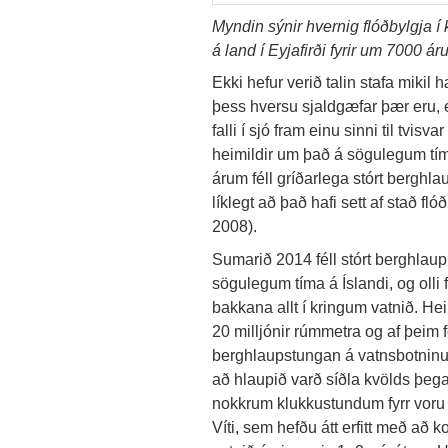
Myndin sýnir hvernig flóðbylgja í
á land í Eyjafirði fyrir um 7000 ár
Ekki hefur verið talin stafa mikil
þess hversu sjaldgæfar þær eru, e
falli í sjó fram einu sinni til tvis
heimildir um það á sögulegum tím
árum féll gríðarlega stórt berghlau
líklegt að það hafi sett af stað fl
2008).
Sumarið 2014 féll stórt berghlaup 
sögulegum tíma á Íslandi, og olli 
bakkana allt í kringum vatnið. He
20 milljónir rúmmetra og af þeim 
berghlaupstungan á vatnsbotninum
að hlaupið varð síðla kvölds þega
nokkrum klukkustundum fyrr voru
Víti, sem hefðu átt erfitt með að 