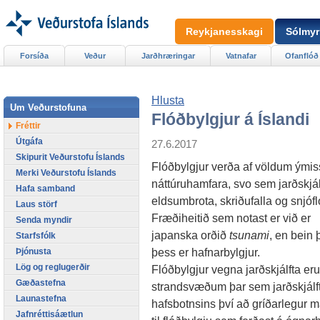
Reykjanesskagi
Sólmyr
Forsíða
Veður
Jarðhræringar
Vatnafar
Ofanflóð
Hlusta
Um Veðurstofuna
Flóðbylgjur á Íslandi
Fréttir
Útgáfa
27.6.2017
Skipurit Veðurstofu Íslands
Flóðbylgjur verða af völdum ými
Merki Veðurstofu Íslands
náttúruhamfara, svo sem jarðskjál
Hafa samband
eldsumbrota, skriðufalla og snjóf
Laus störf
Fræðiheitið sem notast er við er
Senda myndir
japanska orðið
tsunami
, en bein 
Starfsfólk
þess er hafnarbylgjur.
Þjónusta
Lög og reglugerðir
Flóðbylgjur vegna jarðskjálfta er
Gæðastefna
strandsvæðum þar sem jarðskjálfta
Launastefna
hafsbotnsins því að gríðarlegur mas
Jafnréttisáætlun