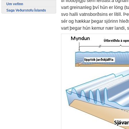
til flóðbylgju sem ferðast á ógnar
Um vefinn
vart greinanleg því hún er löng (
Saga Veðurstofu Íslands
svo halli vatnsborðsins er lítill
sér og hækkar þegar sjórinn hleð
vart þegar hún kemur nær landi, sv