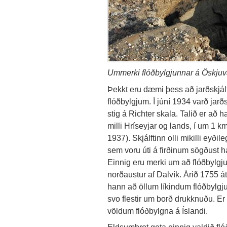
Ummerki flóðbylgjunnar á Öskjuvat
Þekkt eru dæmi þess að jarðskjálf
flóðbylgjum. Í júní 1934 varð jarðs
stig á Richter skala. Talið er að ha
milli Hríseyjar og lands, í um 1 k
1937). Skjálftinn olli mikilli ey
sem voru úti á firðinum sögðust h
Einnig eru merki um að flóðbylgju
norðaustur af Dalvík. Árið 1755 átt
hann að öllum líkindum flóðbylgj
svo flestir um borð drukknuðu. Er
völdum flóðbylgna á Íslandi.
Eldsumbrot geta einnig valdið fl