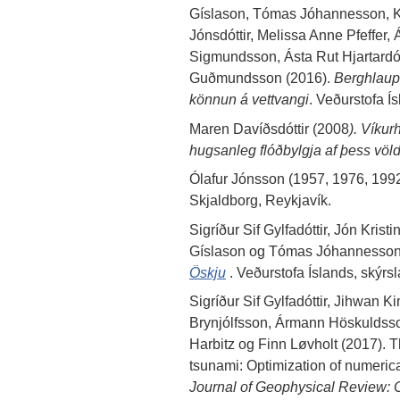
Gíslason, Tómas Jóhannesson, Kri
Jónsdóttir, Melissa Anne Pfeffer
Sigmundsson, Ásta Rut Hjartardó
Guðmundsson (2016).
Berghlaup 
könnun á vettvangi
. Veðurstofa Í
Maren Davíðsdóttir (2008
). Víkurh
hugsanleg flóðbylgja af þess vö
Ólafur Jónsson (1957, 1976, 199
Skjaldborg, Reykjavík.
Sigríður Sif Gylfadóttir, Jón Kris
Gíslason og Tómas Jóhannesson
Öskju
. Veðurstofa Íslands, skýrs
Sigríður Sif Gylfadóttir, Jihwan 
Brynjólfsson, Ármann Höskuldss
Harbitz og Finn Løvholt (2017). 
tsunami: Optimization of numeric
Journal of Geophysical Review: