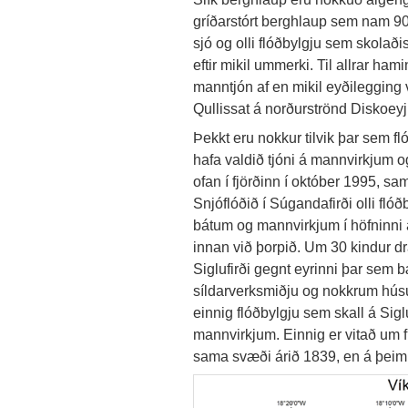
gríðarstórt berghlaup sem nam 9
sjó og olli flóðbylgju sem skolaði
eftir mikil ummerki. Til allrar ha
manntjón af en mikil eyðilegging 
Qullissat á norðurströnd Diskoeyj
Þekkt eru nokkur tilvik þar sem fló
hafa valdið tjóni á mannvirkjum og
ofan í fjörðinn í október 1995, sa
Snjóflóðið í Súgandafirði olli flóðb
bátum og mannvirkjum í höfninni
innan við þorpið. Um 30 kindur drá
Siglufirði gegnt eyrinni þar sem 
síldarverksmiðju og nokkrum húsum
einnig flóðbylgju sem skall á Sigl
mannvirkjum. Einnig er vitað um f
sama svæði árið 1839, en á þeim t