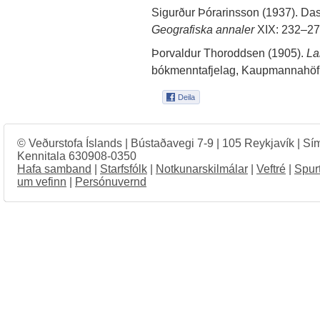
Sigurður Þórarinsson (1937). Das
Geografiska annaler
XIX: 232–27
Þorvaldur Thoroddsen (1905).
La
bókmenntafjelag, Kaupmannahöf
© Veðurstofa Íslands | Bústaðavegi 7-9 | 105 Reykjavík | Sí
Kennitala 630908-0350
Hafa samband
|
Starfsfólk
|
Notkunarskilmálar
|
Veftré
|
Spur
um vefinn
|
Persónuvernd