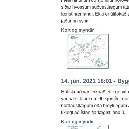
næst landi um 85 sjómílur norðv
síðar hvössum suðvestlægum áttum
færist nær landi. Ekki er útilokað
jaðarinn sýnir.
Kort og myndir
14. jún. 2021 18:01 - By
Hafískorið var teiknað eftir gervi
var næst landi um 90 sjómílur n
norðaustlægum eða breytilegum 
líklegt að ísinn fjarlægist landið.
Kort og myndir