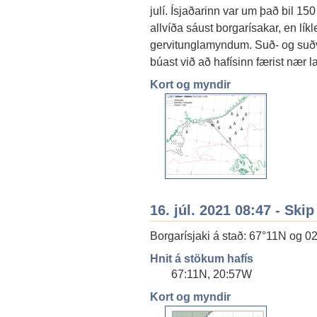
julí. Ísjaðarinn var um það bil 15
allvíða sáust borgarísakar, en líkl
gervitunglamyndum. Suð- og suðve
búast við að hafísinn færist nær l
Kort og myndir
16. júl. 2021 08:47 - Skip
Borgarísjaki á stað: 67°11N og 0
Hnit á stökum hafís
67:11N, 20:57W
Kort og myndir