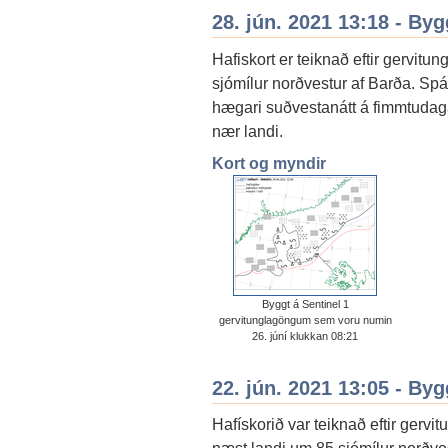
28. jún. 2021 13:18 - By
Hafiskort er teiknað eftir gervitun
sjómílur norðvestur af Barða. Sp
hægari suðvestanátt á fimmtudaga 
nær landi.
Kort og myndir
Byggt á Sentinel 1
gervitunglagöngum sem voru numin
26. júní klukkan 08:21
22. jún. 2021 13:05 - By
Hafískorið var teiknað eftir gervi