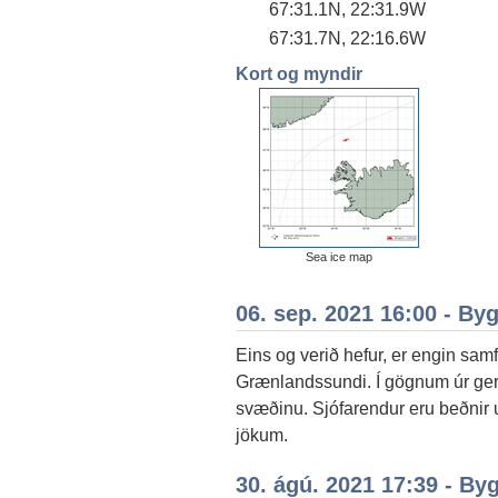
67:31.1N, 22:31.9W
67:31.7N, 22:16.6W
Kort og myndir
Sea ice map
06. sep. 2021 16:00 - By
Eins og verið hefur, er engin samf
Grænlandssundi. Í gögnum úr ger
svæðinu. Sjófarendur eru beðnir 
jökum.
30. ágú. 2021 17:39 - By