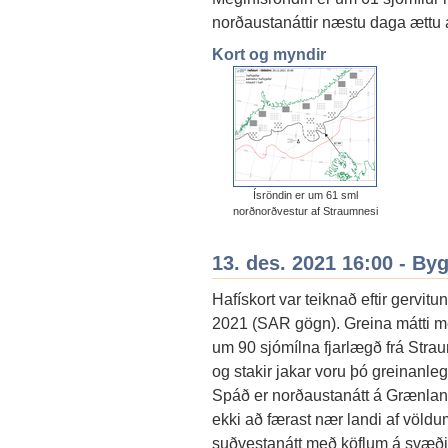
norðaustanáttir næstu daga ættu a
Kort og myndir
Ísröndin er um 61 sml
norðnorðvestur af Straumnesi
13. des. 2021 16:00 - By
Hafískort var teiknað eftir gervit
2021 (SAR gögn). Greina mátti me
um 90 sjómílna fjarlægð frá Stra
og stakir jakar voru þó greinanle
Spáð er norðaustanátt á Grænlands
ekki að færast nær landi af völdum 
suðvestanátt með köflum á svæðin