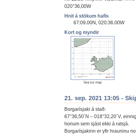
020°36,00W
Hnit á stökum hafís
67:09.00N, 020:36.00W
Kort og myndir
Sea ice map
21. sep. 2021 13:05 - Ski
Borgarísjaki á stað:
67°36,50´N – 018°32,20´V, einnig 
honum sem sjást ekki á ratsjá.
Borgarísjakinn er yfir hrauninu n