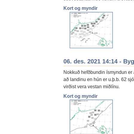
Kort og myndir
06. des. 2021 14:14 - By
Nokkuð hefðbundin ísmyndun er á
að landinu en hún er u.þ.b. 62 s
virðist vera vestan miðlínu.
Kort og myndir