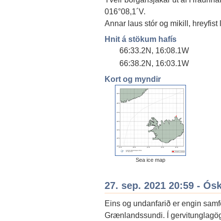
016°08,1´V.
Annar laus stór og mikill, hreyfist
Hnit á stökum hafís
66:33.2N, 16:08.1W
66:38.2N, 16:03.1W
Kort og myndir
Sea ice map
27. sep. 2021 20:59 - Ós
Eins og undanfarið er engin samfe
Grænlandssundi. Í gervitunglagö