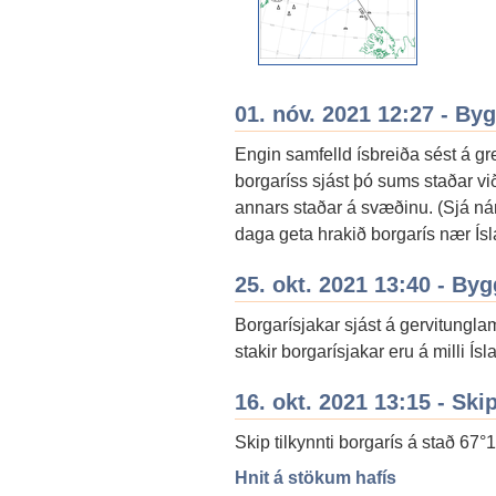
01. nóv. 2021 12:27 - By
Engin samfelld ísbreiða sést á g
borgaríss sjást þó sums staðar v
annars staðar á svæðinu. (Sjá nán
daga geta hrakið borgarís nær Ísl
25. okt. 2021 13:40 - By
Borgarísjakar sjást á gervitung
stakir borgarísjakar eru á milli Ís
16. okt. 2021 13:15 - Ski
Skip tilkynnti borgarís á stað 67°1
Hnit á stökum hafís