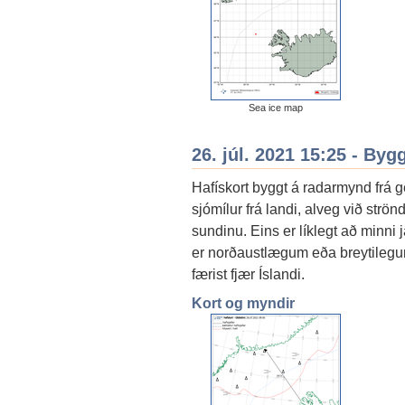
Sea ice map
26. júl. 2021 15:25 - By
Hafískort byggt á radarmynd frá ge
sjómílur frá landi, alveg við strö
sundinu. Eins er líklegt að minni
er norðaustlægum eða breytilegum 
færist fjær Íslandi.
Kort og myndir