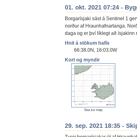
01. okt. 2021 07:24 - By
Borgarísjaki sást á Sentinel 1 g
norður af Hraunhafnartanga. Norð-
daga og er því líklegt að ísjakinn r
Hnit á stökum hafís
66:38.0N, 16:03.0W
Kort og myndir
Sea ice map
29. sep. 2021 18:35 - Ski
Tveir borgarísjakar út af Hraunha