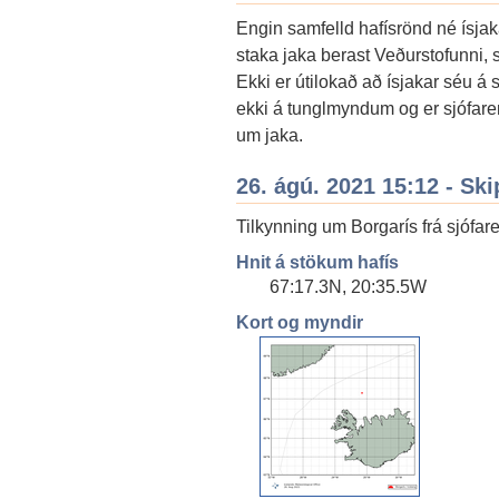
Engin samfelld hafísrönd né ísja
staka jaka berast Veðurstofunni, 
Ekki er útilokað að ísjakar séu á 
ekki á tunglmyndum og er sjófare
um jaka.
26. ágú. 2021 15:12 - Ski
Tilkynning um Borgarís frá sjófa
Hnit á stökum hafís
67:17.3N, 20:35.5W
Kort og myndir