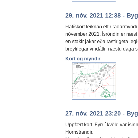
29. nóv. 2021 12:38 - By
Hafískort teiknað eftir radarmyndu
nóvember 2021. Ísröndin er næst
en stakir jakar eða rastir geta leg
breytilegar vindáttir næstu daga s
Kort og myndir
27. nóv. 2021 23:20 - By
Uppfært kort. Fyrr í kvöld var ís
Hornstrandir.