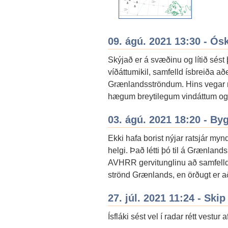
09. ágú. 2021 13:30 - Ós
Skýjað er á svæðinu og lítið sést
víðáttumikil, samfelld ísbreiða a
Grænlandsströndum. Hins vegar má
hægum breytilegum vindáttum og þ
03. ágú. 2021 18:20 - By
Ekki hafa borist nýjar ratsjár myn
helgi. Það létti þó til á Grænland
AVHRR gervitunglinu að samfellda
strönd Grænlands, en örðugt er að
27. júl. 2021 11:24 - Skip
Ísfláki sést vel í radar rétt vestur 