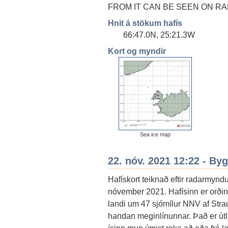
FROM IT CAN BE SEEN ON RA
Hnit á stökum hafís
66:47.0N, 25:21.3W
Kort og myndir
Sea ice map
22. nóv. 2021 12:22 - By
Hafískort teiknað eftir radarmyndu
nóvember 2021. Hafísinn er orðinn
landi um 47 sjómílur NNV af Strau
handan meginlínunnar. Það er útlit