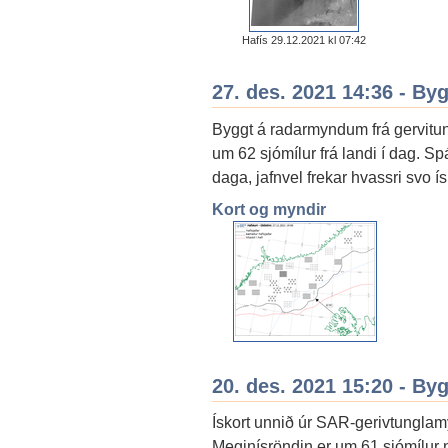
Hafís 29.12.2021 kl 07:42
27. des. 2021 14:36 - By
Byggt á radarmyndum frá gervitung
um 62 sjómílur frá landi í dag. Sp
daga, jafnvel frekar hvassri svo ís
Kort og myndir
20. des. 2021 15:20 - By
Ískort unnið úr SAR-gerivtunglam
Meginísröndin er um 61 sjómílur 