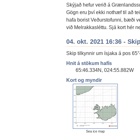
Skýjað hefur verið á Grænlandssu
Gögn eru því ekki nothæf til að te
hafa borist Veðurstofunni, bæði 
við Melrakkasléttu. Sjá kort hér n
04. okt. 2021 16:36 - Ski
Skip tilkynnir um ísjaka á pos 65
Hnit á stökum hafís
65:46.334N, 024:55.882W
Kort og myndir
Sea ice map