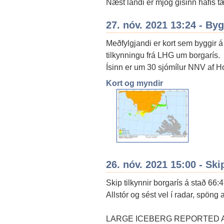
Næst landi er mjög gisinn hafís t
27. nóv. 2021 13:24 - By
Meðfylgjandi er kort sem byggir á 
tilkynningu frá LHG um borgarís.
Ísinn er um 30 sjómílur NNV af 
Kort og myndir
26. nóv. 2021 15:00 - Ski
Skip tilkynnir borgarís á stað 66
Allstór og sést vel í radar, spöng 
LARGE ICEBERG REPORTED AT 6