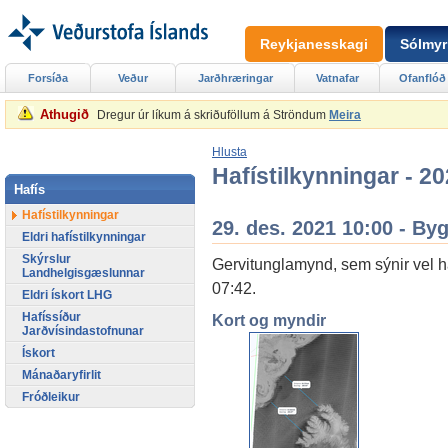
Reykjanesskagi
Sólmyr
Forsíða
Veður
Jarðhræringar
Vatnafar
Ofanflóð
Athugið
Dregur úr líkum á skriðuföllum á Ströndum
Meira
Hlusta
Hafístilkynningar - 2
Hafís
Hafístilkynningar
29. des. 2021 10:00 - By
Eldri hafístilkynningar
Skýrslur
Gervitunglamynd, sem sýnir vel 
Landhelgisgæslunnar
07:42.
Eldri ískort LHG
Hafíssíður
Kort og myndir
Jarðvísindastofnunar
Ískort
Mánaðaryfirlit
Fróðleikur