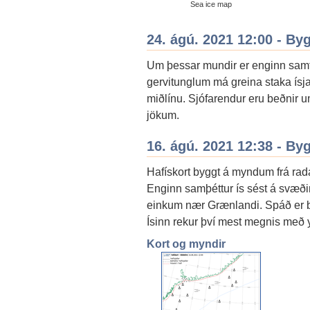
Sea ice map
24. ágú. 2021 12:00 - By
Um þessar mundir er enginn samf
gervitunglum má greina staka ís
miðlínu. Sjófarendur eru beðnir 
jökum.
16. ágú. 2021 12:38 - By
Hafískort byggt á myndum frá radar
Enginn samþéttur ís sést á svæðin
einkum nær Grænlandi. Spáð er b
Ísinn rekur því mest megnis með
Kort og myndir