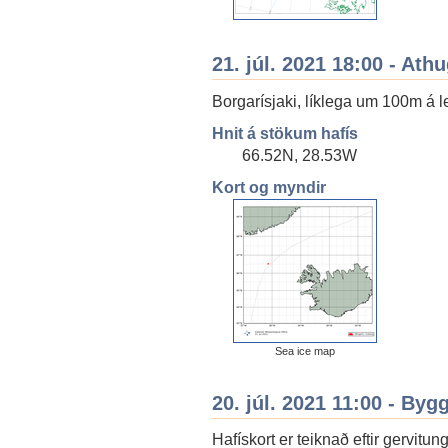
21. júl. 2021 18:00 - Ath
Borgarísjaki, líklega um 100m á 
Hnit á stökum hafís
66.52N, 28.53W
Kort og myndir
Sea ice map
20. júl. 2021 11:00 - By
Hafískort er teiknað eftir gervit