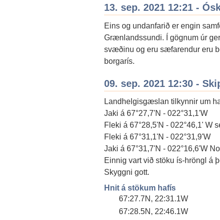
13. sep. 2021 12:21 - Ós
Eins og undanfarið er engin samfe
Grænlandssundi. Í gögnum úr ger
svæðinu og eru sæfarendur eru b
borgarís.
09. sep. 2021 12:30 - Ski
Landhelgisgæslan tilkynnir um haf
Jaki á 67°27,7'N - 022°31,1'W
Fleki á 67°28,5'N - 022°46,1' W se
Fleki á 67°31,1'N - 022°31,9'W
Jaki á 67°31,7'N - 022°16,6'W No
Einnig vart við stöku ís-hröngl á
Skyggni gott.
Hnit á stökum hafís
67:27.7N, 22:31.1W
67:28.5N, 22:46.1W