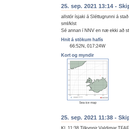
25. sep. 2021 13:14 - Ski
allstór ísjaki á Sléttugrunni á st
sml/klst
Sé annan í NNV en næ ekki að s
Hnit á stökum hafís
66:52N, 017:24W
Kort og myndir
Sea ice map
25. sep. 2021 11:38 - Ski
Kl. 11:38 Tilkynnir Valdimar TFA