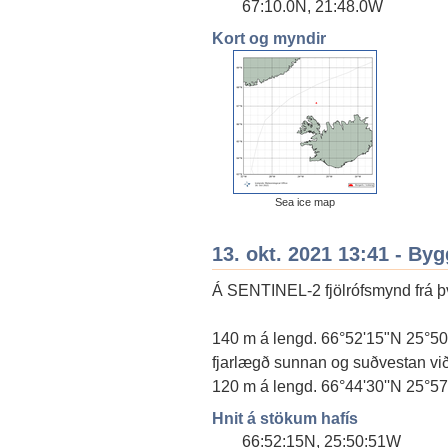
67:10.0N, 21:48.0W
Kort og myndir
Sea ice map
13. okt. 2021 13:41 - By
Á SENTINEL-2 fjölrófsmynd frá því
140 m á lengd. 66°52'15"N 25°50'5
fjarlægð sunnan og suðvestan við
120 m á lengd. 66°44'30''N 25°57'
Hnit á stökum hafís
66:52:15N, 25:50:51W