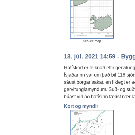
Sea ice map
13. júl. 2021 14:59 - By
Hafískort er teiknað eftir gervitu
Ísjaðarinn var um það bil 118 sjó
sáust borgarísakar, en líklegt er a
gervitunglamyndum. Suð- og suðve
búast við að hafísinn færist nær l
Kort og myndir