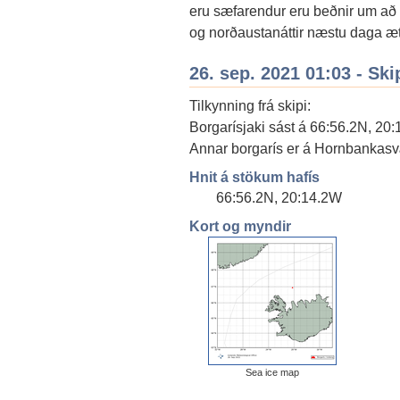
eru sæfarendur eru beðnir um að 
og norðaustanáttir næstu daga ætt
26. sep. 2021 01:03 - Ski
Tilkynning frá skipi:
Borgarísjaki sást á 66:56.2N, 20:1
Annar borgarís er á Hornbankasvæ
Hnit á stökum hafís
66:56.2N, 20:14.2W
Kort og myndir
Sea ice map