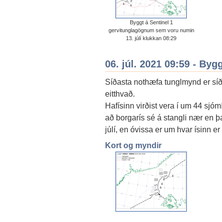
Byggt á Sentinel 1
gervitunglagögnum sem voru numin
13. júlí klukkan 08:29
06. júl. 2021 09:59 - By
Síðasta nothæfa tunglmynd er síðan
eitthvað.
Hafísinn virðist vera í um 44 sjóm
að borgarís sé á stangli nær en þa
júlí, en óvissa er um hvar ísinn e
Kort og myndir