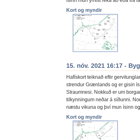
ísinn mun ýmist reka að eða frá la
Kort og myndir
15. nóv. 2021 16:17 - By
Hafískort teiknað eftir gervitung
strendur Grænlands og er gisin ís
Straumnesi. Nokkuð er um borgar
tilkynningum neðar á síðunni. Nor
næstu vikuna og því mun ísinn og
Kort og myndir