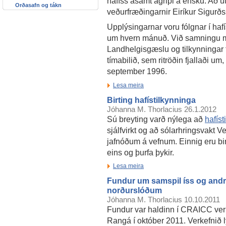
hafíss ásamt ágripi á ensku. Að ú
Orðasafn og tákn
veðurfræðingarnir Eiríkur Sigurð
Upplýsingarnar voru fólgnar í haf
um hvern mánuð. Við samningu mán
Landhelgisgæslu og tilkynningar 
tímabilið, sem ritröðin fjallaði um,
september 1996.
Lesa meira
Birting hafístilkynninga
Jóhanna M. Thorlacius
26.1.2012
Sú breyting varð nýlega að
hafíst
sjálfvirkt og að sólarhringsvakt V
jafnóðum á vefnum. Einnig eru bi
eins og þurfa þykir.
Lesa meira
Fundur um samspil íss og andr
norðurslóðum
Jóhanna M. Thorlacius
10.10.2011
Fundur var haldinn í CRAICC ver
Rangá í október 2011. Verkefnið l