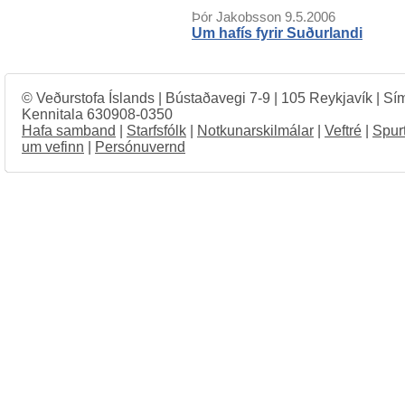
Þór Jakobsson
9.5.2006
Um hafís fyrir Suðurlandi
© Veðurstofa Íslands | Bústaðavegi 7-9 | 105 Reykjavík | Sí
Kennitala 630908-0350
Hafa samband
|
Starfsfólk
|
Notkunarskilmálar
|
Veftré
|
Spur
um vefinn
|
Persónuvernd