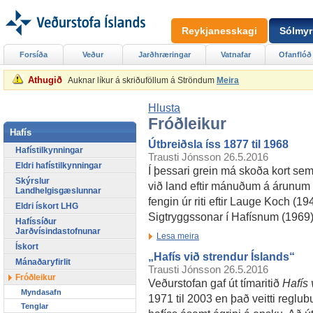
Reykjanesskagi
Sólmyr
Forsíða
Veður
Jarðhræringar
Vatnafar
Ofanflóð
Athugið
Auknar líkur á skriðuföllum á Ströndum
Meira
Hlusta
Fróðleikur
Hafís
Útbreiðsla íss 1877 til 1968
Hafístilkynningar
Trausti Jónsson
26.5.2016
Eldri hafístilkynningar
Í þessari grein má skoða kort sem
Skýrslur
við land eftir mánuðum á árunum 
Landhelgisgæslunnar
fengin úr riti eftir Lauge Koch (19
Eldri ískort LHG
Sigtryggssonar í Hafísnum (1969)
Hafíssíður
Jarðvísindastofnunar
Lesa meira
Ískort
„Hafís við strendur Íslands“
Mánaðaryfirlit
Trausti Jónsson
26.5.2016
Fróðleikur
Veðurstofan gaf út tímaritið
Hafís 
Myndasafn
1971 til 2003 en það veitti reglub
Tenglar