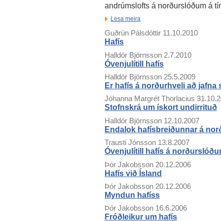
andrúmslofts á norðurslóðum á tí
Lesa meira
Guðrún Pálsdóttir
11.10.2010
Hafís
Halldór Björnsson
2.7.2010
Óvenjulítill hafís
Halldór Björnsson
25.5.2009
Er hafís á norðurhveli að jafna 
Jóhanna Margrét Thorlacius
31.10.
Stofnskrá um ískort undirrituð
Halldór Björnsson
12.10.2007
Endalok hafísbreiðunnar á nor
Trausti Jónsson
13.8.2007
Óvenjulítill hafís á norðurslóð
Þór Jakobsson
20.12.2006
Hafís við Ísland
Þór Jakobsson
20.12.2006
Myndun hafíss
Þór Jakobsson
16.6.2006
Fróðleikur um hafís