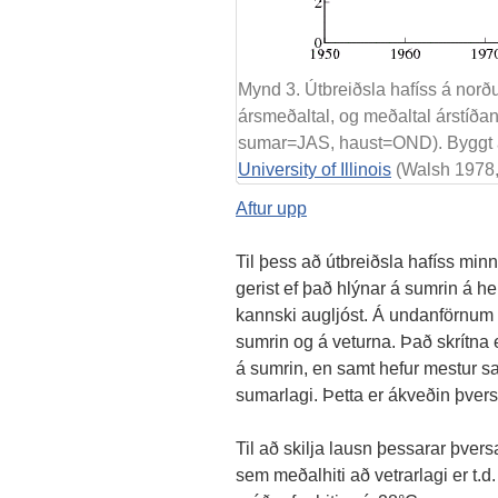
Mynd 3. Útbreiðsla hafíss á norðu
ársmeðaltal, og meðaltal árstíða
sumar=JAS, haust=OND). Byggt 
University of Illinois
(Walsh 1978,
Aftur upp
Til þess að útbreiðsla hafíss min
gerist ef það hlýnar á sumrin á h
kannski augljóst. Á undanförnum 
sumrin og á veturna. Það skrítna 
á sumrin, en samt hefur mestur sa
sumarlagi. Þetta er ákveðin þver
Til að skilja lausn þessarar þve
sem meðalhiti að vetrarlagi er t.