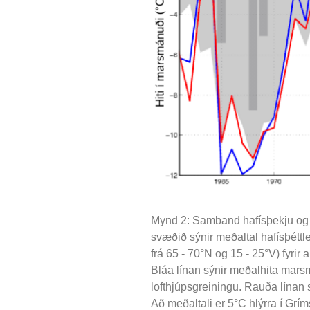
Mynd 2: Samband hafísþekju og l
svæðið sýnir meðaltal hafísþéttlei
frá 65 - 70°N og 15 - 25°V) fyrir
Bláa línan sýnir meðalhita marsm
lofthjúpsgreiningu. Rauða línan 
Að meðaltali er 5°C hlýrra í Grím