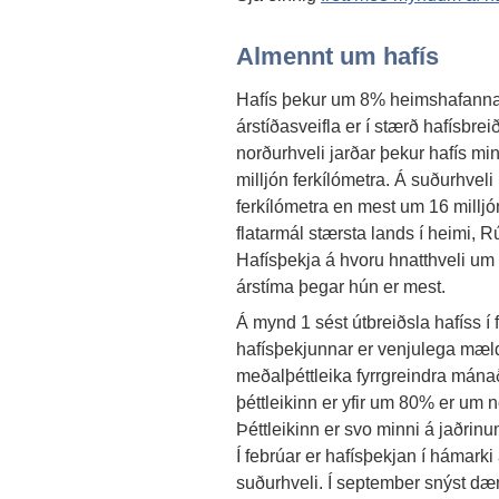
Almennt um hafís
Hafís þekur um 8% heimshafanna 
árstíðasveifla er í stærð hafísbrei
norðurhveli jarðar þekur hafís mi
milljón ferkílómetra. Á suðurhveli
ferkílómetra en mest um 16 milljó
flatarmál stærsta lands í heimi, R
Hafísþekja á hvoru hnatthveli um
árstíma þegar hún er mest.
Á mynd 1 sést útbreiðsla hafíss í 
hafísþekjunnar er venjulega mæl
meðalþéttleika fyrrgreindra mánað
þéttleikinn er yfir um 80% er um
Þéttleikinn er svo minni á jaðrin
Í febrúar er hafísþekjan í hámarki
suðurhveli. Í september snýst dæm