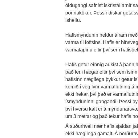
öldugangi safnist ískristallarnir
pönnukökur. Þessir diskar geta s
íshellu.
Hafísmyndunin heldur áfram meðan
varma til loftsins. Hafís er hinsv
varmatapinu eftir því sem hafísþek
Hafís getur einnig aukist á þann 
það ferli hægar eftir því sem ísinn
hafísinn nægilega þykkur getur ísi
komið í veg fyrir varmaflutning á 
ekki frekar, því það er varmaflutni
ísmynduninni gangandi. Þessi þykk
því hversu kalt er á myndunarsvæð
um 3 metrar og það tekur hafís no
Á suðurhveli nær hafís sjaldan j
ekki nægilega gamalt. Á norðurhve