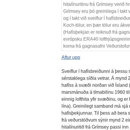
hitalínuritinu frá Grímsey verið 
Grímsey eru þó greinilega í takt 
og í takt við sveiflur í hafísbre
Koch-tölur, en þær tölur eru ákv
(Hafísþekjan er reiknuð frá gag
evrópsku ERA40 lofthjúpsgreining
koma frá gagnasafni Veðurstofun
Aftur upp
Sveiflur í hafísbreiðunni á þessu s
sérstaklega síðla vetrar. Á mynd 2
hafíss á svæði norðan við Ísland 
marsmánuða á tímabilinu 1960 til
einnig lofthita yfir svæðinu, og e
lína). Greinilegt samband má sjá m
hafísþekjunnar. Til þess að bera 
frá veðurstöðvum sýnir mynd 2 ei
hitalínuritið frá Grímsey passi in