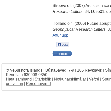
Stroeve ofl. (2007) Arctic sea ice
Research Letters
, 34. L09501, d
Holland o.fl. (2006) Future abrup
Geophysical Research Letters,
33
Aftur upp
Til baka
© Veðurstofa Íslands | Bústaðavegi 7-9 | 105 Reykjavík | Sí
Kennitala 630908-0350
Hafa samband
|
Starfsfólk
|
Notkunarskilmálar
|
Veftré
|
Spur
um vefinn
|
Persónuvernd