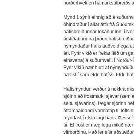
norðurhveli en hámarksútbreiðsla
Mynd 1 sýnir einnig að á suðurhveli
óhindraður í allar áttir frá Suðurs
hafísbreiðunnar lokaður inni í Norð
árstíðabundna þróun hafísbreiðun
nýmyndaður hafís auðveldlega út
ári. Fyrir vikið er frekar lítið um 
einsvetra) á suðurhveli. Í Norður-Í
Fyrir vikið nær hluti af nýmynduðu
bætist í sarp eldri hafíss. Eldri haf
Hafísmyndun verður á nokkra mism
sjóinn að frostmarki sjávar (sem e
seltu sjávarins). Þegar sjórinn he
áframhaldandi varmatap til loftsins 
myndast í efsta lagi hans. Þessi 
úr. Ef frost er nægilega mikið næ
yfirborðinu. Það fer eftir aðstæðum