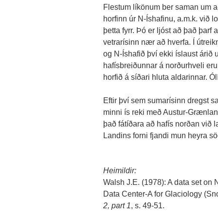
Flestum líkönum ber saman um að 
horfinn úr N-Íshafinu, a.m.k. við 
þetta fyrr. Þó er ljóst að það þarf
vetrarísinn nær að hverfa. Í útrei
og N-Íshafið því ekki íslaust ári
hafísbreiðunnar á norðurhveli eru
horfið á síðari hluta aldarinnar. Ól
Eftir því sem sumarísinn dregst s
minni ís reki með Austur-Grænla
það fátíðara að hafís norðan við l
Landins forni fjandi mun heyra sög
Heimildir:
Walsh J.E. (1978): A data set on
Data Center-A for Glaciology (Sn
2, part 1
, s. 49-51.