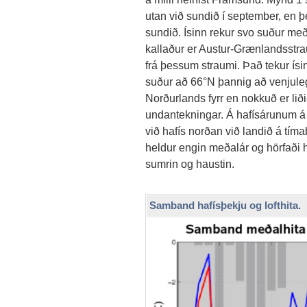
utan við sundið í september, en þe
sundið. Ísinn rekur svo suður me
kallaður er Austur-Grænlandsstra
frá þessum straumi. Það tekur ís
suður að 66°N þannig að venjuleg
Norðurlands fyrr en nokkuð er lið
undantekningar. Á hafísárunum á 7
við hafís norðan við landið á tíma
heldur engin meðalár og hörfaði h
sumrin og haustin.
Samband hafísþekju og lofthita.