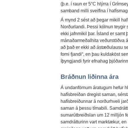
(þ.e. í raun er 5°C hlýrra í Grímse
samband milli sveiflna í hafísmag
Á mynd 2 sést að þegar mikill hafí
Norðurlandi. Þessi kólnun teygir s
ekki jafnmikil þar. Ísland er samt 
mánaðarmeðalhita veðurstöðva á 
að það er ekki að ástæðulausu sem
forni fjandi“, en þau kuldaköst 
íþyngjandi fyrir efnahag þjóðarinn
Bráðnun liðinna ára
Á undanförnum áratugum hefur hlý
hafísbreiðan dregist saman, sérs
hafísbreiðunnar á norðurhveli jarð
saman á þessu tímabili. Samdráttu
sumarútbreiðslan um 12 milljón fe
samdrátturinn vart marktækur, en 