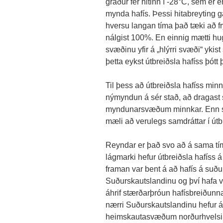
gráður fer hitinn í -28°C, sem er 
mynda hafís. Þessi hitabreyting gæ
hversu langan tíma það tæki að fry
nálgist 100%. En einnig mætti hugs
svæðinu yfir á „hlýrri svæði“ ykis
þetta eykst útbreiðsla hafíss þótt þ
Til þess að útbreiðsla hafíss min
nýmyndun á sér stað, að dragast s
myndunarsvæðum minnkar. Enn sem
mæli að verulegs samdráttar í útbr
Reyndar er það svo að á sama tí
lágmarki hefur útbreiðsla hafíss á
framan var bent á að hafís á suður
Suðurskautslandinu og því hafa vin
áhrif stærðarþróun hafísbreiðunna
nærri Suðurskautslandinu hefur á
heimskautasvæðum norðurhvelsi