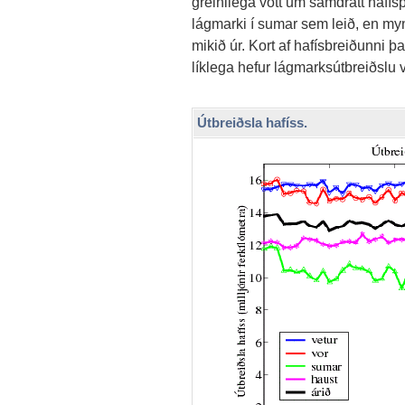
greinilega vott um samdrátt hafís
lágmarki í sumar sem leið, en my
mikið úr. Kort af hafísbreiðunni
líklega hefur lágmarksútbreiðslu 
Útbreiðsla hafíss.