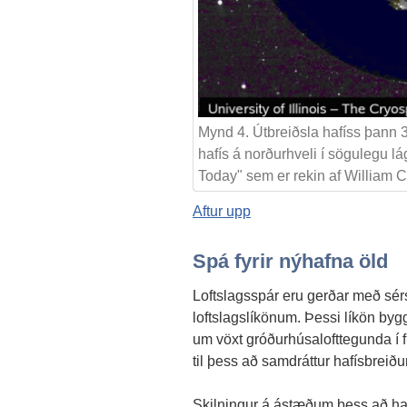
Mynd 4. Útbreiðsla hafíss þann 3
hafís á norðurhveli í sögulegu l
Today" sem er rekin af William C
Aftur upp
Spá fyrir nýhafna öld
Loftslagsspár eru gerðar með sé
loftslagslíkönum. Þessi líkön by
um vöxt gróðurhúsalofttegunda í f
til þess að samdráttur hafísbreiðu
Skilningur á ástæðum þess að haf