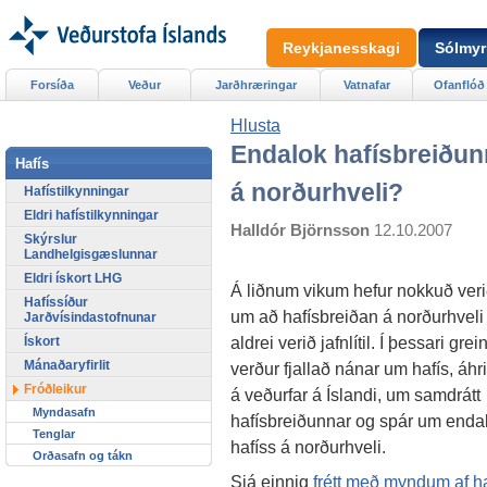
Reykjanesskagi
Sólmyr
Forsíða
Veður
Jarðhræringar
Vatnafar
Ofanflóð
Hlusta
Endalok hafísbreiðun
Hafís
á norðurhveli?
Hafístilkynningar
Eldri hafístilkynningar
Halldór Björnsson
12.10.2007
Skýrslur
Landhelgisgæslunnar
Eldri ískort LHG
Á liðnum vikum hefur nokkuð veri
Hafíssíður
um að hafísbreiðan á norðurhveli 
Jarðvísindastofnunar
aldrei verið jafnlítil. Í þessari grei
Ískort
Mánaðaryfirlit
verður fjallað nánar um hafís, áhr
Fróðleikur
á veðurfar á Íslandi, um samdrátt
Myndasafn
hafísbreiðunnar og spár um enda
Tenglar
hafíss á norðurhveli.
Orðasafn og tákn
Sjá einnig
frétt með myndum af h