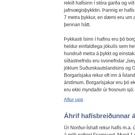
rekið hafísinn í stóra garða og vi
jafnvægisþykktin. Þannig er haf
7 metra þykkur, en dæmi eru um að
þennan hátt.
Þykkasti ísinn í hafinu eru þó borg
heldur einfaldlega jökulís sem hef
hundruð metra á þykkt og einsta
síðastnefndu eru svonefndar „íse
jöklum Suðurskautslandsins og 
Borgarísjaka rekur oft inn á Íslan
árstímum. Borgarísjakar eru þó ekk
eru ekki myndaðir úr frosnum sjó.
Aftur upp
Áhrif hafísbreiðunnar á 
Úr Norður-Íshafi rekur hafís m.a.
á milli nefnist Framsund. Mynd 1 sý