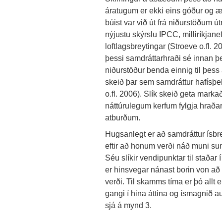
áratugum er ekki eins góður og æt
búist var við út frá niðurstöðum ú
nýjustu skýrslu IPCC, milliríkj
loftlagsbreytingar (Stroeve o.fl. 2
þessi samdráttarhraði sé innan 
niðurstöður benda einnig til þes
skeið þar sem samdráttur hafísþe
o.fl. 2006). Slík skeið geta marka
náttúrulegum kerfum fylgja hraðar
atburðum.
Hugsanlegt er að samdráttur ísbr
eftir að honum verði náð muni sum
Séu slíkir vendipunktar til staðar
er hinsvegar nánast borin von að 
verði. Til skamms tíma er þó allt 
gangi í hina áttina og ísmagnið a
sjá á mynd 3.