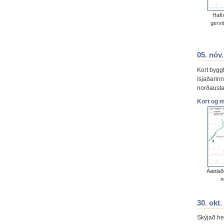
Hafí
gervi
05. nóv
Kort bygg
ísjaðarin
norðausta
Kort og 
Áætlað
n
30. okt
Skýjað hef