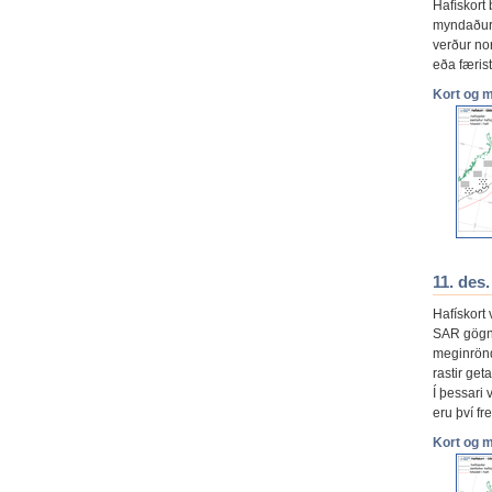
Hafískort
myndaður 
verður no
eða færis
Kort og 
11. des
Hafískort 
SAR gögn 
meginrönd
rastir ge
Í þessari 
eru því fr
Kort og 