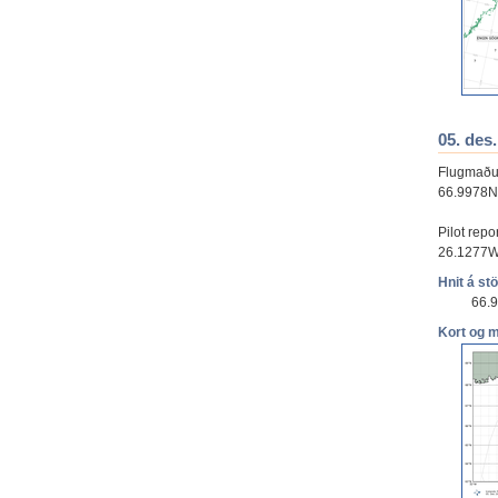
05. des.
Flugmaður 
66.9978N,
Pilot rep
26.1277W.
Hnit á st
66.
Kort og 