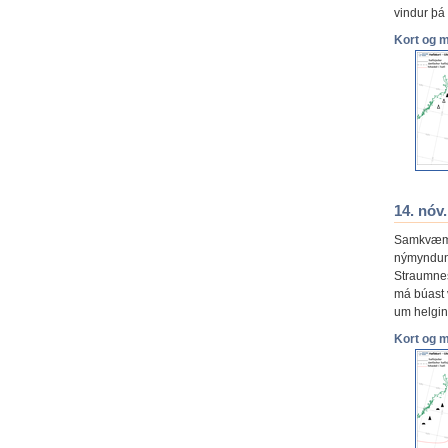
vindur þá
Kort og 
14. nóv
Samkvæmt
nýmyndun 
Straumnes
má búast 
um helgina
Kort og 