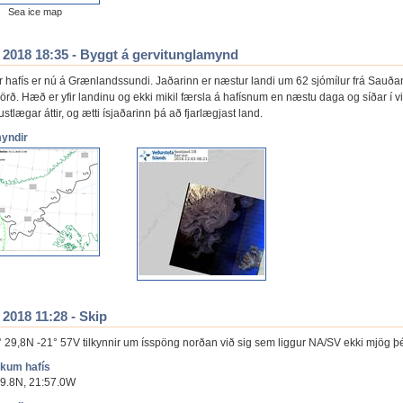
Sea ice map
. 2018 18:35 - Byggt á gervitunglamynd
r hafís er nú á Grænlandssundi. Jaðarinn er næstur landi um 62 sjómílur frá Sauða
örð. Hæð er yfir landinu og ekki mikil færsla á hafísnum en næstu daga og síðar í v
 austlægar áttir, og ætti ísjaðarinn þá að fjarlægjast land.
myndir
 2018 11:28 - Skip
° 29,8N -21° 57V tilkynnir um ísspöng norðan við sig sem liggur NA/SV ekki mjög þét
ökum hafís
9.8N, 21:57.0W