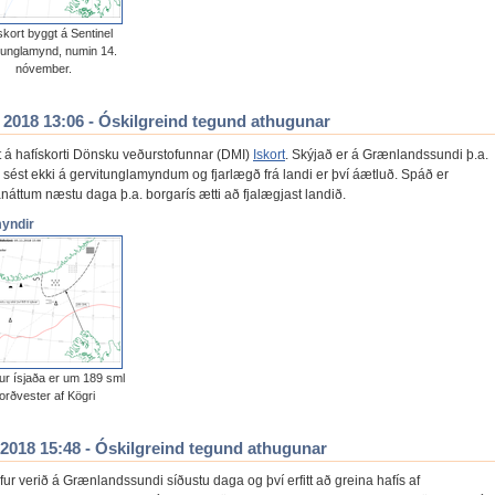
skort byggt á Sentinel
tunglamynd, numin 14.
nóvember.
. 2018 13:06 - Óskilgreind tegund athugunar
t á hafískorti Dönsku veðurstofunnar (DMI)
Iskort
. Skýjað er á Grænlandssundi þ.a.
n sést ekki á gervitunglamyndum og fjarlægð frá landi er því áætluð. Spáð er
náttum næstu daga þ.a. borgarís ætti að fjalægjast landið.
myndir
ur ísjaða er um 189 sml
orðvester af Kögri
. 2018 15:48 - Óskilgreind tegund athugunar
ur verið á Grænlandssundi síðustu daga og því erfitt að greina hafís af