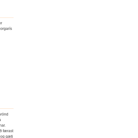
er
orgarís
inrönd
á
nar.
ð færast
 og gæti