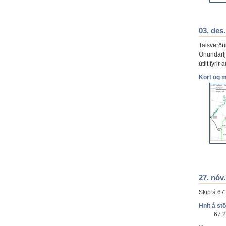
03. des
Talsverðu
Önundarfj
útlit fyrir
Kort og 
27. nóv.
Skip á 67
Hnit á st
67:2