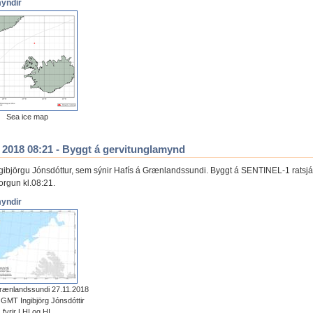
myndir
Sea ice map
. 2018 08:21 - Byggt á gervitunglamynd
Ingibjörgu Jónsdóttur, sem sýnir Hafís á Grænlandssundi. Byggt á SENTINEL-1 rats
morgun kl.08:21.
myndir
rænlandssundi 27.11.2018
1 GMT Ingibjörg Jónsdóttir
fyrir LHI og HI.