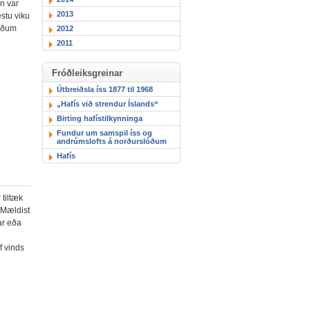
n var
2013
stu viku
lóðum
2012
2011
Fróðleiksgreinar
Útbreiðsla íss 1877 til 1968
„Hafís við strendur Íslands“
Birting hafístilkynninga
Fundur um samspil íss og
andrúmslofts á norðurslóðum
Hafís
 tiltæk
 Mældist
ar eða
f vinds