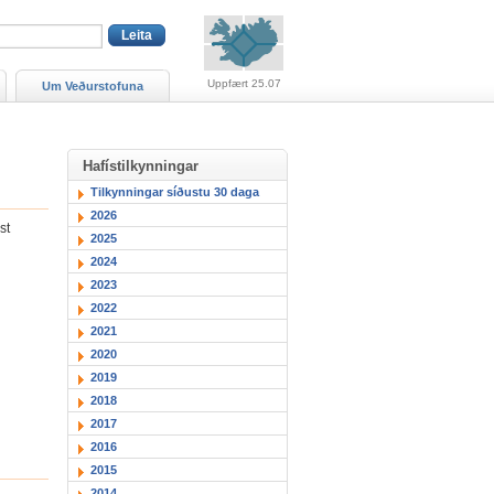
Viðvaranir (engin viðv
Uppfært 25.07
Um Veðurstofuna
Hafístilkynningar
Tilkynningar síðustu 30 daga
2026
st
2025
2024
2023
2022
2021
2020
2019
2018
2017
2016
2015
2014