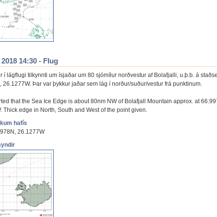
 2018 14:30 - Flug
í lágflugi tilkynnti um ísjaðar um 80 sjómílur norðvestur af Bolafjalli, u.þ.b. á staðs
 26.1277W. Þar var þykkur jaðar sem lág í norður/suður/vestur frá punktinum.
orted that the Sea Ice Edge is about 80nm NW of Bolafjall Mountain approx. at 66.9
 Thick edge in North, South and West of the point given.
ökum hafís
9978N, 26.1277W
myndir