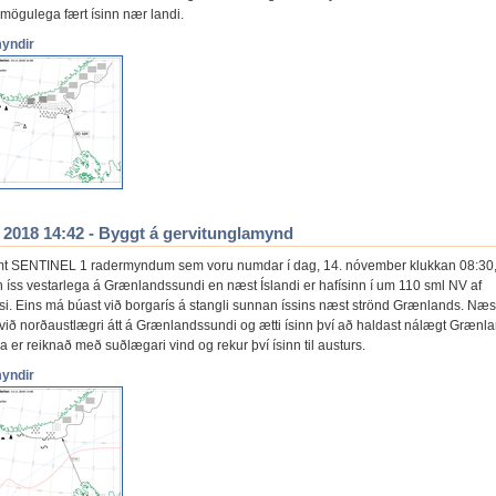
 mögulega fært ísinn nær landi.
myndir
. 2018 14:42 - Byggt á gervitunglamynd
 SENTINEL 1 radermyndum sem voru numdar í dag, 14. nóvember klukkan 08:30,
íss vestarlega á Grænlandssundi en næst Íslandi er hafísinn í um 110 sml NV af
i. Eins má búast við borgarís á stangli sunnan íssins næst strönd Grænlands. Næ
við norðaustlægri átt á Grænlandssundi og ætti ísinn því að haldast nálægt Grænla
 er reiknað með suðlægari vind og rekur því ísinn til austurs.
myndir