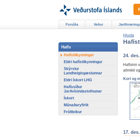
Forsíða
Veður
Jarðhræring
Hlusta
Hafíst
Hafís
Hafístilkynningar
24. des
Eldri hafístilkynningar
Hafísinn 
Skýrslur
allmikil o
Landhelgisgæslunnar
Kort og 
Eldri ískort LHG
Hafíssíður
Jarðvísindastofnunar
Ískort
Mánaðaryfirlit
Fróðleikur
17. des