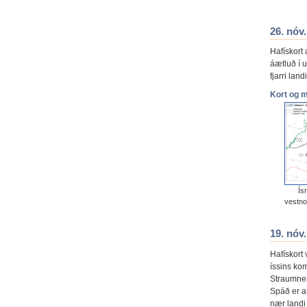
26. nóv
Hafískort
áætluð í 
fjarri land
Kort og 
Ís
vestno
19. nóv
Hafískort 
íssins ko
Straumnes
Spáð er a
nær landi 