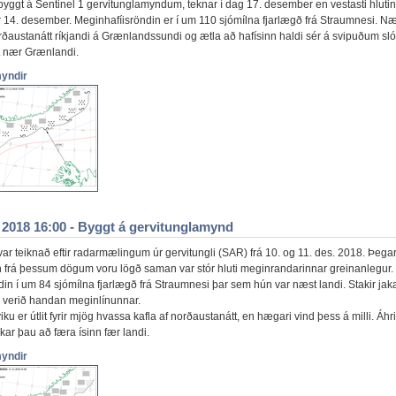
 byggt á Sentinel 1 gervitunglamyndum, teknar í dag 17. desember en vestasti hlutin
14. desember. Meginhafíisröndin er í um 110 sjómílna fjarlægð frá Straumnesi. Næ
rðaustanátt ríkjandi á Grænlandssundi og ætla að hafísinn haldi sér á svipuðum s
t nær Grænlandi.
myndir
. 2018 16:00 - Byggt á gervitunglamynd
var teiknað eftir radarmælingum úr gervitungli (SAR) frá 10. og 11. des. 2018. Þegar
frá þessum dögum voru lögð saman var stór hluti meginrandarinnar greinanlegur.
in í um 84 sjómílna fjarlægð frá Straumnesi þar sem hún var næst landi. Stakir jak
ta verið handan meginlínunnar.
viku er útlit fyrir mjög hvassa kafla af norðaustanátt, en hægari vind þess á milli. Áhri
ekar þau að færa ísinn fær landi.
myndir