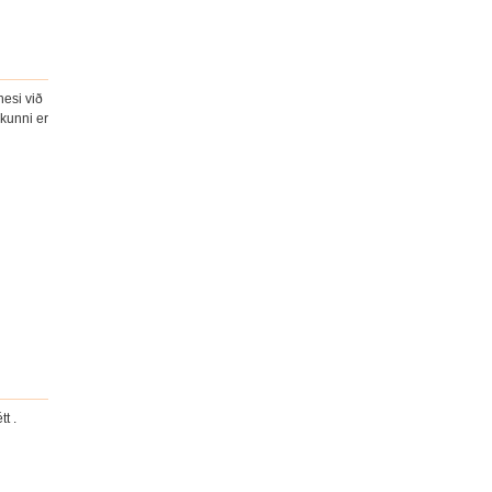
nesi við
ikunni er
t .