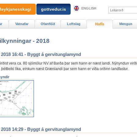
ENGLISH
Reykjanesskagi
gottvedur.is
ar
Vatnafar
Ofanflóð
Loftslag
Hafís
Mengun
ilkynningar - 2018
. 2018 16:41 - Byggt á gervitunglamynd
virðist vera ca. 80 sjómólur NV af Barða þar sem hann er næst landi. Nýnyndun virði
g þéttleiki líka, einkum næst Grænlandi þar sem hann er víða orðinn landfastur.
myndir
. 2018 14:29 - Byggt á gervitunglamynd