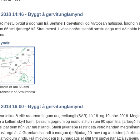
. 2018 14:46 - Byggt á gervitunglamynd
 að mestu byggt á gögnum frá Sentinel1 gervitungli og MyOcean hafísspá. Ísröndin 
um 66 sml fjarlægð frá Straumensi. Hvöss norðaustanátt næstu daga ætti að halda b
inu.
myndir
röndin er um 66 sml
rðvestur af Straumnesi
. 2018 16:00 - Byggt á gervitunglamynd
var teiknað eftir radarmælingum úr gervitungli (SAR) frá 18. og 19. nóv. 2018. Meg
m á köflum skýrt fram í þessum gögnum og mældist hún í um 90 sjómílna fjarlægð fr
i þar sem hún var næst landi. Stakir jakar eða rastir geta verið handan meginlínun
ustlægri átt á Grænlandssundi á morgun (þriðjudag 20. nóv.) og ætti ísinn þá ekki a
af völdum vinds. Frá miðvikudegi til sunnudags er útlit fyrir suðvestanátt á svæðinu