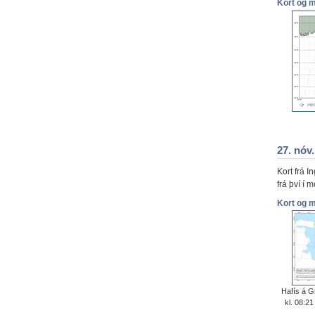
Kort og 
27. nóv
Kort frá 
frá því í 
Kort og 
Hafís á G
kl. 08:2