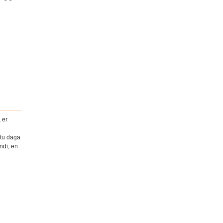
 er
stu daga
ndi, en