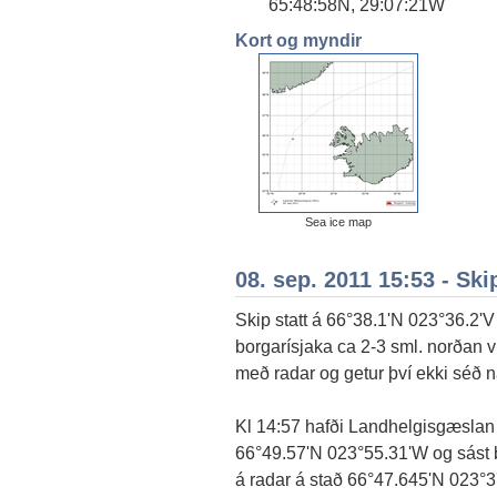
65:48:58N, 29:07:21W
Kort og myndir
Sea ice map
08. sep. 2011 15:53 - Ski
Skip statt á 66°38.1'N 023°36.2'
borgarísjaka ca 2-3 sml. norðan v
með radar og getur því ekki séð 
Kl 14:57 hafði Landhelgisgæslan 
66°49.57'N 023°55.31'W og sást b
á radar á stað 66°47.645'N 023°3