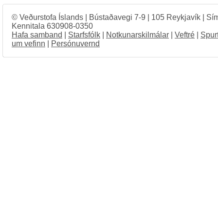
© Veðurstofa Íslands | Bústaðavegi 7-9 | 105 Reykjavík | Sí
Kennitala 630908-0350
Hafa samband
|
Starfsfólk
|
Notkunarskilmálar
|
Veftré
|
Spur
um vefinn
|
Persónuvernd