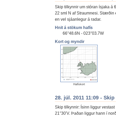
Skip tilkynnir um stóran ísjaka á
22 sml N af Straumnesi. Stærðin 
en vel sjáanlegur á radar.
Hnit á stökum hafís
66°48.6N - 023°03.7W
Kort og myndir
Hafískort
28. júl. 2011 11:09 - Skip
Skip tilkynnir: Ísinn liggur vesta
21°30'V. Þaðan liggur hann í nor