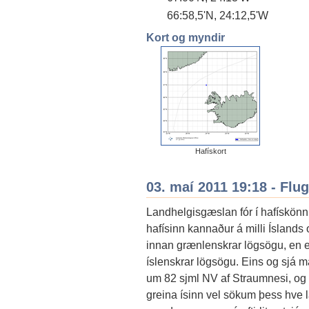
66:58,5'N, 24:12,5'W
Kort og myndir
Hafískort
03. maí 2011 19:18 - Fl
Landhelgisgæslan fór í hafískönnu
hafísinn kannaður á milli Íslands
innan grænlenskrar lögsögu, en 
íslenskrar lögsögu. Eins og sjá má
um 82 sjml NV af Straumnesi, og 
greina ísinn vel sökum þess hve l