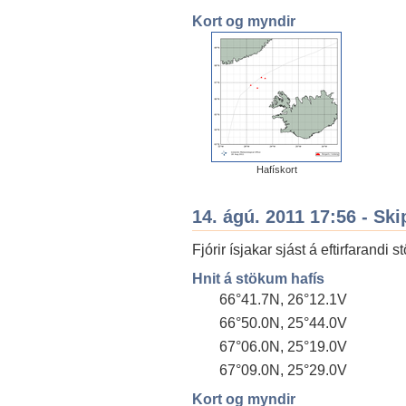
Kort og myndir
Hafískort
14. ágú. 2011 17:56 - Ski
Fjórir ísjakar sjást á eftirfarandi 
Hnit á stökum hafís
66°41.7N, 26°12.1V
66°50.0N, 25°44.0V
67°06.0N, 25°19.0V
67°09.0N, 25°29.0V
Kort og myndir