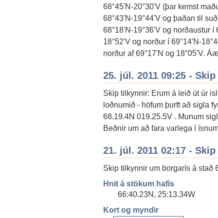
68°45'N-20°30'V (þar kemst maður e
68°43'N-19°44'V og þaðan til suðu
68°18'N-19°36'V og norðaustur í 
18°52'V og norður í 69°14'N-18°40
norður af 69°17'N og 18°05'V. Áætl
25. júl. 2011 09:25 - Skip
Skip tilkynnir: Erum á leið út úr isl.
loðnumið - höfum þurft að sigla fy
68.19.4N 019.25.5V . Munum sigla
Beðnir um að fara varlega í ísnum
21. júl. 2011 02:17 - Skip
Skip tilkynnir um borgarís á stað
Hnit á stökum hafís
66:40.23N, 25:13.34W
Kort og myndir