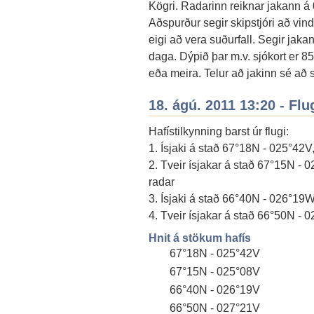
Kögri. Radarinn reiknar jakann á 
Aðspurður segir skipstjóri að vin
eigi að vera suðurfall. Segir jak
daga. Dýpið þar m.v. sjókort er 8
eða meira. Telur að jakinn sé að s
18. ágú. 2011 13:20 - Flu
Hafístilkynning barst úr flugi:
1. Ísjaki á stað 67°18N - 025°42V, 
2. Tveir ísjakar á stað 67°15N - 02
radar
3. Ísjaki á stað 66°40N - 026°19
4. Tveir ísjakar á stað 66°50N - 
Hnit á stökum hafís
67°18N - 025°42V
67°15N - 025°08V
66°40N - 026°19V
66°50N - 027°21V