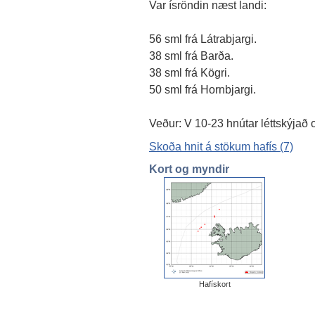
Var ísröndin næst landi:
56 sml frá Látrabjargi.
38 sml frá Barða.
38 sml frá Kögri.
50 sml frá Hornbjargi.
Veður: V 10-23 hnútar léttskýjað 
Skoða hnit á stökum hafís (7)
Kort og myndir
Hafískort