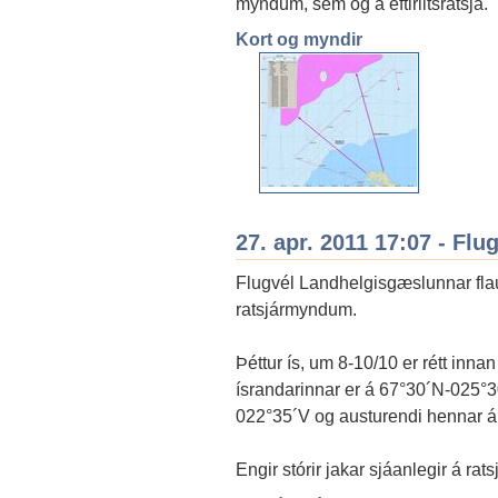
myndum, sem og á eftirlitsratsjá.
Kort og myndir
27. apr. 2011 17:07 - Fl
Flugvél Landhelgisgæslunnar flau
ratsjármyndum.
Þéttur ís, um 8-10/10 er rétt inn
ísrandarinnar er á 67°30´N-025°3
022°35´V og austurendi hennar á
Engir stórir jakar sjáanlegir á rat