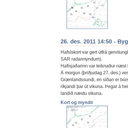
26. des. 2011 14:50 - By
Hafsískort var gert útfrá gervitu
SAR radarmyndum).
Hafísjaðarinn var teiknaður næst l
Á morgun (þriðjudag 27. des.) v
Grænlandssundi, en síðan er búis
ríkjandi þar út vikuna. Þegar á hei
landið næstu vikuna.
Kort og myndir