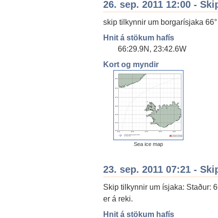
26. sep. 2011 12:00 - Ski
skip tilkynnir um borgarísjaka 66°
Hnit á stökum hafís
66:29.9N, 23:42.6W
Kort og myndir
Sea ice map
23. sep. 2011 07:21 - Ski
Skip tilkynnir um ísjaka: Staður: 
er á reki.
Hnit á stökum hafís