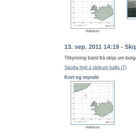
Hafískort
13. sep. 2011 14:19 - Ski
Tilkynning barst frá skipi um borg
Skoða hnit á stökum hafís (7)
Kort og myndir
Hafískort