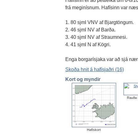
Hafísinn er að þéttleika um 6-8/1
frá meginísnum. Hafísinn var næst
1. 80 sjml VNV af Bjargtöngum.
2. 46 sjml NV af Barða.
3. 40 sjml NV af Straumnesi.
4. 41 sjml N af Kögri.
Enga borgarísjaka var að sjá nærr
Skoða hnit á hafísjaðri (16)
Kort og myndir
Rauða l
Hafískort