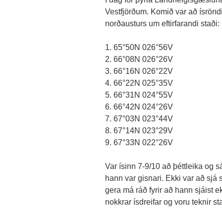
Vestfjörðum. Komið var að ísröndinn
norðausturs um eftirfarandi staði:
1. 65°50N 026°56V
2. 66°08N 026°26V
3. 66°16N 026°22V
4. 66°22N 025°35V
5. 66°31N 024°55V
6. 66°42N 024°26V
7. 67°03N 023°44V
8. 67°14N 023°29V
9. 67°33N 022°26V
Var ísinn 7-9/10 að þéttleika og 
hann var gisnari. Ekki var að sjá s
gera má ráð fyrir að hann sjáist ek
nokkrar ísdreifar og voru teknir s