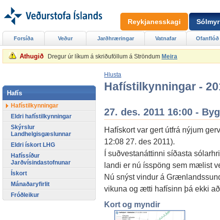
Reykjanesskagi
Sólmyr
Forsíða
Veður
Jarðhræringar
Vatnafar
Ofanflóð
Athugið
Dregur úr líkum á skriðuföllum á Ströndum
Meira
Hlusta
Hafístilkynningar - 2
Hafís
Hafístilkynningar
27. des. 2011 16:00 - By
Eldri hafístilkynningar
Skýrslur
Hafískort var gert útfrá nýjum g
Landhelgisgæslunnar
12:08 27. des 2011).
Eldri ískort LHG
Í suðvestanáttinni síðasta sólarh
Hafíssíður
Jarðvísindastofnunar
landi er nú ísspöng sem mælist ve
Ískort
Nú snýst vindur á Grænlandssundi 
Mánaðaryfirlit
vikuna og ætti hafísinn þá ekki að 
Fróðleikur
Kort og myndir