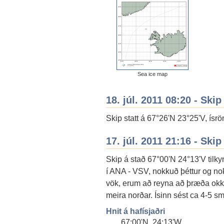
Sea ice map
18. júl. 2011 08:20 - Skip
Skip statt á 67°26'N 23°25'V, ísrö
17. júl. 2011 21:16 - Skip
Skip á stað 67°00'N 24°13'V tilky
í ANA - VSV, nokkuð þéttur og nokk
vök, erum að reyna að þræða okku
meira norðar. Ísinn sést ca 4-5 sml
Hnit á hafísjaðri
67:00'N, 24:13'W