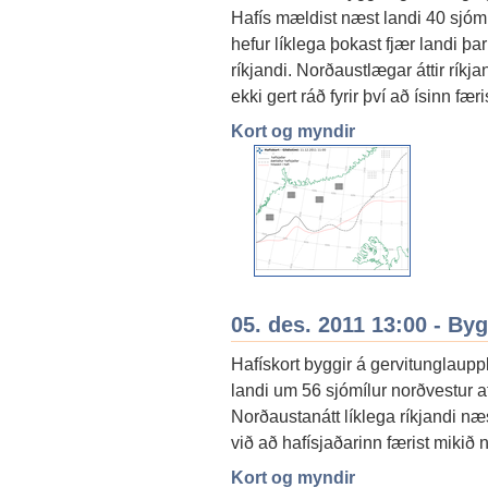
Hafís mældist næst landi 40 sjóm
hefur líklega þokast fjær landi þa
ríkjandi. Norðaustlægar áttir rík
ekki gert ráð fyrir því að ísinn fær
Kort og myndir
05. des. 2011 13:00 - By
Hafískort byggir á gervitunglaupp
landi um 56 sjómílur norðvestur a
Norðaustanátt líklega ríkjandi næ
við að hafísjaðarinn færist mikið n
Kort og myndir