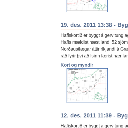
19. des. 2011 13:38 - By
Hafískortið er byggt á gervitungl
Hafís mældist næst landi 52 sjóm
Norðaustlægar áttir ríkjandi á G
ráð fyrir því að ísinn færist nær la
Kort og myndir
12. des. 2011 11:39 - By
Hafískortið er byggt á gervitungl