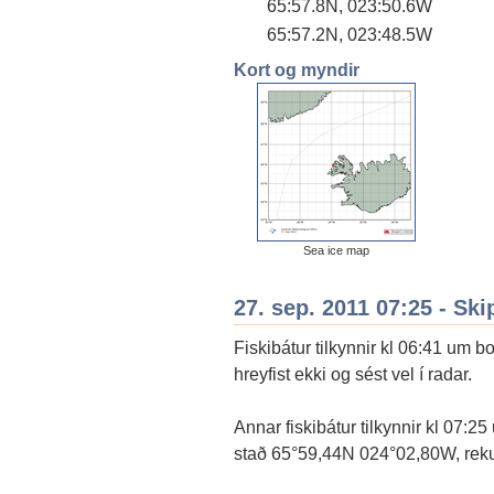
65:57.8N, 023:50.6W
65:57.2N, 023:48.5W
Kort og myndir
Sea ice map
27. sep. 2011 07:25 - Ski
Fiskibátur tilkynnir kl 06:41 um 
hreyfist ekki og sést vel í radar.
Annar fiskibátur tilkynnir kl 07:25
stað 65°59,44N 024°02,80W, rekur 