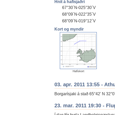
Hnit á hafísjaðri
67°30´N-025°30´V
68°09´N-022°35´V
68°09´N-019°12´V
Kort og myndir
Hafískort
03. apr. 2011 13:55 - Ath
Borgarísjaki á stað 65°42' N 32°0
23. mar. 2011 19:30 - F
Í dag fór þyrla Landhelgisgæsluna