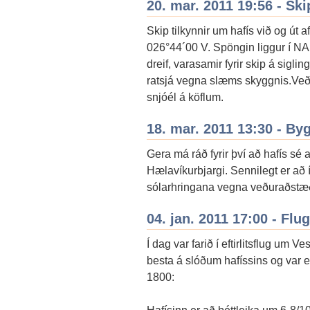
20. mar. 2011 19:56 - Ski
Skip tilkynnir um hafís við og út 
026°44´00 V. Spöngin liggur í NA
dreif, varasamir fyrir skip á sigling
ratsjá vegna slæms skyggnis.Veð
snjóél á köflum.
18. mar. 2011 13:30 - By
Gera má ráð fyrir því að hafís sé 
Hælavíkurbjargi. Sennilegt er að 
sólarhringana vegna veðuraðstæ
04. jan. 2011 17:00 - Fl
Í dag var farið í eftirlitsflug um 
besta á slóðum hafíssins og var ef
1800: