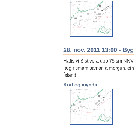
28. nóv. 2011 13:00 - By
Hafís virðist vera uþb 75 sm NNV 
lægir smám saman á morgun, einkum 
Íslandi.
Kort og myndir