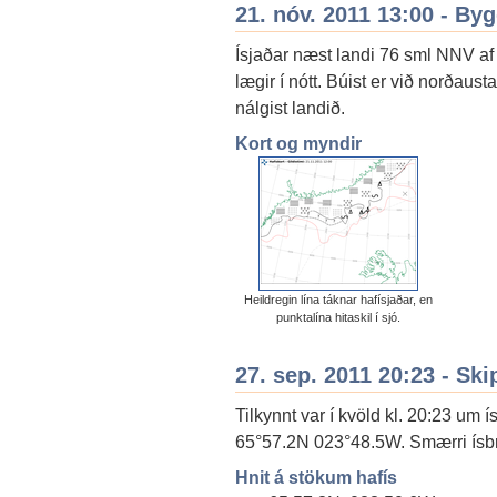
21. nóv. 2011 13:00 - By
Ísjaðar næst landi 76 sml NNV af
lægir í nótt. Búist er við norðaust
nálgist landið.
Kort og myndir
Heildregin lína táknar hafísjaðar, en
punktalína hitaskil í sjó.
27. sep. 2011 20:23 - Ski
Tilkynnt var í kvöld kl. 20:23 um 
65°57.2N 023°48.5W. Smærri ísbroti
Hnit á stökum hafís