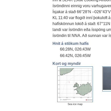
ísröndinni einnig voru varhugaverð
Ísjakar á stað 66°28‘N –026°43‘
KL 11:40 var flogið inní þokuloft 
hafískönnun lokið á stað: 67°11N
landi var ísröndin eða ísspöng u
ísröndin til NNA. Að sunnan var 
Hnit á stökum hafís
66:28N, 026:43W
66:42N, 026:45W
Kort og myndir
Sea ice map