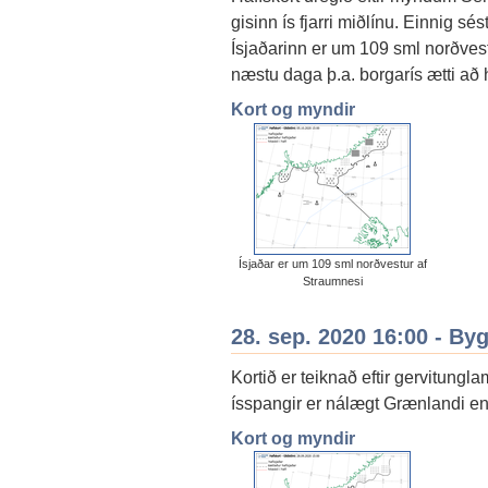
gisinn ís fjarri miðlínu. Einnig sé
Ísjaðarinn er um 109 sml norðves
næstu daga þ.a. borgarís ætti að h
Kort og myndir
Ísjaðar er um 109 sml norðvestur af
Straumnesi
28. sep. 2020 16:00 - By
Kortið er teiknað eftir gervitungl
ísspangir er nálægt Grænlandi en t
Kort og myndir