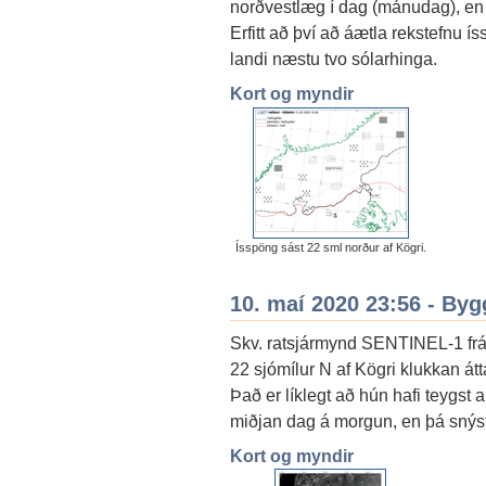
norðvestlæg í dag (mánudag), en 
Erfitt að því að áætla rekstefnu ís
landi næstu tvo sólarhinga.
Kort og myndir
Ísspöng sást 22 sml norður af Kögri.
10. maí 2020 23:56 - By
Skv. ratsjármynd SENTINEL-1 f
22 sjómílur N af Kögri klukkan átt
Það er líklegt að hún hafi teygst a
miðjan dag á morgun, en þá snýst v
Kort og myndir