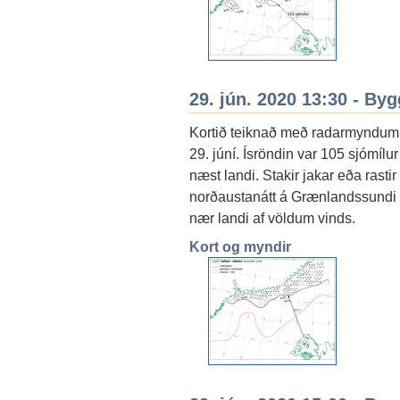
29. jún. 2020 13:30 - By
Kortið teiknað með radarmyndum úr
29. júní. Ísröndin var 105 sjómíl
næst landi. Stakir jakar eða rast
norðaustanátt á Grænlandssundi n
nær landi af völdum vinds.
Kort og myndir