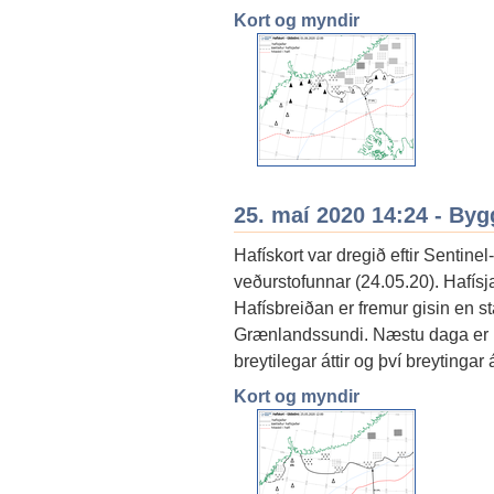
Kort og myndir
25. maí 2020 14:24 - By
Hafískort var dregið eftir Sentine
veðurstofunnar (24.05.20). Hafís
Hafísbreiðan er fremur gisin en st
Grænlandssundi. Næstu daga er út
breytilegar áttir og því breytingar 
Kort og myndir