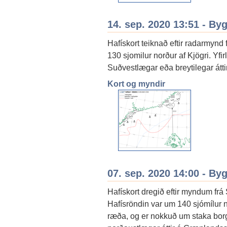
14. sep. 2020 13:51 - By
Hafískort teiknað eftir radarmynd 
130 sjomilur norður af Kjögri. Yfir
Suðvestlægar eða breytilegar átti
Kort og myndir
07. sep. 2020 14:00 - By
Hafískort dregið eftir myndum frá 
Hafísröndin var um 140 sjómílur n
ræða, og er nokkuð um staka borgar