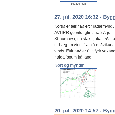
Sea ice map
27. júl. 2020 16:32 - By
Kortið er teiknað eftir radarmyndu
AVHRR gervitunglinu frá 27. júlí.
Straumnesi, en stakir jakar eða r
er hægum vindi fram á miðvikudag
vinds. Eftir það er útlit fyrir va
halda ísnum frá landi.
Kort og myndir
20. júl. 2020 14:57 - By