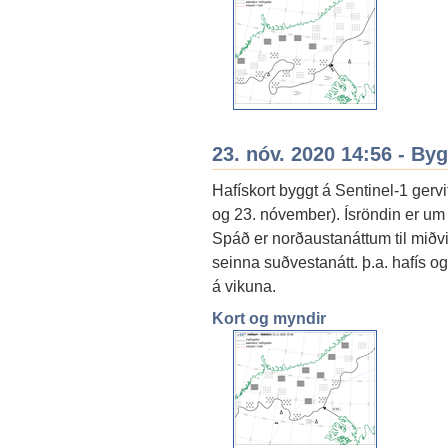
23. nóv. 2020 14:56 - By
Hafískort byggt á Sentinel-1 gerv
og 23. nóvember). Ísröndin er um 
Spáð er norðaustanáttum til miðv
seinna suðvestanátt. þ.a. hafís o
á vikuna.
Kort og myndir