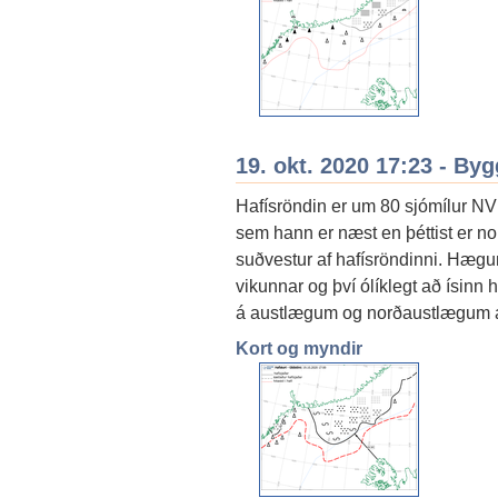
19. okt. 2020 17:23 - By
Hafísröndin er um 80 sjómílur NV 
sem hann er næst en þéttist er n
suðvestur af hafísröndinni. Hægum
vikunnar og því ólíklegt að ísinn h
á austlægum og norðaustlægum átt
Kort og myndir