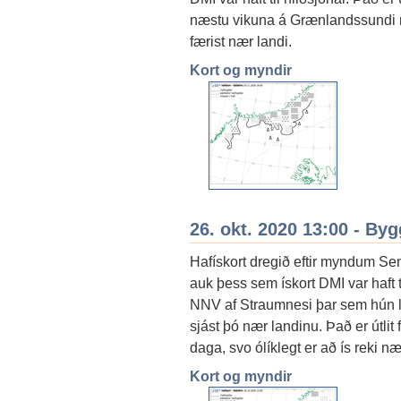
næstu vikuna á Grænlandssundi næ
færist nær landi.
Kort og myndir
26. okt. 2020 13:00 - By
Hafískort dregið eftir myndum Sen
auk þess sem ískort DMI var haft t
NNV af Straumnesi þar sem hún li
sjást þó nær landinu. Það er útli
daga, svo ólíklegt er að ís reki n
Kort og myndir