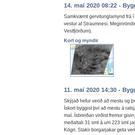
14. maí 2020 08:22 - By
Samkvæmt gervitunglamynd frá í 
vestur af Straumnesi. Meginröndin 
Vestfjörðum).
Kort og myndir
11. maí 2020 14:30 - By
Skýjað hefur verið að mestu og þv
Ískort byggist því að mestu á rats
maí. Ísbreiðan virðist fremur gisin
meðaltali 31 sml á um 223 sml ja
Kögri. Stakir borgarjakar geta ver