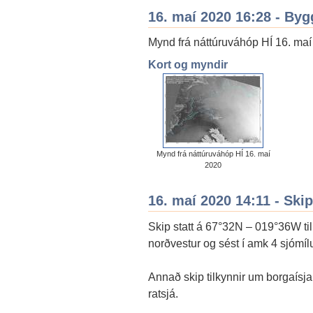
16. maí 2020 16:28 - By
Mynd frá náttúruváhóp HÍ 16. ma
Kort og myndir
Mynd frá náttúruváhóp HÍ 16. maí
2020
16. maí 2020 14:11 - Skip
Skip statt á 67°32N – 019°36W til
norðvestur og sést í amk 4 sjómílu
Annað skip tilkynnir um borgaísj
ratsjá.