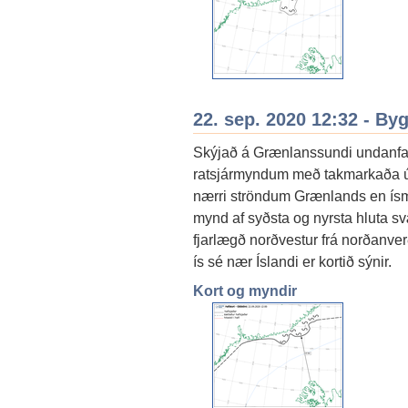
22. sep. 2020 12:32 - By
Skýjað á Grænlanssundi undanfar
ratsjármyndum með takmarkaða útb
nærri ströndum Grænlands en ísmy
mynd af syðsta og nyrsta hluta sv
fjarlægð norðvestur frá norðanve
ís sé nær Íslandi er kortið sýnir.
Kort og myndir