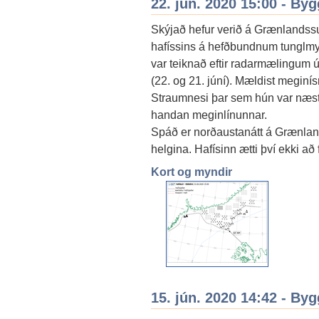
22. jún. 2020 15:00 - By
Skýjað hefur verið á Grænlandssu
hafíssins á hefðbundnum tunglmynd
var teiknað eftir radarmælingum úr
(22. og 21. júní). Mældist meginís
Straumnesi þar sem hún var næst l
handan meginlínunnar.
Spáð er norðaustanátt á Grænlan
helgina. Hafísinn ætti því ekki að
Kort og myndir
15. jún. 2020 14:42 - By