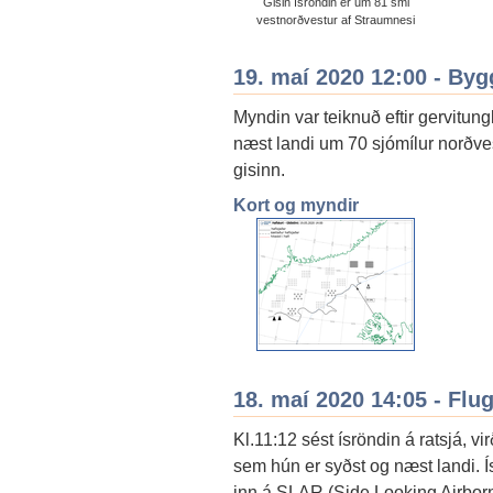
Gisin ísröndin er um 81 sml
vestnorðvestur af Straumnesi
19. maí 2020 12:00 - By
Myndin var teiknuð eftir gervitung
næst landi um 70 sjómílur norðve
gisinn.
Kort og myndir
18. maí 2020 14:05 - Fl
Kl.11:12 sést ísröndin á ratsjá, 
sem hún er syðst og næst landi. Ísr
inn á SLAR (Side Looking Airborn