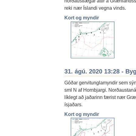
norðaustlægar áttir á Grænlandssu
reki nær Íslandi vegna vinds.
Kort og myndir
31. ágú. 2020 13:28 - By
Góðar gervitunglamyndir sem sýna 
sml N af Hornbjargi. Norðaustanát
líklegt að jaðarinn færist nær Gr
ísjaðars.
Kort og myndir