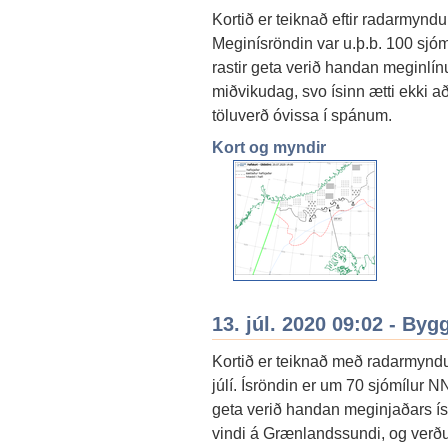
Kortið er teiknað eftir radarmyndum
Meginísröndin var u.þ.b. 100 sjóm
rastir geta verið handan meginlí
miðvikudag, svo ísinn ætti ekki að
töluverð óvissa í spánum.
Kort og myndir
13. júl. 2020 09:02 - By
Kortið er teiknað með radarmyndu
júlí. Ísröndin er um 70 sjómílur 
geta verið handan meginjaðars í
vindi á Grænlandssundi, og verð