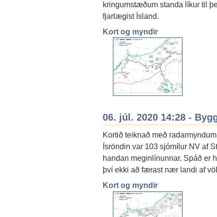
kringumstæðum standa líkur til þ
fjarlægist Ísland.
Kort og myndir
06. júl. 2020 14:28 - By
Kortið teiknað með radarmyndum úr 
Ísröndin var 103 sjómílur NV af St
handan meginlínunnar. Spáð er hæg
því ekki að færast nær landi af v
Kort og myndir