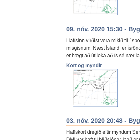
09. nóv. 2020 15:30 - By
Hafísinn virðist vera mikið til 
misgisnum. Næst Íslandi er ísrön
er hægt að útiloka að ís sé nær l
Kort og myndir
03. nóv. 2020 20:48 - By
Hafískort dregið eftir myndum Sen
DMI var haft til hliðsjónar. Það er 