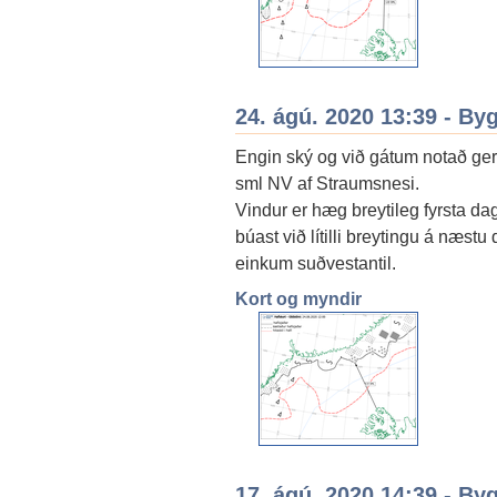
24. ágú. 2020 13:39 - By
Engin ský og við gátum notað ger
sml NV af Straumsnesi.
Vindur er hæg breytileg fyrsta dag
búast við lítilli breytingu á næstu 
einkum suðvestantil.
Kort og myndir
17. ágú. 2020 14:39 - By