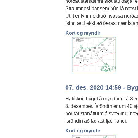
norðaustanáttinni síðustu daga, e
Straumnesi þar sem hún lá næst l
Útlit er fyrir nokkuð hvassa nor
ísinn ætti ekki að færast nær Ísla
Kort og myndir
07. des. 2020 14:59 - By
Hafískort byggt á myndum frá Sent
8. desember. Ísröndin er um 40 s
norðaustanátturm á svæðinu, hægu
ísröndin að færast fjær landi.
Kort og myndir