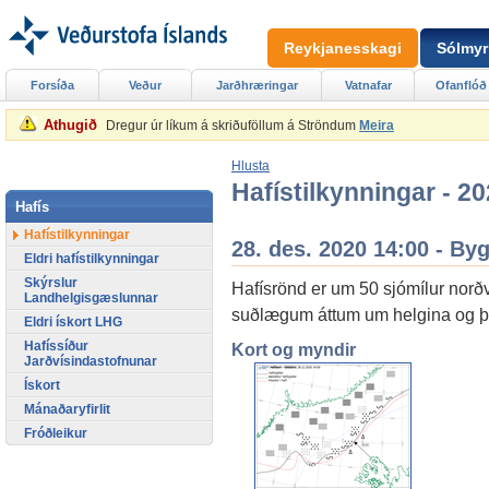
Reykjanesskagi
Sólmyr
Forsíða
Veður
Jarðhræringar
Vatnafar
Ofanflóð
Athugið
Dregur úr líkum á skriðuföllum á Ströndum
Meira
Hlusta
Hafístilkynningar - 2
Hafís
Hafístilkynningar
28. des. 2020 14:00 - By
Eldri hafístilkynningar
Skýrslur
Hafísrönd er um 50 sjómílur norð
Landhelgisgæslunnar
suðlægum áttum um helgina og því
Eldri ískort LHG
Hafíssíður
Kort og myndir
Jarðvísindastofnunar
Ískort
Mánaðaryfirlit
Fróðleikur