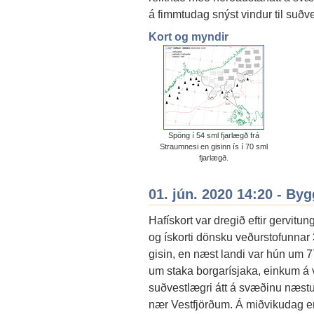
á fimmtudag snýst vindur til suðve
Kort og myndir
Spöng í 54 sml fjarlægð frá
Straumnesi en gisinn ís í 70 sml
fjarlægð.
01. jún. 2020 14:20 - By
Hafískort var dregið eftir gervit
og ískorti dönsku veðurstofunnar
gisin, en næst landi var hún um 7
um staka borgarísjaka, einkum á
suðvestlægri átt á svæðinu næstu 2
nær Vestfjörðum. Á miðvikudag er s