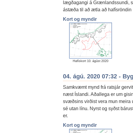
lægðagangi á Grænlandssundi, svo v
ástæða til að ætla að hafísröndin 
Kort og myndir
Hafískort 10. ágúst 2020
04. ágú. 2020 07:32 - By
Samkvæmt mynd frá ratsjár gervitu
næst Íslandi. Aðallega er um gisi
svæðsins virðist vera mun meira u
sé utan línu. Nyrst og syðst bárust
er.
Kort og myndir