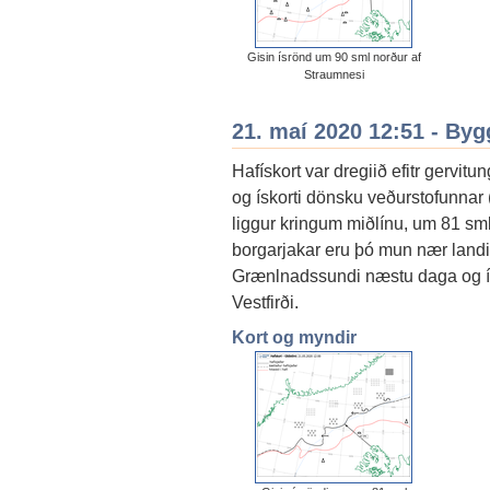
Gisin ísrönd um 90 sml norður af
Straumnesi
21. maí 2020 12:51 - By
Hafískort var dregiið efitr gervi
og ískorti dönsku veðurstofunnar 
liggur kringum miðlínu, um 81 sml
borgarjakar eru þó mun nær landi.
Grænlnadssundi næstu daga og ísin
Vestfirði.
Kort og myndir