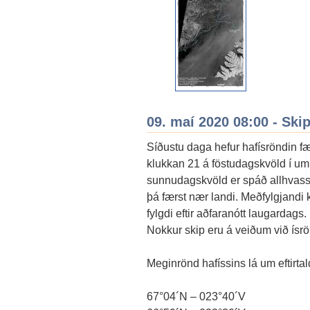
09. maí 2020 08:00 - Ski
Síðustu daga hefur hafísröndin fæ
klukkan 21 á föstudagskvöld í um
sunnudagskvöld er spáð allhvassr
þá færst nær landi. Meðfylgjandi
fylgdi eftir aðfaranótt laugardags.
Nokkur skip eru á veiðum við ísr
Meginrönd hafíssins lá um eftirta
67°04´N – 023°40´V