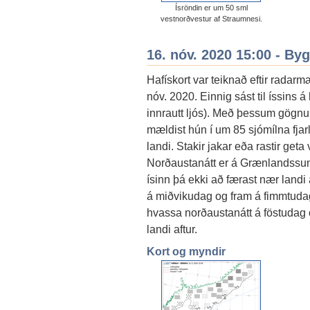
Ísröndin er um 50 sml
vestnorðvestur af Straumnesi.
16. nóv. 2020 15:00 - By
Hafískort var teiknað eftir radarm
nóv. 2020. Einnig sást til íssin
innrautt ljós). Með þessum gögnu
mældist hún í um 85 sjómílna fja
landi. Stakir jakar eða rastir get
Norðaustanátt er á Grænlandssund
ísinn þá ekki að færast nær landi
á miðvikudag og fram á fimmtudag s
hvassa norðaustanátt á föstudag 
landi aftur.
Kort og myndir