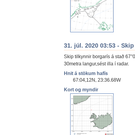
31. júl. 2020 03:53 - Skip
Skip tilkynnir borgarís á stað 6
30metra langur,sést illa í radar.
Hnit á stökum hafís
67:04,12N, 23:36.68W
Kort og myndir