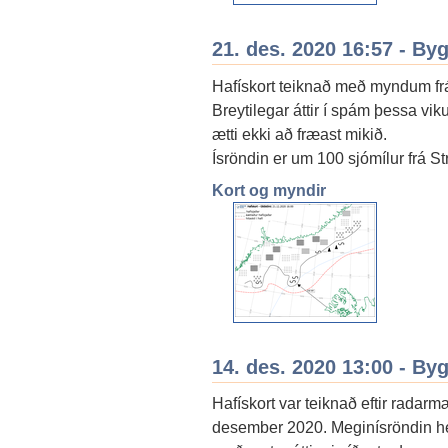
21. des. 2020 16:57 - By
Hafískort teiknað með myndum frá
Breytilegar áttir í spám þessa vik
ætti ekki að fræast mikið.
Ísröndin er um 100 sjómílur frá S
Kort og myndir
14. des. 2020 13:00 - By
Hafískort var teiknað eftir radar
desember 2020. Meginísröndin hefu