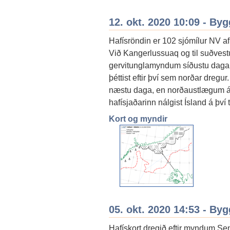
12. okt. 2020 10:09 - By
Hafísröndin er 102 sjómílur NV a
Við Kangerlussuaq og til suðvest
gervitunglamyndum síðustu daga.
þéttist eftir því sem norðar dreg
næstu daga, en norðaustlægum átt
hafísjaðarinn nálgist Ísland á því t
Kort og myndir
05. okt. 2020 14:53 - By
Hafískort dregið eftir myndum Se