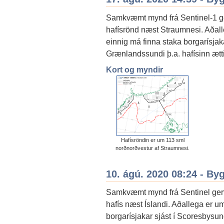
Samkvæmt mynd frá Sentinel-1 ger
hafísrönd næst Straumnesi. Aðall
einnig má finna staka borgarísja
Grænlandssundi þ.a. hafísinn ætti
Kort og myndir
Hafísröndin er um 113 sml
norðnorðvestur af Straumnesi.
10. ágú. 2020 08:24 - By
Samkvæmt mynd frá Sentinel gervi
hafís næst Íslandi. Aðallega er u
borgarísjakar sjást í Scoresbysu