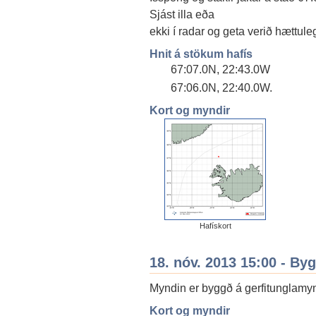
Sjást illa eða
ekki í radar og geta verið hættule
Hnit á stökum hafís
67:07.0N, 22:43.0W
67:06.0N, 22:40.0W.
Kort og myndir
Hafískort
18. nóv. 2013 15:00 - By
Myndin er byggð á gerfitunglamynd
Kort og myndir