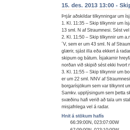
15. des. 2013 13:00 - Ski
Þrjár aðskildar tilkynningar um í
1. Kl. 11:35 – Skip tilkynnir um 
13 sml. N af Straumnesi. Sést vel 
2. Kl. 11:50 – Skip tilkynnir um a
´V, sem er um 43 sml. N af Straum
glærir, sjást illa eða ekkert á rad
skipum og bátum. Ísjakarnir hrey
norðan við skipið sést ekki hvort m
3. Kl. 11:55 – Skip tilkynnir um 
er um 22 sml. NNV af Straumnesi 
borgarísjökum sem var tilkynnt um
Samkv. upplýsingum sem þetta sk
svæðinu hafi verið að tala um stak
misjafnlega vel á radar.
Hnit á stökum hafís
66:39:00N, 023:07:00W
67:09:00N, 023:10:00W