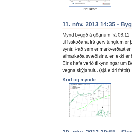
Hafískort
11. nóv. 2013 14:35 - By
Mynd byggð á gögnum frá 08.11. Þ
til ísskoðana frá gervitunglum er
sýnir. Það sem er markverðast er
afmarkaða svæðisins, en ekki er b
Eins hafa verið tilkynningar um B
vegna skýjahulu. (sjá eldri fréttir)
Kort og myndir
10. nóv. 2013 10:55 - Ski