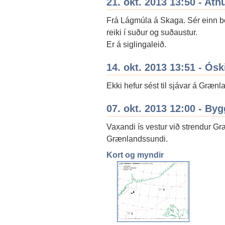
21. okt. 2013 13:50 - Ath
Frá Lágmúla á Skaga. Sér einn bor
reiki í suður og suðaustur.
Er á siglingaleið.
14. okt. 2013 13:51 - Ós
Ekki hefur sést til sjávar á Græn
07. okt. 2013 12:00 - By
Vaxandi ís vestur við strendur Gr
Grænlandssundi.
Kort og myndir