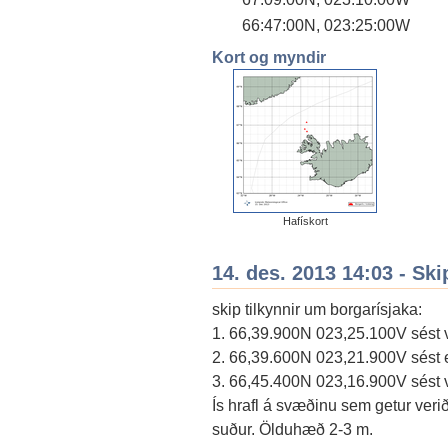
66:47:00N, 023:25:00W
Kort og myndir
Hafískort
14. des. 2013 14:03 - Ski
skip tilkynnir um borgarísjaka:
1. 66,39.900N 023,25.100V sést ve
2. 66,39.600N 023,21.900V sést ek
3. 66,45.400N 023,16.900V sést ve
Ís hrafl á svæðinu sem getur veri
suður. Ölduhæð 2-3 m.