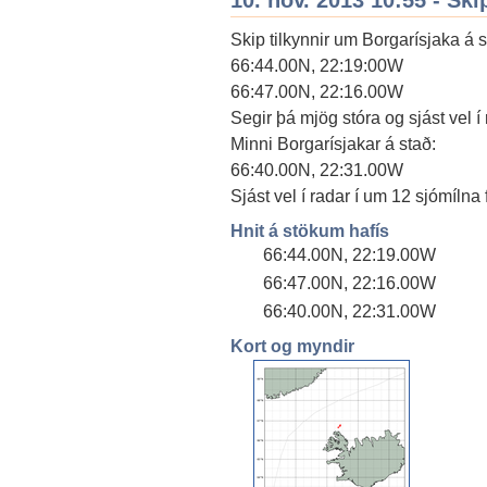
Skip tilkynnir um Borgarísjaka á s
66:44.00N, 22:19:00W
66:47.00N, 22:16.00W
Segir þá mjög stóra og sjást vel í 
Minni Borgarísjakar á stað:
66:40.00N, 22:31.00W
Sjást vel í radar í um 12 sjómílna 
Hnit á stökum hafís
66:44.00N, 22:19.00W
66:47.00N, 22:16.00W
66:40.00N, 22:31.00W
Kort og myndir