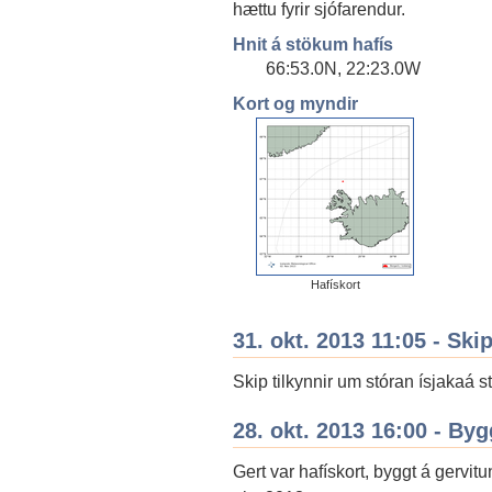
hættu fyrir sjófarendur.
Hnit á stökum hafís
66:53.0N, 22:23.0W
Kort og myndir
Hafískort
31. okt. 2013 11:05 - Ski
Skip tilkynnir um stóran ísjakaá 
28. okt. 2013 16:00 - By
Gert var hafískort, byggt á gervit