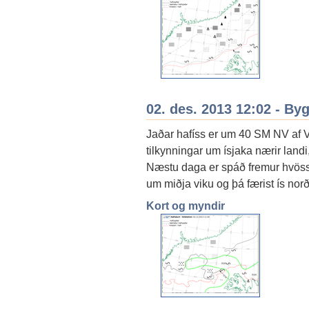
02. des. 2013 12:02 - By
Jaðar hafíss er um 40 SM NV af V
tilkynningar um ísjaka nærir land
Næstu daga er spáð fremur hvös
um miðja viku og þá færist ís norð
Kort og myndir