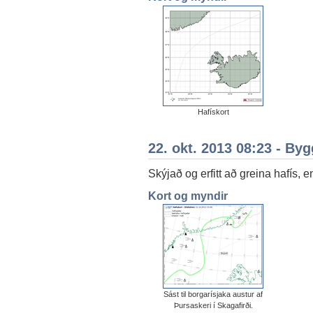
Hafískort
22. okt. 2013 08:23 - By
Skýjað og erfitt að greina hafís, e
Kort og myndir
Sást til borgarísjaka austur af
Þursaskeri í Skagafirði.