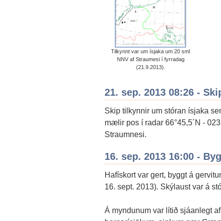
Tilkynnt var um ísjaka um 20 sml
NNV af Straumesi í fyrradag
(21.9.2013).
21. sep. 2013 08:26 - Ski
Skip tilkynnir um stóran ísjaka s
mælir pos í radar 66°45,5´N - 02
Straumnesi.
16. sep. 2013 16:00 - By
Hafískort var gert, byggt á gervit
16. sept. 2013). Skýlaust var á s
Á myndunum var lítið sjáanlegt af