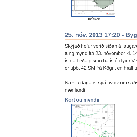
Hafískort
25. nóv. 2013 17:20 - By
Skýjað hefur verið síðan á lauga
tunglmynd frá 23. nóvember kl. 14
íshrafl eða gisinn hafís úti fyirir V
er uþb. 42 SM frá Kögri, en hrafl t
Næstu daga er spá hvössum suðve
nær landi.
Kort og myndir