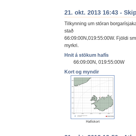
21. okt. 2013 16:43 - Ski
Tilkynning um stóran borgarísjaka 
stað
66:09:00N,019:55:00W. Fjöldi smær
myrkri.
Hnit á stökum hafís
66:09:00N, 019:55:00W
Kort og myndir
Hafískort