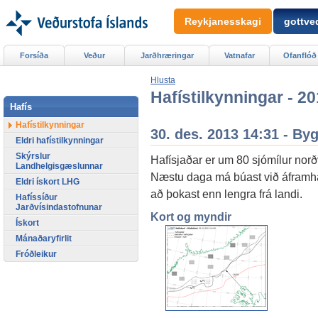
Reykjanesskagi
gottved
Forsíða
Veður
Jarðhræringar
Vatnafar
Ofanflóð
Hlusta
Hafístilkynningar - 2
Hafís
Hafístilkynningar
30. des. 2013 14:31 - By
Eldri hafístilkynningar
Skýrslur
Hafísjaðar er um 80 sjómílur norð
Landhelgisgæslunnar
Næstu daga má búast við áframhal
Eldri ískort LHG
að þokast enn lengra frá landi.
Hafíssíður
Jarðvísindastofnunar
Kort og myndir
Ískort
Mánaðaryfirlit
Fróðleikur