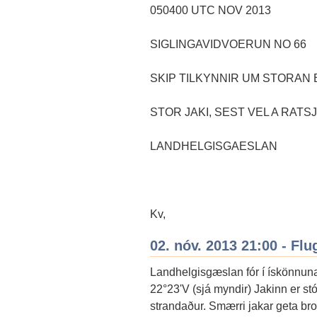
050400 UTC NOV 2013
SIGLINGAVIDVOERUN NO 66
SKIP TILKYNNIR UM STORAN B
STOR JAKI, SEST VEL A RAT
LANDHELGISGAESLAN
Kv,
02. nóv. 2013 21:00 - F
Landhelgisgæslan fór í ískönnuna
22°23'V (sjá myndir) Jakinn er stó
strandaður. Smærri jakar geta b