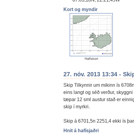
Kort og myndir
Hafískort
27. nóv. 2013 13:34 - Ski
Skip Tilkynnir um mikinn ís 6708n 
eins langt og séð verður, skyggni g
tæpar 12 sml austur stað er einnig 
skip í myrkri.
Skip á 6701,5n 2251,4 ekki ís þar
Hnit á hafísjaðri