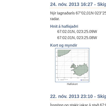
24. nóv. 2013 16:27 - Ski
Nýr lagnaðarís 67°02,01N 023°25,0
radar.
Hnit á hafísjaðri
67:02.01N, 023:25.09W
67:02.01N, 023:25.08W
Kort og myndir
Hafískort
22. nóv. 2013 23:10 - Ski
Ísspöng og stakir jakar á stað 6