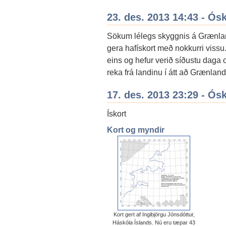
23. des. 2013 14:43 - Ós
Sökum lélegs skyggnis á Grænla
gera hafískort með nokkurri vissu
eins og hefur verið síðustu daga
reka frá landinu í átt að Grænland
17. des. 2013 23:29 - Ós
Ískort
Kort og myndir
Kort gert af Ingibjörgu Jónsdóttur,
Háskóla Íslands. Nú eru tæpar 43