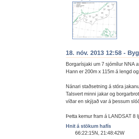
18. nóv. 2013 12:58 - By
Borgarísjaki um 7 sjómílur NNA a
Hann er 200m x 115m á lengd og 
Nánari staðsetning á stóra jakan
Talsvert minni jakar og borgarbro
víðar en skýjað var á þessum sló
Þetta kemur fram á LANDSAT 8 ljó
Hnit á stökum hafís
66:22:15N, 21:48:42W