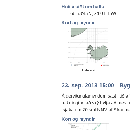
Hnit á stökum hafís
66:53:45N, 24:01:15W
Kort og myndir
Hafískort
23. sep. 2013 15:00 - By
Á gervitunglamyndum sást lítið af
reikninginn að ský hylja að mestu
ísjaka um 20 sml NNV af Straume
Kort og myndir