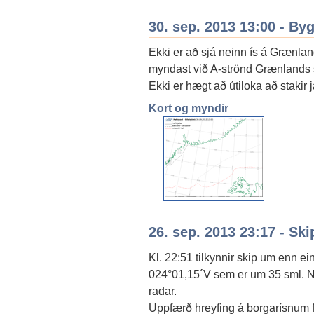
30. sep. 2013 13:00 - By
Ekki er að sjá neinn ís á Grænland
myndast við A-strönd Grænlands
Ekki er hægt að útiloka að stakir
Kort og myndir
26. sep. 2013 23:17 - Ski
Kl. 22:51 tilkynnir skip um enn e
024°01,15´V sem er um 35 sml. NV
radar.
Uppfærð hreyfing á borgarísnum fy