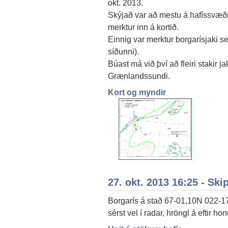
okt. 2013.
Skýjað var að mestu á hafíssvæð
merktur inn á kortið.
Einnig var merktur borgarísjaki se
síðunni).
Búast má við því að fleiri stakir j
Grænlandssundi.
Kort og myndir
27. okt. 2013 16:25 - Ski
Borgarís á stað 67-01,10N 022-17,
sérst vel í radar, hröngl á eftir ho