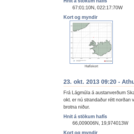
Hnit á stökum hafís
67:01:10N, 022:17:70W
Kort og myndir
Hafískort
23. okt. 2013 09:20 - Ath
Frá Lágmúla á austanverðum Skag
okt. er nú strandaður rétt norðan
brotna niður.
Hnit á stökum hafís
66,009006N, 19,974013W
Kort og myndir