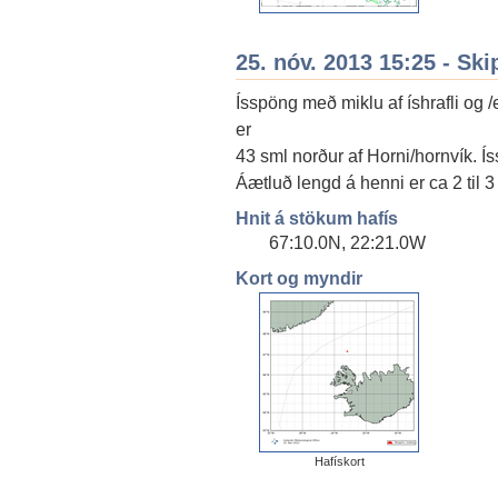
25. nóv. 2013 15:25 - Ski
Ísspöng með miklu af íshrafli og
er
43 sml norður af Horni/hornvík. Ís
Áætluð lengd á henni er ca 2 til 3
Hnit á stökum hafís
67:10.0N, 22:21.0W
Kort og myndir
Hafískort