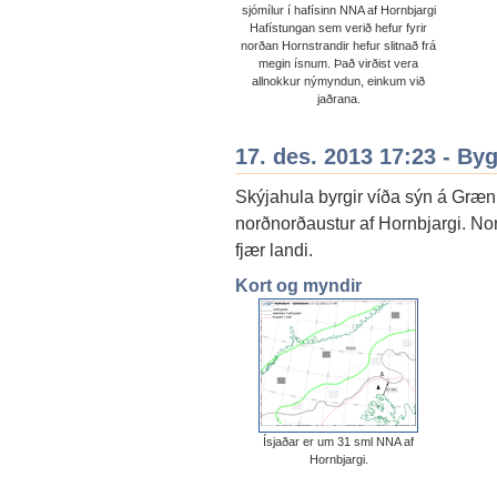
sjómílur í hafísinn NNA af Hornbjargi
Hafístungan sem verið hefur fyrir
norðan Hornstrandir hefur slitnað frá
megin ísnum. Það virðist vera
allnokkur nýmyndun, einkum við
jaðrana.
17. des. 2013 17:23 - By
Skýjahula byrgir víða sýn á Græn
norðnorðaustur af Hornbjargi. No
fjær landi.
Kort og myndir
Ísjaðar er um 31 sml NNA af
Hornbjargi.