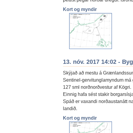
Kort og myndir
13. nóv. 2017 14:02 - By
Skýjað að mestu á Grænlandssundi 
Sentinel-gervitunglamyndum má g
127 sml norðnorðvestur af Kögri.
Einnig hafa sést stakir borgarsísj
Spáð er vaxandi norðaustanátt næs
landið.
Kort og myndir