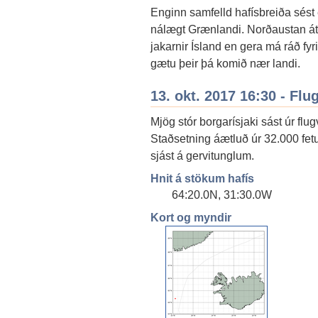
Enginn samfelld hafísbreiða sést
nálægt Grænlandi. Norðaustan átt v
jakarnir Ísland en gera má ráð fy
gætu þeir þá komið nær landi.
13. okt. 2017 16:30 - Flu
Mjög stór borgarísjaki sást úr flu
Staðsetning áætluð úr 32.000 fetum
sjást á gervitunglum.
Hnit á stökum hafís
64:20.0N, 31:30.0W
Kort og myndir