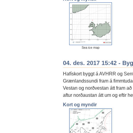
Sea ice map
04. des. 2017 15:42 - By
Hafískort byggt á AVHRR og Sent
Grænlandssundi fram á fimmtudag o
Vestan og norðvestan átt fram að h
aftur norðaustan átt um og eftir hel
Kort og myndir