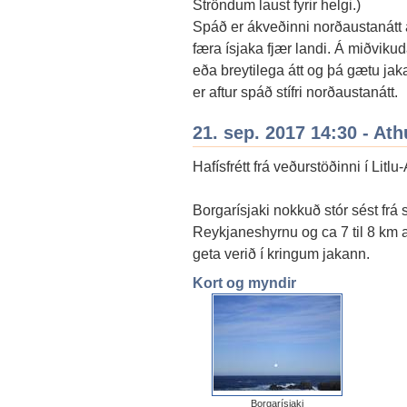
Ströndum laust fyrir helgi.)
Spáð er ákveðinni norðaustanátt
færa ísjaka fjær landi. Á miðvikud
eða breytilega átt og þá gætu jak
er aftur spáð stífri norðaustanátt.
21. sep. 2017 14:30 - Ath
Hafísfrétt frá veðurstöðinni í Litlu
Borgarísjaki nokkuð stór sést frá 
Reykjaneshyrnu og ca 7 til 8 km a
geta verið í kringum jakann.
Kort og myndir
Borgarísjaki