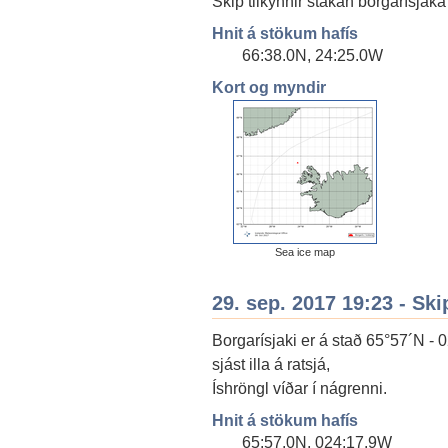
Skip tilkynnir stakan borgarísjaka
Hnit á stökum hafís
66:38.0N, 24:25.0W
Kort og myndir
Sea ice map
29. sep. 2017 19:23 - Ski
Borgarísjaki er á stað 65°57´N -
sjást illa á ratsjá,
Íshröngl víðar í nágrenni.
Hnit á stökum hafís
65:57.0N, 024:17.9W