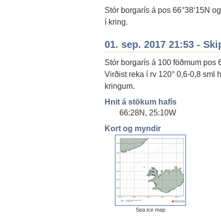
Stór borgarís á pos 66°38‘15N og
í kring.
01. sep. 2017 21:53 - Ski
Stór borgarís á 100 föðmum pos 
Virðist reka í rv 120° 0,6-0,8 sml
kringum.
Hnit á stökum hafís
66:28N, 25:10W
Kort og myndir
Sea ice map