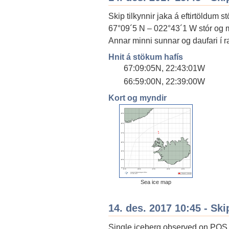
Skip tilkynnir jaka á eftirtöldum s
67°09´5 N – 022°43´1 W stór og mik
Annar minni sunnar og daufari í 
Hnit á stökum hafís
67:09:05N, 22:43:01W
66:59:00N, 22:39:00W
Kort og myndir
Sea ice map
14. des. 2017 10:45 - Ski
Single iceberg observed on POS