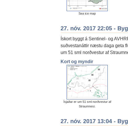
Sea ice map
27. nóv. 2017 22:05 - By
Ískort byggt á Sentinel- og AVH
suðvestanáttir næstu daga geta flu
um 51 sml norðvestur af Straumne
Kort og myndir
Ísjaðar er um 51 sml norðvestur af
Straumnesi.
27. nóv. 2017 13:04 - By