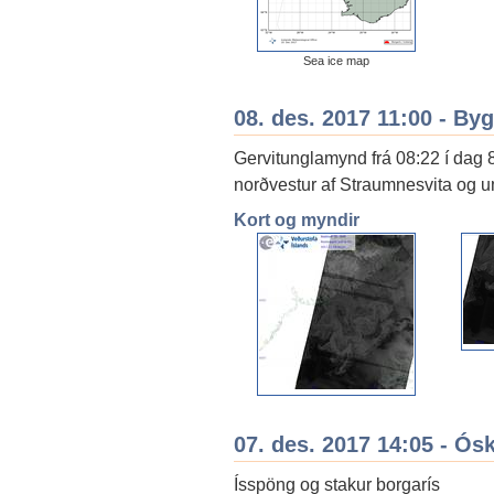
Sea ice map
08. des. 2017 11:00 - By
Gervitunglamynd frá 08:22 í dag 
norðvestur af Straumnesvita og um
Kort og myndir
07. des. 2017 14:05 - Ós
Ísspöng og stakur borgarís