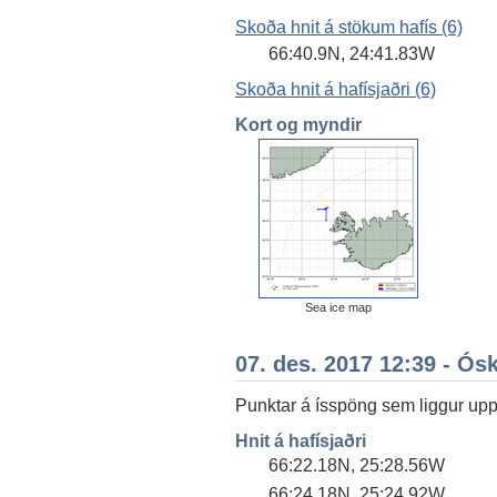
Skoða hnit á stökum hafís (6)
66:40.9N, 24:41.83W
Skoða hnit á hafísjaðri (6)
Kort og myndir
Sea ice map
07. des. 2017 12:39 - Ós
Punktar á ísspöng sem liggur upp
Hnit á hafísjaðri
66:22.18N, 25:28.56W
66:24.18N, 25:24.92W