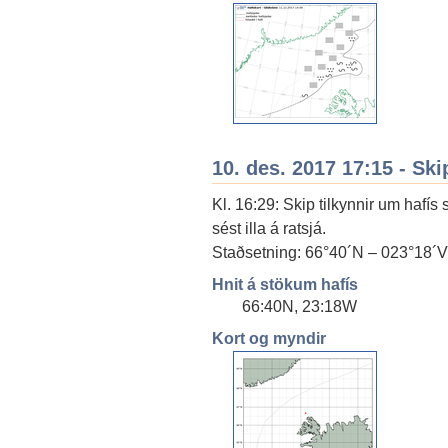
10. des. 2017 17:15 - Ski
Kl. 16:29: Skip tilkynnir um hafís
sést illa á ratsjá.
Staðsetning: 66°40´N – 023°18´V
Hnit á stökum hafís
66:40N, 23:18W
Kort og myndir