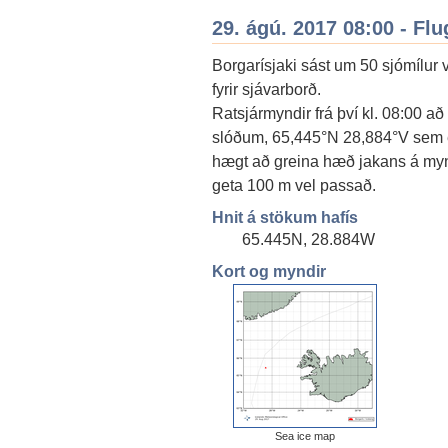
29. ágú. 2017 08:00 - Flu
Borgarísjaki sást um 50 sjómílur 
fyrir sjávarborð.
Ratsjármyndir frá því kl. 08:00 
slóðum, 65,445°N 28,884°V sem e
hægt að greina hæð jakans á mynd
geta 100 m vel passað.
Hnit á stökum hafís
65.445N, 28.884W
Kort og myndir
Sea ice map