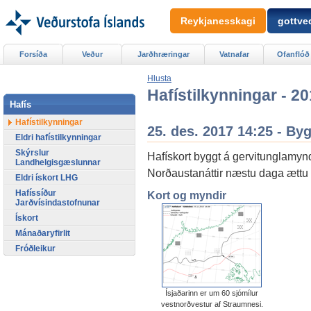
Reykjanesskagi
gottved
Forsíða
Veður
Jarðhræringar
Vatnafar
Ofanflóð
Hlusta
Hafístilkynningar - 2
Hafís
Hafístilkynningar
25. des. 2017 14:25 - By
Eldri hafístilkynningar
Skýrslur
Hafískort byggt á gervitunglamyn
Landhelgisgæslunnar
Norðaustanáttir næstu daga ættu a
Eldri ískort LHG
Hafíssíður
Kort og myndir
Jarðvísindastofnunar
Ískort
Mánaðaryfirlit
Fróðleikur
Ísjaðarinn er um 60 sjómílur
vestnorðvestur af Straumnesi.