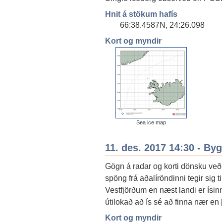
Hnit á stökum hafís
66:38.4587N, 24:26.098
Kort og myndir
Sea ice map
11. des. 2017 14:30 - By
Gögn á radar og korti dönsku veður
spöng frá aðalíröndinni tegir sig t
Vestfjörðum en næst landi er ísi
útilokað að ís sé að finna nær en þ
Kort og myndir