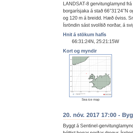
LANDSAT-8 gervitunglamynd frá þ
borgarísjaka á stað 66°31'24''N 
og 120 m á breidd. Hæð óviss. Smá
Ísröndin sást svolítið norðar, á 
Hnit á stökum hafís
66:31:24N, 25:21:15W
Kort og myndir
Sea ice map
20. nóv. 2017 17:00 - By
Byggt á Sentinel-gervitunglamynd 
þéttist þegar norðar dregur. Ísrön