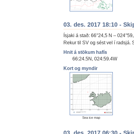
03. des. 2017 18:10 - Ski
Ísjaki á stað: 66°24,5 N – 024°59
Rekur til SV og sést vel í radsjá. 
Hnit á stökum hafís
66:24.5N, 024:59.4W
Kort og myndir
Sea ice map
03. des. 2017 06:30 - Ski