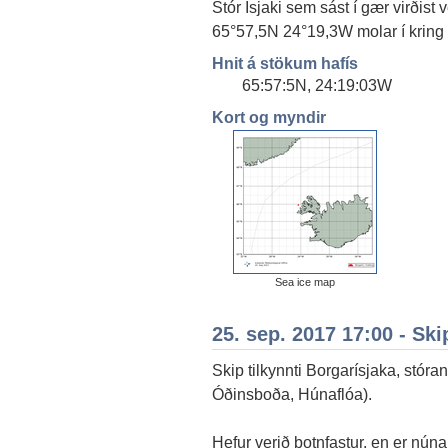
Stór Ísjaki sem sást í gær virði
65°57,5N 24°19,3W molar í kring í
Hnit á stökum hafís
65:57:5N, 24:19:03W
Kort og myndir
Sea ice map
25. sep. 2017 17:00 - Ski
Skip tilkynnti Borgarísjaka, stór
Óðinsboða, Húnaflóa).
Hefur verið botnfastur, en er núna 