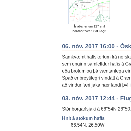
Ísjaðar er um 127 sml
norðnorðvestur af Kögri
06. nóv. 2017 16:00 - Ós
Samkvæmt hafískortum frá norsku 
sem enginn samfelldur hafís á G
eða brotum og þá væntanlega ein
Spáð er breytilegri vindátt á Gr
að vindur færi jaka nær landi því 
03. nóv. 2017 12:44 - F
Stór borgarísjaki á 66°54N 26°50.
Hnit á stökum hafís
66.54N, 26.50W