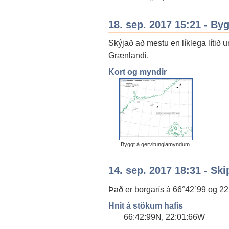
18. sep. 2017 15:21 - By
Skýjað að mestu en líklega lítið u
Grænlandi.
Kort og myndir
Byggt á gervitunglamyndum.
14. sep. 2017 18:31 - Ski
Það er borgarís á 66°42´99 og 22°
Hnit á stökum hafís
66:42:99N, 22:01:66W