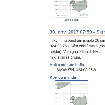
Sea ice map
30. nóv. 2017 07:59 - Ski
Tilkynning barst um ísmola 26 sm
024°08,26'). Sést ekki í ratsjá (
heldur). Var í gær 7,5 sml. NV af 
mikils íss í sjónum.
Hnit á stökum hafís
66:36:37N, 024:08:26W
Kort og myndir