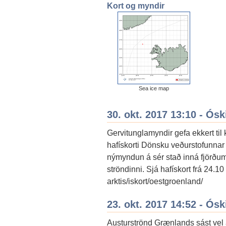
Kort og myndir
Sea ice map
30. okt. 2017 13:10 - Ós
Gervitunglamyndir gefa ekkert til 
hafískorti Dönsku veðurstofunnar 
nýmyndun á sér stað inná fjörðum
ströndinni. Sjá hafískort frá 24.
arktis/iskort/oestgroenland/
23. okt. 2017 14:52 - Ós
Austurströnd Grænlands sást vel