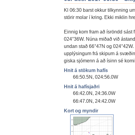
Kl 06:30 barst okkur tilkynning 
stórir molar í kring. Ekki miklin h
Einnig kom fram að ísröndd sást 
024°36W. Núna miðað við ástand 
undan stað 66°47N og 024°42W. Í
upplýsingum frá skipum á svæðinu 
giska sjómenn á að ísinn sé komi
Hnit á stökum hafís
66:50.5N, 024:56.0W
Hnit á hafísjaðri
66:42.0N, 24:36.0W
66:47.0N, 24:42.0W
Kort og myndir