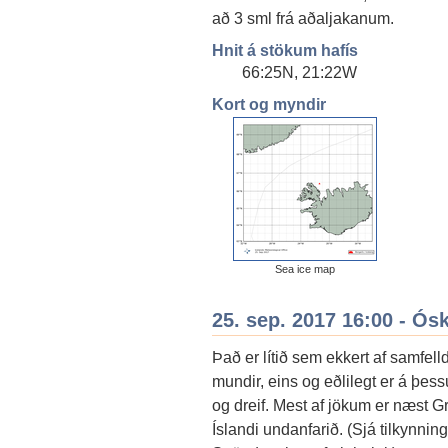
að 3 sml frá aðaljakanum.
Hnit á stökum hafís
66:25N, 21:22W
Kort og myndir
Sea ice map
25. sep. 2017 16:00 - Ós
Það er lítið sem ekkert af samfe
mundir, eins og eðlilegt er á þes
og dreif. Mest af jökum er næst G
Íslandi undanfarið. (Sjá tilkynning