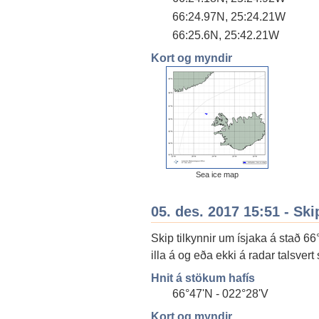
66:24.97N, 25:24.21W
66:25.6N, 25:42.21W
Kort og myndir
Sea ice map
05. des. 2017 15:51 - Ski
Skip tilkynnir um ísjaka á stað 66
illa á og eða ekki á radar talsvert
Hnit á stökum hafís
66°47'N - 022°28'V
Kort og myndir