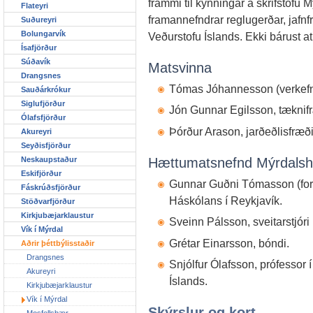
frammi til kynningar á skrifstofu M
Flateyri
framannefndrar reglugerðar, jafn
Suðureyri
Bolungarvík
Veðurstofu Íslands. Ekki bárust 
Ísafjörður
Súðavík
Matsvinna
Drangsnes
Tómas Jóhannesson (verkefnis
Sauðárkrókur
Siglufjörður
Jón Gunnar Egilsson, tæknif
Ólafsfjörður
Þórður Arason, jarðeðlisfræð
Akureyri
Seyðisfjörður
Neskaupstaður
Hættumatsnefnd Mýrdalsh
Eskifjörður
Gunnar Guðni Tómasson (forma
Fáskrúðsfjörður
Háskólans í Reykjavík.
Stöðvarfjörður
Kirkjubæjarklaustur
Sveinn Pálsson, sveitarstjór
Vík í Mýrdal
Grétar Einarsson, bóndi.
Aðrir þéttbýlisstaðir
Drangsnes
Snjólfur Ólafsson, prófessor 
Akureyri
Íslands.
Kirkjubæjarklaustur
Vík í Mýrdal
Skýrslur og kort
Mosfellsbær