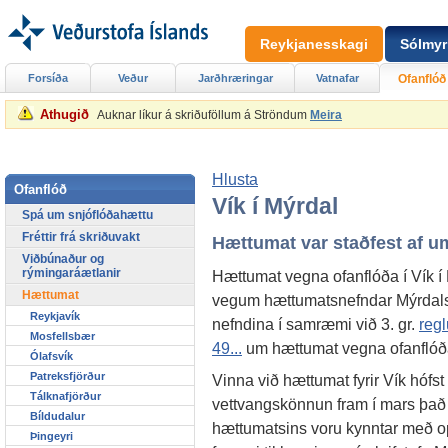
Reykjanesskagi
Sólmyr
Forsíða
Veður
Jarðhræringar
Vatnafar
Ofanflóð
Athugið
Auknar líkur á skriðuföllum á Ströndum
Meira
Hlusta
Ofanflóð
Vík í Mýrdal
Spá um snjóflóðahættu
Fréttir frá skriðuvakt
Hættumat var staðfest af u
Viðbúnaður og
rýmingaráætlanir
Hættumat vegna ofanflóða í Vík í 
Hættumat
vegum hættumatsnefndar Mýrdals
Reykjavík
nefndina í samræmi við 3. gr.
regl
Mosfellsbær
49...
um hættumat vegna ofanflóða
Ólafsvík
Patreksfjörður
Vinna við hættumat fyrir Vík hófst
Tálknafjörður
vettvangskönnun fram í mars það 
Bíldudalur
hættumatsins voru kynntar með o
Þingeyri