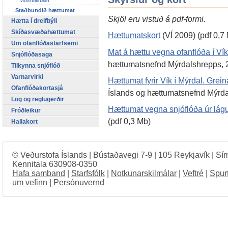
Staðbundið hættumat
Skjöl eru vistuð á pdf-formi.
Hætta í dreifbýli
Skíðasvæðahættumat
Hættumatskort
(VÍ 2009) (pdf 0,7
Um ofanflóðastarfsemi
Mat á hættu vegna ofanflóða í Vík
Snjóflóðasaga
hættumatsnefnd Mýrdalshrepps, 2
Tilkynna snjóflóð
Varnarvirki
Hættumat fyrir Vík í Mýrdal. Gre
Ofanflóðakortasjá
Íslands og hættumatsnefnd Mýrda
Lög og reglugerðir
Hættumat vegna snjóflóða úr lá
Fróðleikur
(pdf 0,3 Mb)
Hallakort
© Veðurstofa Íslands | Bústaðavegi 7-9 | 105 Reykjavík | Sí
Kennitala 630908-0350
Hafa samband
|
Starfsfólk
|
Notkunarskilmálar
|
Veftré
|
Spur
um vefinn
|
Persónuvernd